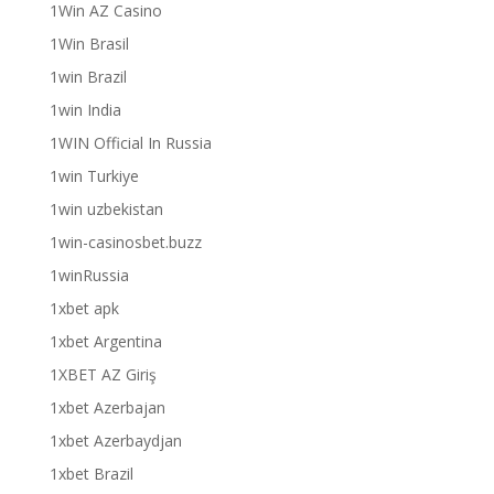
1Win AZ Casino
1Win Brasil
1win Brazil
1win India
1WIN Official In Russia
1win Turkiye
1win uzbekistan
1win-casinosbet.buzz
1winRussia
1xbet apk
1xbet Argentina
1XBET AZ Giriş
1xbet Azerbajan
1xbet Azerbaydjan
1xbet Brazil