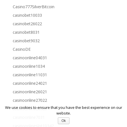
Casino777SilverBitcoin
casinobet10033
casinobet26022
casinobet8031
casinobet9032
CasinoDE
casinoonline04031
casinoonline1034
casinoonline11031
casinoonline24021
casinoonline26021
casinoonline27022
We use cookies to ensure that you have the best experience on our
casinoonline28023
website.
casinoonline7031
Ok
casinoonlineslot10342