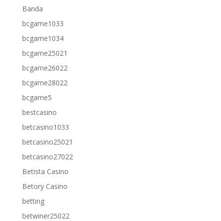
Banda
bcgame1033
bcgame1034
bcgame25021
bcgame26022
bcgame28022
bcgame5
bestcasino
betcasino1033
betcasino25021
betcasino27022
Betista Casino
Betory Casino
betting
betwiner25022