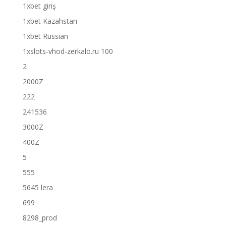
1xbet giriş
1xbet Kazahstan
1xbet Russian
1xslots-vhod-zerkalo.ru 100
2
2000Z
222
241536
3000Z
400Z
5
555
5645 lera
699
8298_prod