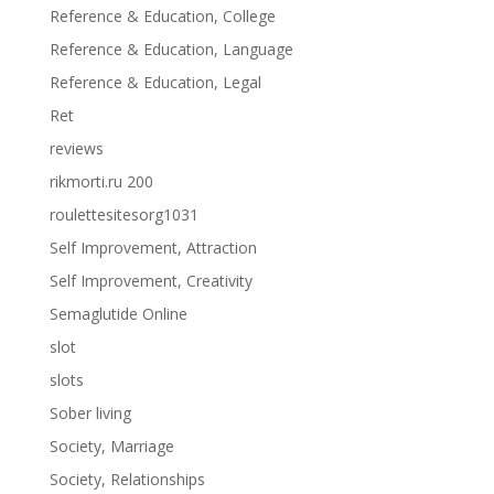
Reference & Education, College
Reference & Education, Language
Reference & Education, Legal
Ret
reviews
rikmorti.ru 200
roulettesitesorg1031
Self Improvement, Attraction
Self Improvement, Creativity
Semaglutide Online
slot
slots
Sober living
Society, Marriage
Society, Relationships