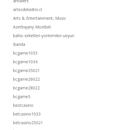
answers
artesdelvidrio.cl
Arts & Entertainment, Music
Azerbajany Mostbet
bahis-sirketleri-yontemleri-ueyun
Banda
bcgame1033
bcgame1034
bcgame25021
bcgame26022
bcgame28022
bcgame5
bestcasino
betcasino1033
betcasino25021