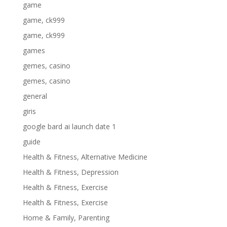
game
game, ck999
game, ck999
games
gemes, casino
gemes, casino
general
giris
google bard ai launch date 1
guide
Health & Fitness, Alternative Medicine
Health & Fitness, Depression
Health & Fitness, Exercise
Health & Fitness, Exercise
Home & Family, Parenting