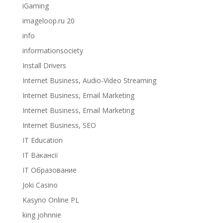
iGaming
imageloop.ru 20
info
informationsociety
Install Drivers
Internet Business, Audio-Video Streaming
Internet Business, Email Marketing
Internet Business, Email Marketing
Internet Business, SEO
IT Education
IT Вакансії
IT Образование
Joki Casino
Kasyno Online PL
king johnnie