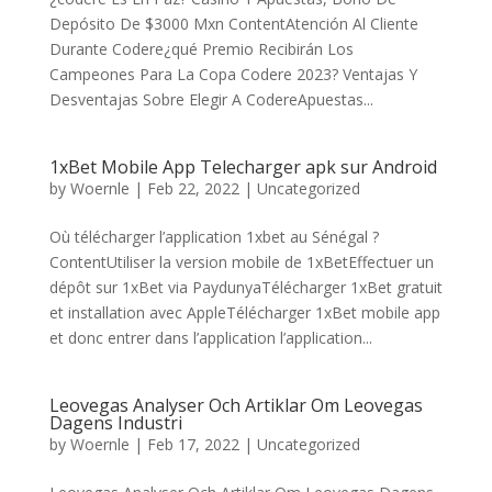
Depósito De $3000 Mxn ContentAtención Al Cliente
Durante Codere¿qué Premio Recibirán Los
Campeones Para La Copa Codere 2023? Ventajas Y
Desventajas Sobre Elegir A CodereApuestas...
1xBet Mobile App Telecharger apk sur Android
by
Woernle
|
Feb 22, 2022
|
Uncategorized
Où télécharger l’application 1xbet au Sénégal ?
ContentUtiliser la version mobile de 1xBetEffectuer un
dépôt sur 1xBet via PaydunyaTélécharger 1xBet gratuit
et installation avec AppleTélécharger 1xBet mobile app
et donc entrer dans l’application l’application...
Leovegas Analyser Och Artiklar Om Leovegas
Dagens Industri
by
Woernle
|
Feb 17, 2022
|
Uncategorized