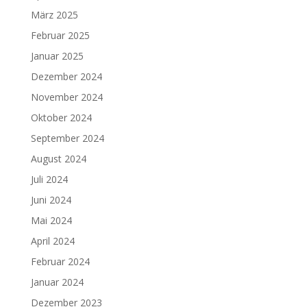
März 2025
Februar 2025
Januar 2025
Dezember 2024
November 2024
Oktober 2024
September 2024
August 2024
Juli 2024
Juni 2024
Mai 2024
April 2024
Februar 2024
Januar 2024
Dezember 2023