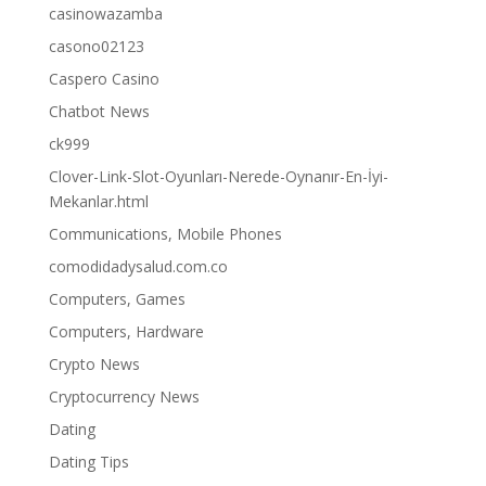
casinowazamba
casono02123
Caspero Casino
Chatbot News
ck999
Clover-Link-Slot-Oyunları-Nerede-Oynanır-En-İyi-
Mekanlar.html
Communications, Mobile Phones
comodidadysalud.com.co
Computers, Games
Computers, Hardware
Crypto News
Cryptocurrency News
Dating
Dating Tips