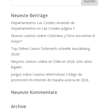
Neueste Beiträge
Departamentos Las Condes Arriendo de
Departamentos en Las Condes página 3
Nuevos casinos online Colombia ¿Cómo encontrar el
mejor?
Top Online Casino Österreich schnelle Auszahlung
2026!
Mejores casinos online en Chile en 2026: sólo sitios
legales
Juegos sobre Casinos iWinFortune Código de
promoción En internet de España acerca de 2026
Neueste Kommentare
Archive