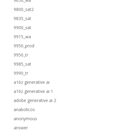
9650_wa
9800_sat2
9835_sat
9900_sat
9915_wa
9950_prod
9950_tr
9985_sat
9990_tr
a16z generative ai
a16z generative ai 1
adobe generative ai 2
anabolicos
anonymous
answer