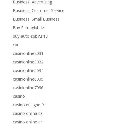
Business, Advertising
Business, Customer Service
Business, Small Business
Buy Semaglutide
buy-auto-spb.ru 10
car
casinionline2031
casinionline3032
casinionline5034
casinionline6035
casinionline7036
casino
casino en ligne fr
casino onlina ca
casino online ar