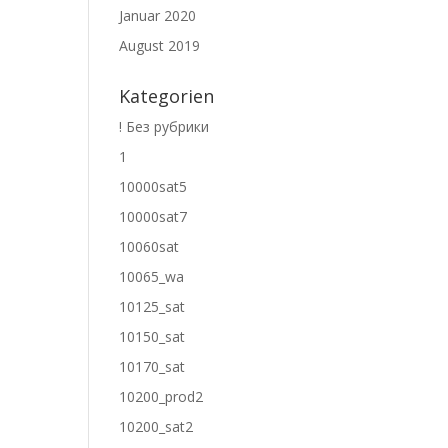
Januar 2020
August 2019
Kategorien
! Без рубрики
1
10000sat5
10000sat7
10060sat
10065_wa
10125_sat
10150_sat
10170_sat
10200_prod2
10200_sat2