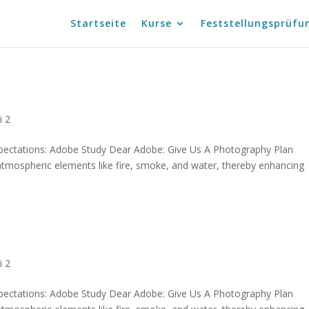
Startseite
Kurse
Feststellungsprüfu
i 2
xpectations: Adobe Study Dear Adobe: Give Us A Photography Plan
atmospheric elements like fire, smoke, and water, thereby enhancing
i 2
xpectations: Adobe Study Dear Adobe: Give Us A Photography Plan