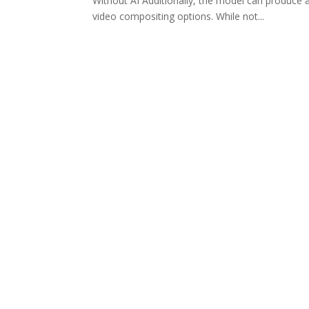
Without AI Additionally, the model can produce 
video compositing options. While not...