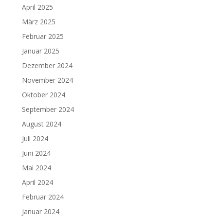
April 2025
März 2025
Februar 2025
Januar 2025
Dezember 2024
November 2024
Oktober 2024
September 2024
August 2024
Juli 2024
Juni 2024
Mai 2024
April 2024
Februar 2024
Januar 2024