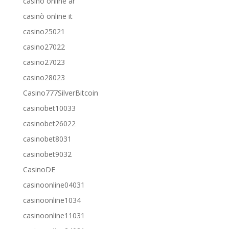
casino online ar
casinò online it
casino25021
casino27022
casino27023
casino28023
Casino777SilverBitcoin
casinobet10033
casinobet26022
casinobet8031
casinobet9032
CasinoDE
casinoonline04031
casinoonline1034
casinoonline11031