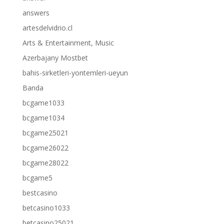
answers
artesdelvidrio.cl
Arts & Entertainment, Music
Azerbajany Mostbet
bahis-sirketleri-yontemleri-ueyun
Banda
bcgame1033
bcgame1034
bcgame25021
bcgame26022
bcgame28022
bcgame5
bestcasino
betcasino1033
betcasino25021