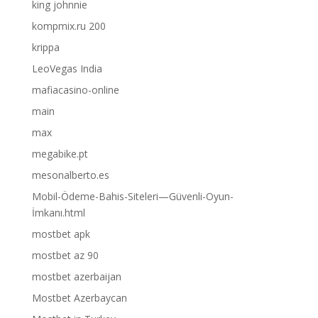
king johnnie
kompmix.ru 200
krippa
LeoVegas India
mafiacasino-online
main
max
megabike.pt
mesonalberto.es
Mobil-Ödeme-Bahis-Siteleri—Güvenli-Oyun-
İmkanı.html
mostbet apk
mostbet az 90
mostbet azerbaijan
Mostbet Azerbaycan