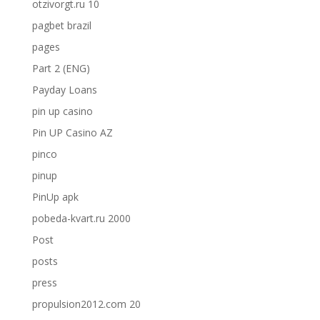
otzivorgt.ru 10
pagbet brazil
pages
Part 2 (ENG)
Payday Loans
pin up casino
Pin UP Casino AZ
pinco
pinup
PinUp apk
pobeda-kvart.ru 2000
Post
posts
press
propulsion2012.com 20