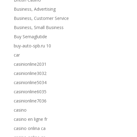
Business, Advertising
Business, Customer Service
Business, Small Business
Buy Semaglutide
buy-auto-spb.ru 10
car
casinionline2031
casinionline3032
casinionline5034
casinionline6035
casinionline7036
casino
casino en ligne fr
casino onlina ca