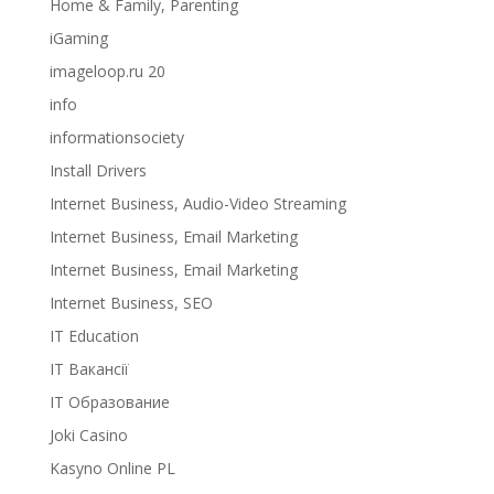
Home & Family, Parenting
iGaming
imageloop.ru 20
info
informationsociety
Install Drivers
Internet Business, Audio-Video Streaming
Internet Business, Email Marketing
Internet Business, Email Marketing
Internet Business, SEO
IT Education
IT Вакансії
IT Образование
Joki Casino
Kasyno Online PL