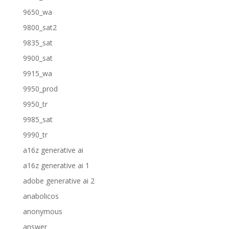
9650_wa
9800_sat2
9835_sat
9900_sat
9915_wa
9950_prod
9950_tr
9985_sat
9990_tr
a16z generative ai
a16z generative ai 1
adobe generative ai 2
anabolicos
anonymous
answer