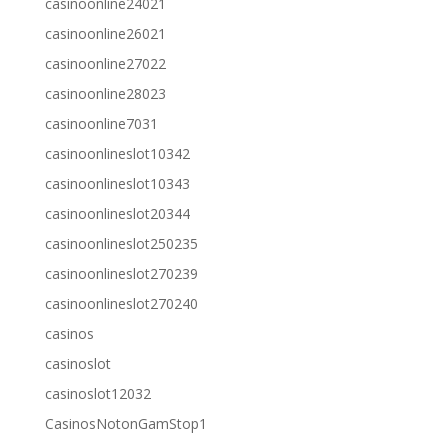
casinoonline24021
casinoonline26021
casinoonline27022
casinoonline28023
casinoonline7031
casinoonlineslot10342
casinoonlineslot10343
casinoonlineslot20344
casinoonlineslot250235
casinoonlineslot270239
casinoonlineslot270240
casinos
casinoslot
casinoslot12032
CasinosNotonGamStop1