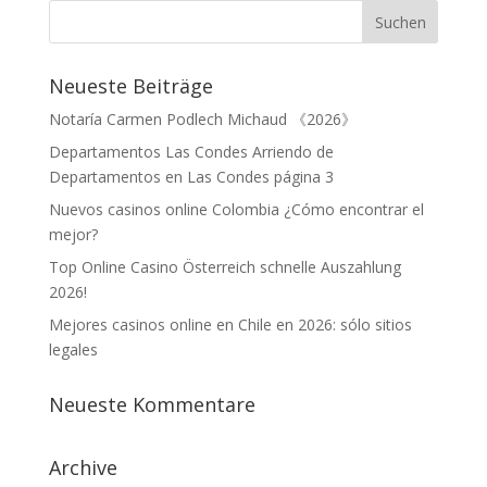
Neueste Beiträge
Notaría Carmen Podlech Michaud 《2026》️
Departamentos Las Condes Arriendo de
Departamentos en Las Condes página 3
Nuevos casinos online Colombia ¿Cómo encontrar el
mejor?
Top Online Casino Österreich schnelle Auszahlung
2026!
Mejores casinos online en Chile en 2026: sólo sitios
legales
Neueste Kommentare
Archive