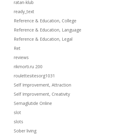
ratan-klub
ready_text
Reference & Education, College
Reference & Education, Language
Reference & Education, Legal
Ret
reviews
rikmorti.ru 200
roulettesitesorg1031
Self Improvement, Attraction
Self Improvement, Creativity
Semaglutide Online
slot
slots
Sober living