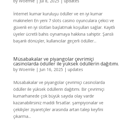
by
Woernle
|
Jul 8, 2025
|
updates
İnternet kumar kuruluşu ödüller ve en iyi kumar
makineleri En yeni 7 slots casino oyunculara çekici ve
güvenli en iyi slotları başlatmak koşulları sağlar. Kayıtlı
üyeler ücretli bahis oynamaya hakkına sahiptir. Şanslı
başarılı dönüşler, kullanıcılar geçerli ödüller...
Müsabakalar ve piyangolar çevrimiçi
casinolarda ödüller ile yüksek ödüllerin dağıtımı.
by
Woernle
|
Jun 16, 2025
|
updates
Müsabakalar ve piyangolar çevrimiçi casinolarda
ödüller ile yüksek ödüllerin dağıtımı. Bir çevrimiçi
kumarhanede çok büyük sayıda olay vardır
kazanabilirsiniz maddi fırsatlar. şampiyonalar ve
çekilişler ziyaretçiler arasında artan talep keyfini
çıkarma...