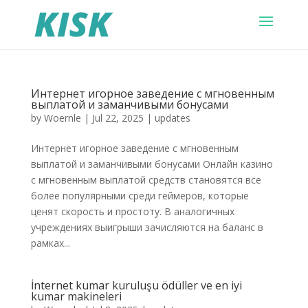
Интернет игорное заведение с мгновенным
выплатой и заманчивыми бонусами
by
Woernle
|
Jul 22, 2025
|
updates
Интернет игорное заведение с мгновенным
выплатой и заманчивыми бонусами Онлайн казино
с мгновенным выплатой средств становятся все
более популярными среди геймеров, которые
ценят скорость и простоту. В аналогичных
учреждениях выигрыши зачисляются на баланс в
рамках...
İnternet kumar kuruluşu ödüller ve en iyi
kumar makineleri