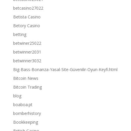
betcasino27022
Betista Casino
Betory Casino
betting
betwiner25022
betwinner2031
betwinner3032
Big-Bass-Bonanza-Yasal-Site-Güvenilir-Oyun-Keyfi.html
Bitcoin News
Bitcoin Trading
blog
boaboa.pt
bomberhistory
Bookkeeping
British Casino