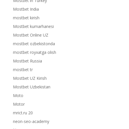
Mostbet in Turkey
Mostbet India
mostbet kirish
Mostbet kumarhanesi
Mostbet Online UZ
mostbet ozbekistonda
mostbet royxatga olish
Mostbet Russia
mostbet tr
Mostbet UZ Kirish
Mostbet Uzbekistan
Moto
Motor
mrict.ru 20
neon-seo-academy