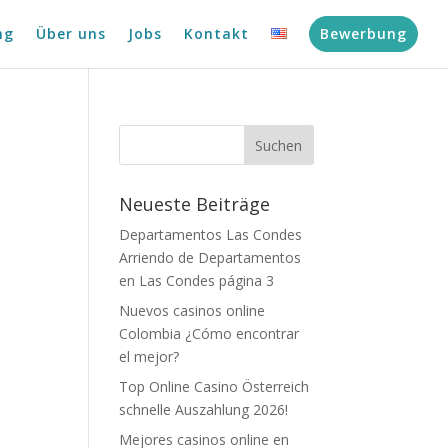
ng
Über uns
Jobs
Kontakt
Bewerbung
Neueste Beiträge
Departamentos Las Condes
,
Arriendo de Departamentos
en Las Condes página 3
Nuevos casinos online
Colombia ¿Cómo encontrar
el mejor?
Top Online Casino Österreich
schnelle Auszahlung 2026!
Mejores casinos online en