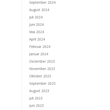
September 2024
August 2024
Juli 2024
Juni 2024
Mai 2024
April 2024
Februar 2024
Januar 2024
Dezember 2023
November 2023
Oktober 2023
September 2023
August 2023
Juli 2023
Juni 2023