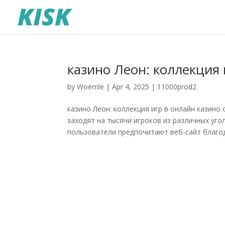
казино Леон: коллекция 
by
Woernle
|
Apr 4, 2025
|
11000prod2
казино Леон: коллекция игр в онлайн казин
заходят на тысячи игроков из различных уг
пользователи предпочитают веб-сайт благод