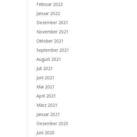
Februar 2022
Januar 2022
Dezember 2021
November 2021
Oktober 2021
September 2021
August 2021
Juli 2021
Juni 2021
Mai 2021
April 2021
März 2021
Januar 2021
Dezember 2020
Juni 2020