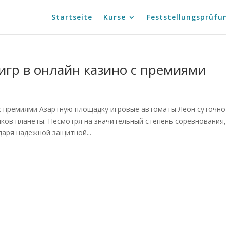
Startseite
Kurse
Feststellungsprüfu
игр в онлайн казино с премиями
о с премиями Азартную площадку игровые автоматы Леон суточно
олков планеты. Несмотря на значительный степень соревнования
аря надежной защитной...