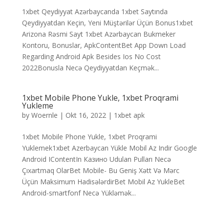
1xbet Qeydiyyat Azərbaycanda 1xbet Saytında
Qeydiyyatdan Keçin, Yeni Müştərilər Üçün Bonus1xbet
Arizona Rəsmi Sayt 1xbet Azərbaycan Bukmeker
Kontoru, Bonuslar, ApkContentBet App Down Load
Regarding Android Apk Besides Ios No Cost
2022Bonusla Necə Qeydiyyatdan Keçmək...
1xbet Mobile Phone Yukle, 1xbet Proqrami
Yukleme
by
Woernle
|
Okt 16, 2022
|
1xbet apk
1xbet Mobile Phone Yukle, 1xbet Proqrami
Yuklemek1xbet Azerbaycan Yükle Mobil Az Indir Google
Android IContentIn Казино Udulan Pulları Necə
Çıxartmaq OlarBet Mobile- Bu Geniş Xətt Və Mərc
Üçün Maksimum HadisələrdirBet Mobil Az YukleBet
Android-smartfonf Necə Yükləmək...