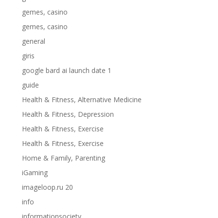
gemes, casino
gemes, casino
general
giris
google bard ai launch date 1
guide
Health & Fitness, Alternative Medicine
Health & Fitness, Depression
Health & Fitness, Exercise
Health & Fitness, Exercise
Home & Family, Parenting
iGaming
imageloop.ru 20
info
informationsociety