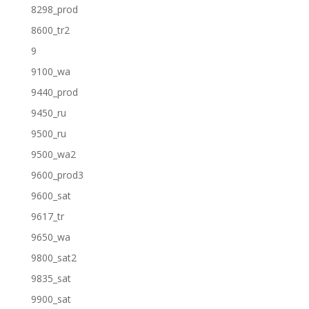
8298_prod
8600_tr2
9
9100_wa
9440_prod
9450_ru
9500_ru
9500_wa2
9600_prod3
9600_sat
9617_tr
9650_wa
9800_sat2
9835_sat
9900_sat