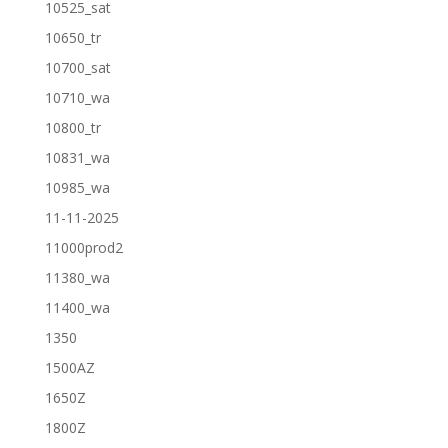
10525_sat
10650_tr
10700_sat
10710_wa
10800_tr
10831_wa
10985_wa
11-11-2025
11000prod2
11380_wa
11400_wa
1350
1500AZ
1650Z
1800Z