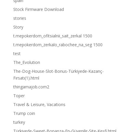
spain
Stock Firmware Download
stories
Story
t.mepokerdom_ofitsialnii_sait_zerkal 1500
t.mepokerdom_zerkalo_rabochee_na_seg 1500
test
The_Evolution
The-Dog-House-Slot-Bonus-Türkiyede-Kazanç-
Fırsatı(1).html
thingamajob.com2
Toper
Travel & Leisure, Vacations
Trump coin
turkey
Türkiyede-Sweet-Bonanza-En-Güvenilir-Site-Keşfi.html