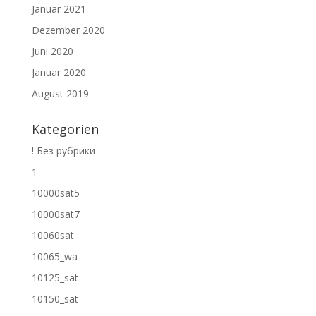
Januar 2021
Dezember 2020
Juni 2020
Januar 2020
August 2019
Kategorien
! Без рубрики
1
10000sat5
10000sat7
10060sat
10065_wa
10125_sat
10150_sat