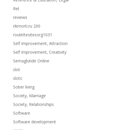
Ret
reviews
rikmorti.ru 200
roulettesitesorg1031
Self Improvement, Attraction
Self Improvement, Creativity
Semaglutide Online
slot
slots
Sober living
Society, Marriage
Society, Relationships
Software
Software development