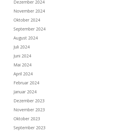
Dezember 2024
November 2024
Oktober 2024
September 2024
August 2024
Juli 2024
Juni 2024
Mai 2024
April 2024
Februar 2024
Januar 2024
Dezember 2023
November 2023
Oktober 2023
September 2023