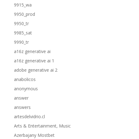
9915_wa
9950_prod
9950_tr
9985_sat
9990_tr
a16z generative ai
a16z generative ai 1
adobe generative ai 2
anabolicos
anonymous
answer
answers
artesdelvidrio.cl
Arts & Entertainment, Music
Azerbajany Mostbet