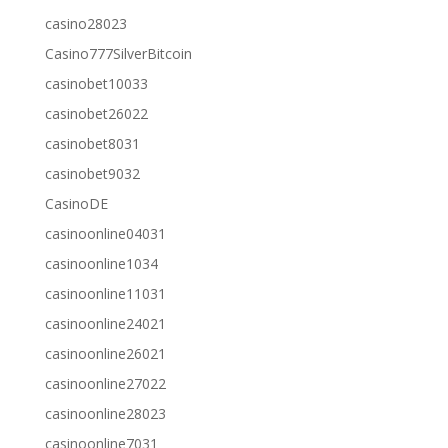
casino28023
Casino777SilverBitcoin
casinobet10033
casinobet26022
casinobet8031
casinobet9032
CasinoDE
casinoonline04031
casinoonline1034
casinoonline11031
casinoonline24021
casinoonline26021
casinoonline27022
casinoonline28023
casinoonline7031