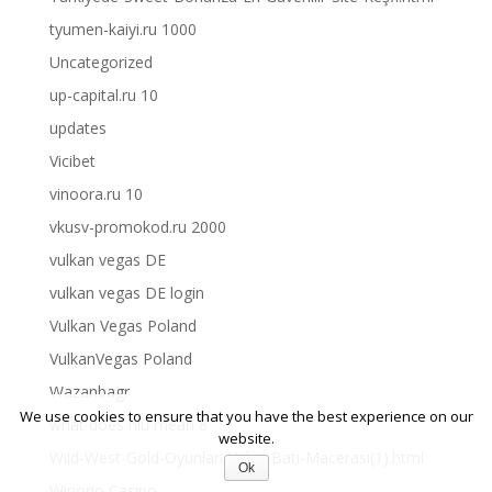
tyumen-kaiyi.ru 1000
Uncategorized
up-capital.ru 10
updates
Vicibet
vinoora.ru 10
vkusv-promokod.ru 2000
vulkan vegas DE
vulkan vegas DE login
Vulkan Vegas Poland
VulkanVegas Poland
Wazanbagr
We use cookies to ensure that you have the best experience on our
what does nlu mean 8
website.
Wild-West-Gold-Oyunları-Vahşi-Batı-Macerası(1).html
Ok
Winorio Casino