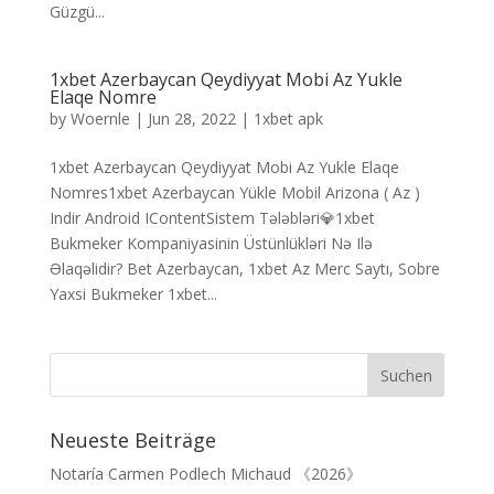
Güzgü...
1xbet Azerbaycan Qeydiyyat Mobi Az Yukle
Elaqe Nomre
by
Woernle
|
Jun 28, 2022
|
1xbet apk
1xbet Azerbaycan Qeydiyyat Mobi Az Yukle Elaqe
Nomres1xbet Azerbaycan Yükle Mobil Arizona ( Az )
Indir Android IContentSistem Tələbləri💎1xbet
Bukmeker Kompaniyasinin Üstünlükləri Nə Ilə
Əlaqəlidir? Bet Azerbaycan, 1xbet Az Merc Saytı, Sobre
Yaxsi Bukmeker 1xbet...
Neueste Beiträge
Notaría Carmen Podlech Michaud 《2026》️