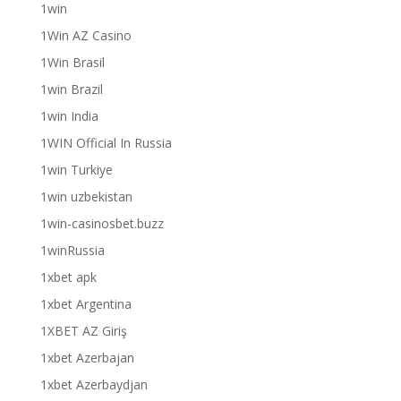
1win
1Win AZ Casino
1Win Brasil
1win Brazil
1win India
1WIN Official In Russia
1win Turkiye
1win uzbekistan
1win-casinosbet.buzz
1winRussia
1xbet apk
1xbet Argentina
1XBET AZ Giriş
1xbet Azerbajan
1xbet Azerbaydjan