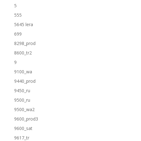
5
555
5645 lera
699
8298_prod
8600_tr2
9
9100_wa
9440_prod
9450_ru
9500_ru
9500_wa2
9600_prod3
9600_sat
9617_tr