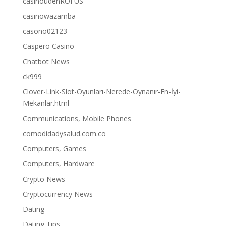
casinoudenROFUS
casinowazamba
casono02123
Caspero Casino
Chatbot News
ck999
Clover-Link-Slot-Oyunları-Nerede-Oynanır-En-İyi-
Mekanlar.html
Communications, Mobile Phones
comodidadysalud.com.co
Computers, Games
Computers, Hardware
Crypto News
Cryptocurrency News
Dating
Dating Tips