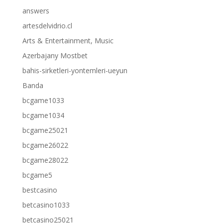
answers
artesdelvidrio.cl
Arts & Entertainment, Music
Azerbajany Mostbet
bahis-sirketleri-yontemleri-ueyun
Banda
bcgame1033
bcgame1034
bcgame25021
bcgame26022
bcgame28022
bcgame5
bestcasino
betcasino1033
betcasino25021