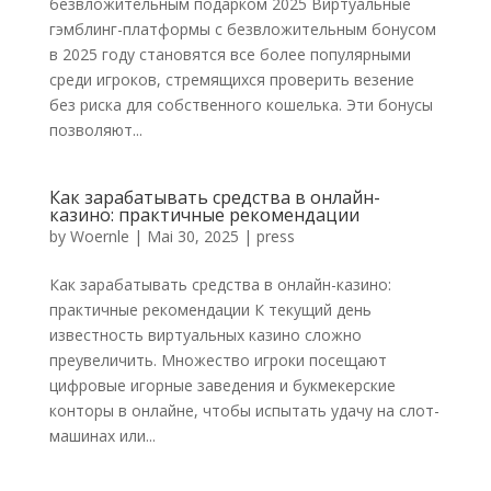
безвложительным подарком 2025 Виртуальные
гэмблинг-платформы с безвложительным бонусом
в 2025 году становятся все более популярными
среди игроков, стремящихся проверить везение
без риска для собственного кошелька. Эти бонусы
позволяют...
Как зарабатывать средства в онлайн-
казино: практичные рекомендации
by
Woernle
|
Mai 30, 2025
|
press
Как зарабатывать средства в онлайн-казино:
практичные рекомендации К текущий день
известность виртуальных казино сложно
преувеличить. Множество игроки посещают
цифровые игорные заведения и букмекерские
конторы в онлайне, чтобы испытать удачу на слот-
машинах или...