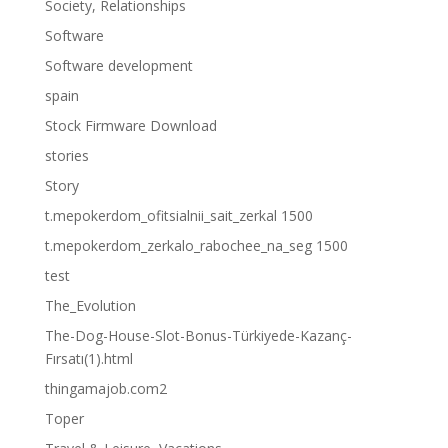
Society, Relationships
Software
Software development
spain
Stock Firmware Download
stories
Story
t.mepokerdom_ofitsialnii_sait_zerkal 1500
t.mepokerdom_zerkalo_rabochee_na_seg 1500
test
The_Evolution
The-Dog-House-Slot-Bonus-Türkiyede-Kazanç-
Fırsatı(1).html
thingamajob.com2
Toper