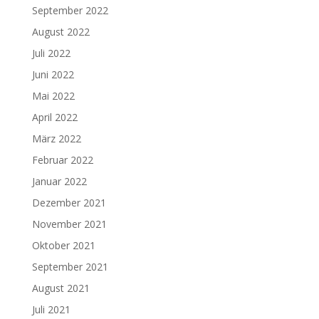
September 2022
August 2022
Juli 2022
Juni 2022
Mai 2022
April 2022
März 2022
Februar 2022
Januar 2022
Dezember 2021
November 2021
Oktober 2021
September 2021
August 2021
Juli 2021