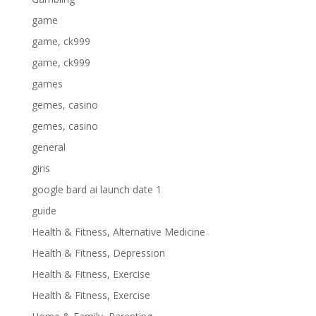
game
game, ck999
game, ck999
games
gemes, casino
gemes, casino
general
giris
google bard ai launch date 1
guide
Health & Fitness, Alternative Medicine
Health & Fitness, Depression
Health & Fitness, Exercise
Health & Fitness, Exercise