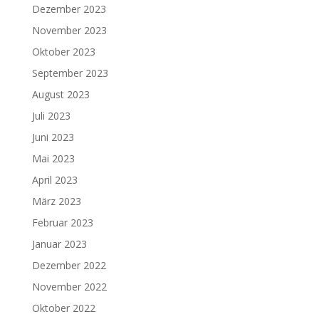
Dezember 2023
November 2023
Oktober 2023
September 2023
August 2023
Juli 2023
Juni 2023
Mai 2023
April 2023
März 2023
Februar 2023
Januar 2023
Dezember 2022
November 2022
Oktober 2022