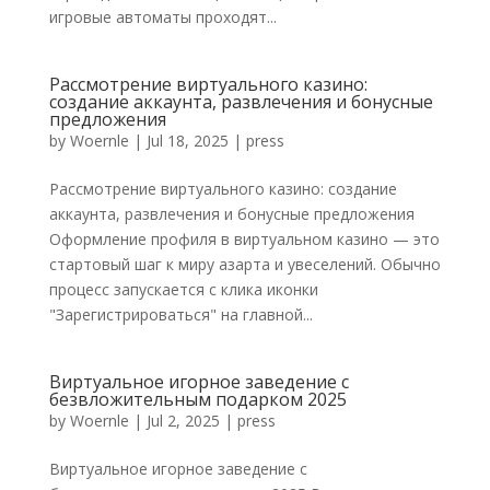
игровые автоматы проходят...
Рассмотрение виртуального казино:
создание аккаунта, развлечения и бонусные
предложения
by
Woernle
|
Jul 18, 2025
|
press
Рассмотрение виртуального казино: создание
аккаунта, развлечения и бонусные предложения
Оформление профиля в виртуальном казино — это
стартовый шаг к миру азарта и увеселений. Обычно
процесс запускается с клика иконки
"Зарегистрироваться" на главной...
Виртуальное игорное заведение с
безвложительным подарком 2025
by
Woernle
|
Jul 2, 2025
|
press
Виртуальное игорное заведение с