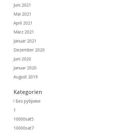
Juni 2021
Mai 2021
April 2021
März 2021
Januar 2021
Dezember 2020
Juni 2020
Januar 2020
August 2019
Kategorien
! Без рубрики
1
10000sat5
10000sat7