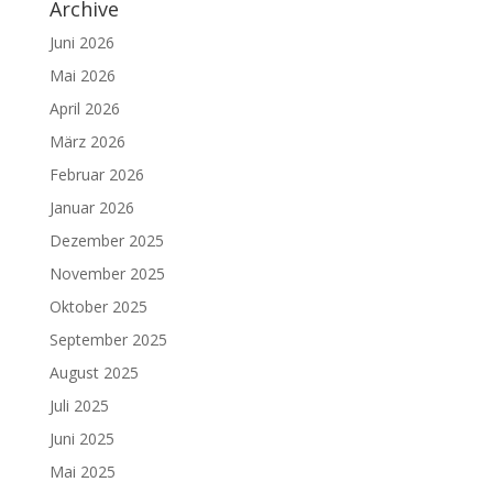
Archive
Juni 2026
Mai 2026
April 2026
März 2026
Februar 2026
Januar 2026
Dezember 2025
November 2025
Oktober 2025
September 2025
August 2025
Juli 2025
Juni 2025
Mai 2025