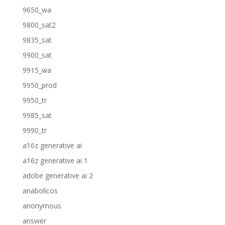
9650_wa
9800_sat2
9835_sat
9900_sat
9915_wa
9950_prod
9950_tr
9985_sat
9990_tr
a16z generative ai
a16z generative ai 1
adobe generative ai 2
anabolicos
anonymous
answer