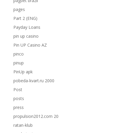
pagbet brazil
pages
Part 2 (ENG)
Payday Loans
pin up casino
Pin UP Casino AZ
pinco
pinup
PinUp apk
pobeda-kvart.ru 2000
Post
posts
press
propulsion2012.com 20
ratan-klub