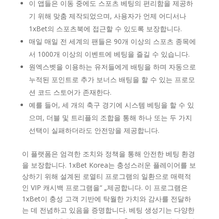
이 앱들은 이동 중에도 스포츠 베팅의 편리함을 제공하
기 위해 맞춤 제작되었으며, 사용자가 언제 어디서나
1xBet의 스포츠북에 접근할 수 있도록 보장합니다.
매일 매일 전 세계의 팬들은 90개 이상의 스포츠 종목에
서 1000개 이상의 이벤트에 베팅을 즐길 수 있습니다.
원엑스벳을 이용하는 유저들에게 배팅을 하며 자동으로
누적된 포인트로 추가 보너스 배팅을 할 수 있는 프로모
션 코드 스토어가 존재한다.
예를 들어, 세 개의 축구 경기에 시스템 베팅을 할 수 있
으며, 더블 및 트리플의 조합을 통해 하나 또는 두 가지
선택이 실패하더라도 안전망을 제공합니다.
이 플랫폼은 엄격한 조치와 정책을 통해 안전한 베팅 환경
을 보장합니다. 1xBet Korea는 충성스러운 플레이어를 보
상하기 위해 설계된 로열티 프로그램의 일환으로 매력적
인 VIP 캐시백 프로그램을“ „제공합니다. 이 프로그램은
1xBet이 충성 고객 기반에 탁월한 가치와 감사를 전달하
는 데 전념하고 있음을 증명합니다. 베팅 생성기는 다양한