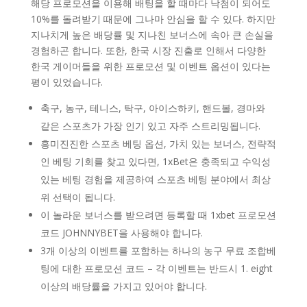
해당 프로모션을 이용해 배팅을 할 때마다 낙첨이 되어도
10%를 돌려받기 때문에 그나마 안심을 할 수 있다. 하지만
지나치게 높은 배당률 및 지나친 보너스에 속아 큰 손실을
경험하곤 합니다. 또한, 한국 시장 진출로 인해서 다양한
한국 게이머들을 위한 프로모션 및 이벤트 옵션이 있다는
평이 있었습니다.
축구, 농구, 테니스, 탁구, 아이스하키, 핸드볼, 경마와
같은 스포츠가 가장 인기 있고 자주 스트리밍됩니다.
흥미진진한 스포츠 베팅 옵션, 가치 있는 보너스, 전략적
인 베팅 기회를 찾고 있다면, 1xBet은 충족되고 수익성
있는 베팅 경험을 제공하여 스포츠 베팅 분야에서 최상
위 선택이 됩니다.
이 놀라운 보너스를 받으려면 등록할 때 1xbet 프로모션
코드 JOHNNYBET을 사용해야 합니다.
3개 이상의 이벤트를 포함하는 하나의 농구 무료 조합베
팅에 대한 프로모션 코드 – 각 이벤트는 반드시 1. eight
이상의 배당률을 가지고 있어야 합니다.