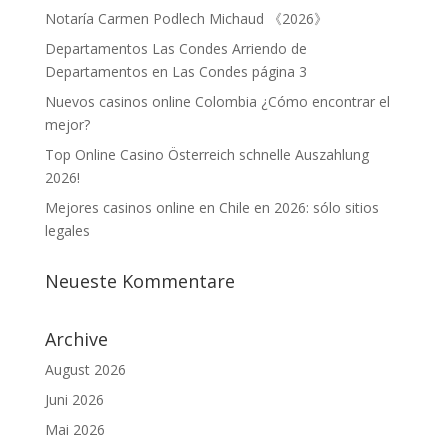
Notaría Carmen Podlech Michaud 《2026》️
Departamentos Las Condes Arriendo de
Departamentos en Las Condes página 3
Nuevos casinos online Colombia ¿Cómo encontrar el
mejor?
Top Online Casino Österreich schnelle Auszahlung
2026!
Mejores casinos online en Chile en 2026: sólo sitios
legales
Neueste Kommentare
Archive
August 2026
Juni 2026
Mai 2026