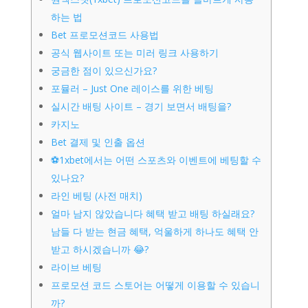
하는 법
Bet 프로모션코드 사용법
공식 웹사이트 또는 미러 링크 사용하기
궁금한 점이 있으신가요?
포뮬러 – Just One 레이스를 위한 베팅
실시간 배팅 사이트 – 경기 보면서 배팅을?
카지노
Bet 결제 및 인출 옵션
⚽1xbet에서는 어떤 스포츠와 이벤트에 베팅할 수
있나요?
라인 베팅 (사전 매치)
얼마 남지 않았습니다 혜택 받고 배팅 하실래요?
남들 다 받는 현금 혜택, 억울하게 하나도 혜택 안
받고 하시겠습니까 😂?
라이브 베팅
프로모션 코드 스토어는 어떻게 이용할 수 있습니
까?