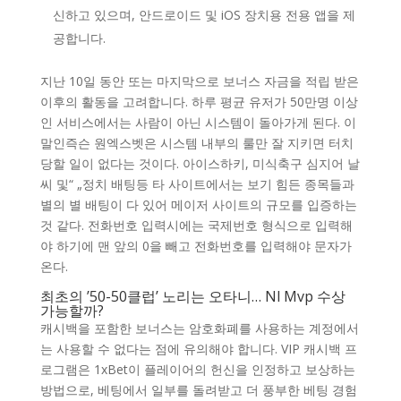
신하고 있으며, 안드로이드 및 iOS 장치용 전용 앱을 제
공합니다.
지난 10일 동안 또는 마지막으로 보너스 자금을 적립 받은
이후의 활동을 고려합니다. 하루 평균 유저가 50만명 이상
인 서비스에서는 사람이 아닌 시스템이 돌아가게 된다. 이
말인즉슨 원엑스벳은 시스템 내부의 룰만 잘 지키면 터치
당할 일이 없다는 것이다. 아이스하키, 미식축구 심지어 날
씨 및“ „정치 배팅등 타 사이트에서는 보기 힘든 종목들과
별의 별 배팅이 다 있어 메이저 사이트의 규모를 입증하는
것 같다. 전화번호 입력시에는 국제번호 형식으로 입력해
야 하기에 맨 앞의 0을 빼고 전화번호를 입력해야 문자가
온다.
최초의 ’50-50클럽’ 노리는 오타니… Nl Mvp 수상
가능할까?
캐시백을 포함한 보너스는 암호화폐를 사용하는 계정에서
는 사용할 수 없다는 점에 유의해야 합니다. VIP 캐시백 프
로그램은 1xBet이 플레이어의 헌신을 인정하고 보상하는
방법으로, 베팅에서 일부를 돌려받고 더 풍부한 베팅 경험