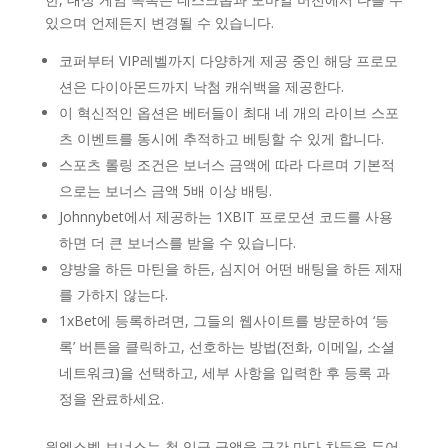
있으며 언제든지 변경될 수 있습니다.
코퍼부터 VIP레벨까지 다양하게 제공 중인 해당 프로모
션은 다이아몬드까지 낙첨 캐쉬백을 제공한다.
이 혁신적인 옵션은 베터들이 최대 네 개의 라이브 스포
츠 이벤트를 동시에 추적하고 베팅할 수 있게 합니다.
스포츠 롤링 조건은 보너스 금액에 따라 다르며 기본적
으로는 보너스 금액 5배 이상 배팅.
Johnnybet에서 제공하는 1XBIT 프로모션 코드를 사용
하면 더 큰 보너스를 받을 수 있습니다.
양방을 하든 마틴을 하든, 심지어 어떤 배팅을 하든 제재
를 가하지 않는다.
1xBet에 등록하려면, 그들의 웹사이트를 방문하여 ‘등
록’ 버튼을 클릭하고, 선호하는 방법(전화, 이메일, 소셜
네트워크)을 선택하고, 세부 사항을 입력한 후 등록 과
정을 완료하세요.
원엑스벳 보너스는 첫 입금 금액을 구간 마다 차등을 두어