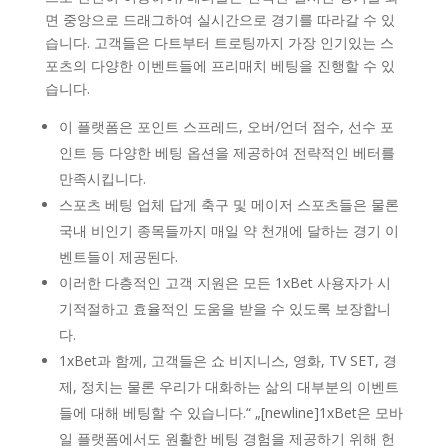
면 중앙으로 드래그하여 실시간으로 경기를 따라갈 수 있
습니다. 고객들은 다트부터 트로팅까지 가장 인기있는 스
포츠의 다양한 이벤트들에 프리매치 베팅을 진행할 수 있
습니다.
이 플랫폼은 포인트 스프레드, 오버/언더 점수, 선수 포
인트 등 다양한 베팅 옵션을 제공하여 전략적인 베터를
만족시킵니다.
스포츠 베팅 업체 답게 축구 및 메이저 스포츠들은 물론
국내 비인기 종목들까지 매일 약 천개에 달하는 경기 이
벤트들이 제공된다.
이러한 다층적인 고객 지원은 모든 1xBet 사용자가 시
기적절하고 효율적인 도움을 받을 수 있도록 보장합니
다.
1xBet과 함께, 고객들은 쇼 비지니스, 영화, TV SET, 경
제, 정치는 물론 우리가 대화하는 삶의 대부분의 이벤트
들에 대해 베팅할 수 있습니다.“ „[newline]1xBet은 모바
일 플랫폼에서도 원활한 베팅 경험을 제공하기 위해 헌