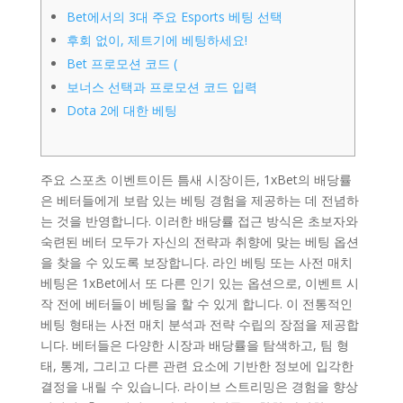
Bet에서의 3대 주요 Esports 베팅 선택
후회 없이, 제트기에 베팅하세요!
Bet 프로모션 코드 (
보너스 선택과 프로모션 코드 입력
Dota 2에 대한 베팅
주요 스포츠 이벤트이든 틈새 시장이든, 1xBet의 배당률
은 베터들에게 보람 있는 베팅 경험을 제공하는 데 전념하
는 것을 반영합니다. 이러한 배당률 접근 방식은 초보자와
숙련된 베터 모두가 자신의 전략과 취향에 맞는 베팅 옵션
을 찾을 수 있도록 보장합니다. 라인 베팅 또는 사전 매치
베팅은 1xBet에서 또 다른 인기 있는 옵션으로, 이벤트 시
작 전에 베터들이 베팅을 할 수 있게 합니다. 이 전통적인
베팅 형태는 사전 매치 분석과 전략 수립의 장점을 제공합
니다. 베터들은 다양한 시장과 배당률을 탐색하고, 팀 형
태, 통계, 그리고 다른 관련 요소에 기반한 정보에 입각한
결정을 내릴 수 있습니다. 라이브 스트리밍은 경험을 향상