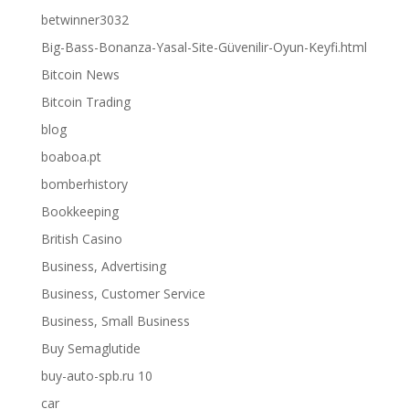
betwinner3032
Big-Bass-Bonanza-Yasal-Site-Güvenilir-Oyun-Keyfi.html
Bitcoin News
Bitcoin Trading
blog
boaboa.pt
bomberhistory
Bookkeeping
British Casino
Business, Advertising
Business, Customer Service
Business, Small Business
Buy Semaglutide
buy-auto-spb.ru 10
car