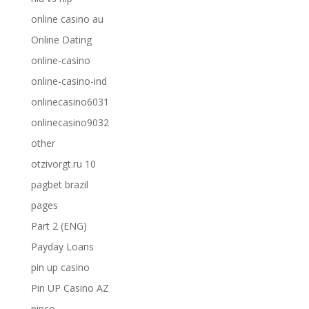
online casino au
Online Dating
online-casino
online-casino-ind
onlinecasino6031
onlinecasino9032
other
otzivorgt.ru 10
pagbet brazil
pages
Part 2 (ENG)
Payday Loans
pin up casino
Pin UP Casino AZ
pinco