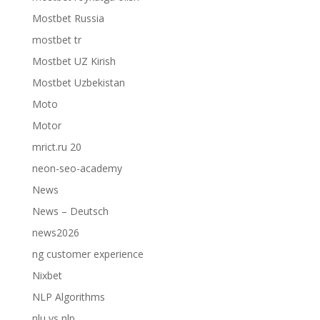
Mostbet Russia
mostbet tr
Mostbet UZ Kirish
Mostbet Uzbekistan
Moto
Motor
mrict.ru 20
neon-seo-academy
News
News – Deutsch
news2026
ng customer experience
Nixbet
NLP Algorithms
nlu vs nlp