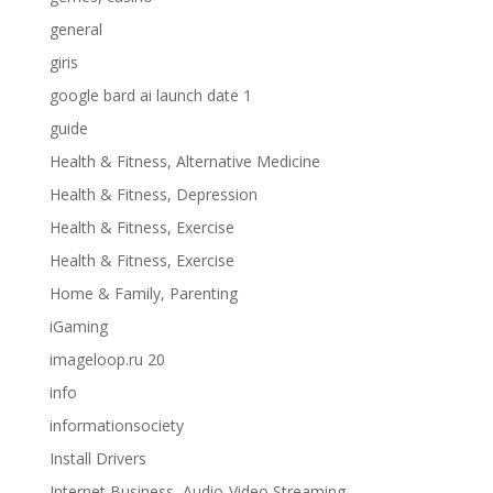
general
giris
google bard ai launch date 1
guide
Health & Fitness, Alternative Medicine
Health & Fitness, Depression
Health & Fitness, Exercise
Health & Fitness, Exercise
Home & Family, Parenting
iGaming
imageloop.ru 20
info
informationsociety
Install Drivers
Internet Business, Audio-Video Streaming