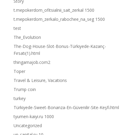
Story
t.mepokerdom_ofitsialnii_sait_zerkal 1500
t.mepokerdom_zerkalo_rabochee_na_seg 1500
test
The_Evolution
The-Dog-House-Slot-Bonus-Türkiyede-Kazanç-
Fırsatı(1).html
thingamajob.com2
Toper
Travel & Leisure, Vacations
Trump coin
turkey
Türkiyede-Sweet-Bonanza-En-Güvenilir-Site-Keşfi.html
tyumen-kaiyi.ru 1000
Uncategorized
up-capital.ru 10