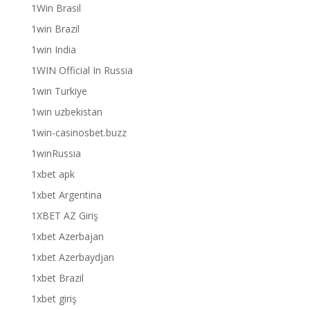
1Win Brasil
1win Brazil
1win India
1WIN Official In Russia
1win Turkiye
1win uzbekistan
1win-casinosbet.buzz
1winRussia
1xbet apk
1xbet Argentina
1XBET AZ Giriş
1xbet Azerbajan
1xbet Azerbaydjan
1xbet Brazil
1xbet giriş