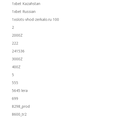
1xbet Kazahstan
1xbet Russian
1xslots-vhod-zerkalo.ru 100
2
2000Z
222
241536
3000Z
400Z
5
555
5645 lera
699
8298_prod
8600_tr2