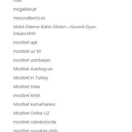
max
megabike.pt
mesonalberto.es
Mobil-Ödeme-Bahis-Siteleri—Güvenli-Oyun-
İmkanı.html
mostbet apk
mostbet az 90
mostbet azerbaijan
Mostbet Azerbaycan
Mostbet in Turkey
Mostbet India
mostbet kirish
Mostbet kumarhanesi
Mostbet Online UZ
mostbet ozbekistonda
mostbet royxatga olish