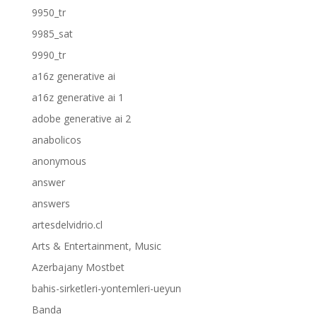
9950_tr
9985_sat
9990_tr
a16z generative ai
a16z generative ai 1
adobe generative ai 2
anabolicos
anonymous
answer
answers
artesdelvidrio.cl
Arts & Entertainment, Music
Azerbajany Mostbet
bahis-sirketleri-yontemleri-ueyun
Banda