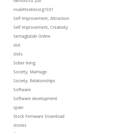
rikmorti.ru 200
roulettesitesorg1031
Self Improvement, Attraction
Self Improvement, Creativity
Semaglutide Online
slot
slots
Sober living
Society, Marriage
Society, Relationships
Software
Software development
spain
Stock Firmware Download
stories