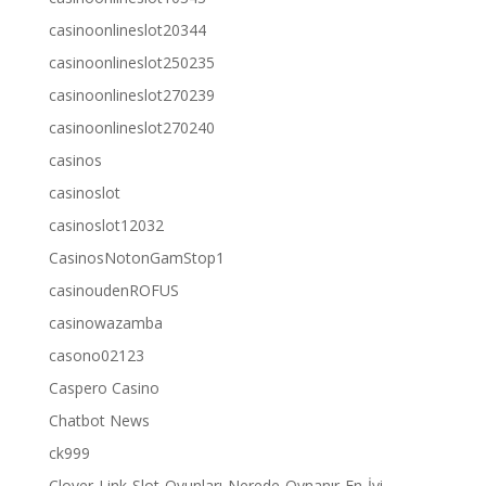
casinoonlineslot20344
casinoonlineslot250235
casinoonlineslot270239
casinoonlineslot270240
casinos
casinoslot
casinoslot12032
CasinosNotonGamStop1
casinoudenROFUS
casinowazamba
casono02123
Caspero Casino
Chatbot News
ck999
Clover-Link-Slot-Oyunları-Nerede-Oynanır-En-İyi-