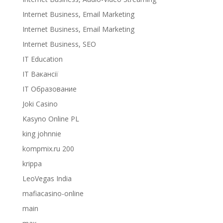
Internet Business, Email Marketing
Internet Business, Email Marketing
Internet Business, SEO
IT Education
IT Вакансії
IT Образование
Joki Casino
Kasyno Online PL
king johnnie
kompmix.ru 200
krippa
LeoVegas India
mafiacasino-online
main