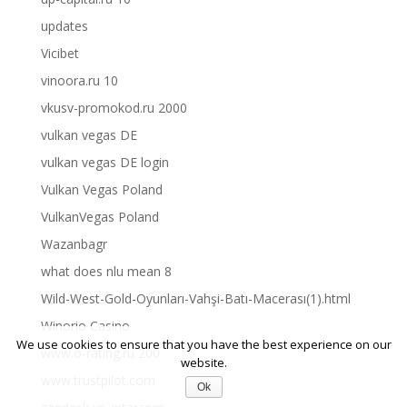
updates
Vicibet
vinoora.ru 10
vkusv-promokod.ru 2000
vulkan vegas DE
vulkan vegas DE login
Vulkan Vegas Poland
VulkanVegas Poland
Wazanbagr
what does nlu mean 8
Wild-West-Gold-Oyunları-Vahşi-Batı-Macerası(1).html
Winorio Casino
We use cookies to ensure that you have the best experience on our
www.o-rating.ru 200
website.
www.trustpilot.com
Ok