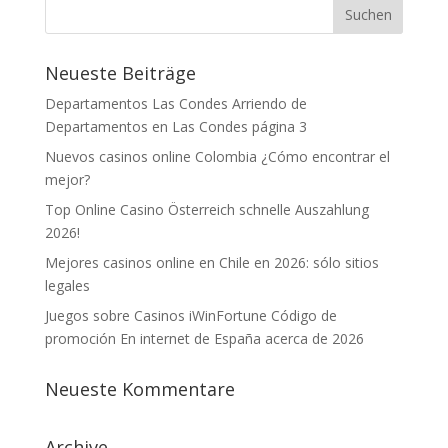
Neueste Beiträge
Departamentos Las Condes Arriendo de
Departamentos en Las Condes página 3
Nuevos casinos online Colombia ¿Cómo encontrar el
mejor?
Top Online Casino Österreich schnelle Auszahlung
2026!
Mejores casinos online en Chile en 2026: sólo sitios
legales
Juegos sobre Casinos iWinFortune Código de
promoción En internet de España acerca de 2026
Neueste Kommentare
Archive