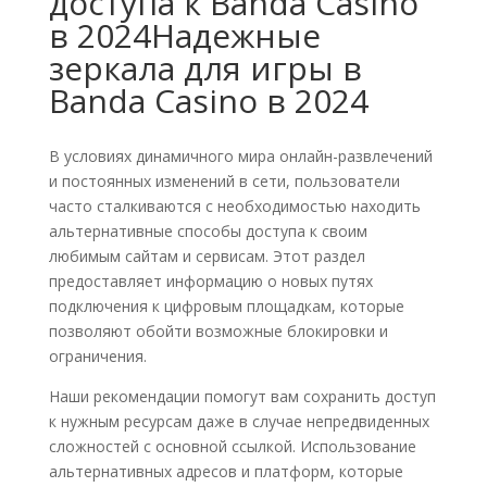
доступа к Banda Casino
в 2024Надежные
зеркала для игры в
Banda Casino в 2024
В условиях динамичного мира онлайн-развлечений
и постоянных изменений в сети, пользователи
часто сталкиваются с необходимостью находить
альтернативные способы доступа к своим
любимым сайтам и сервисам. Этот раздел
предоставляет информацию о новых путях
подключения к цифровым площадкам, которые
позволяют обойти возможные блокировки и
ограничения.
Наши рекомендации помогут вам сохранить доступ
к нужным ресурсам даже в случае непредвиденных
сложностей с основной ссылкой. Использование
альтернативных адресов и платформ, которые