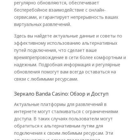
регулярно обновляются, обеспечивает
бесперебойное взаимодействие с онлайн-
сервисами, и гарантирует непрерывность ваших
виртуальных развлечений.
Здесь вы найдете актуальные данные и советы по
эффективному использованию альтернативных
путей подключения, что сделает ваше
времяпрепровождение в сети более комфортным и
надежным. Подробная информация и регулярные
обновления помогут вам всегда оставаться на
связи с любимыми ресурсами.
Зеркало Banda Casino: Обзор и Доступ
Актуальные платформы для развлечений в
интернете могут сталкиваться с ограничениями
доступа. В таких случаях пользователи могут
обратиться к альтернативным путям для
подключения к своим любимым ресурсам. Эти