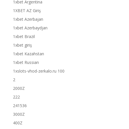
1xbet Argentina
1XBET AZ Giriş
1xbet Azerbajan
1xbet Azerbaydjan
1xbet Brazil
1xbet giriş
1xbet Kazahstan
1xbet Russian
1xslots-vhod-zerkalo.ru 100
2
2000Z
222
241536
3000Z
400Z