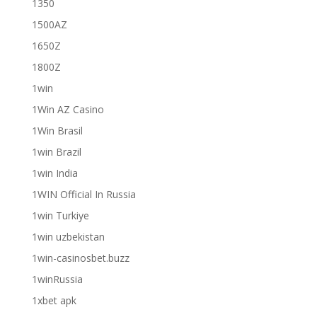
1350
1500AZ
1650Z
1800Z
1win
1Win AZ Casino
1Win Brasil
1win Brazil
1win India
1WIN Official In Russia
1win Turkiye
1win uzbekistan
1win-casinosbet.buzz
1winRussia
1xbet apk