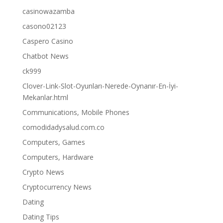
casinowazamba
casono02123
Caspero Casino
Chatbot News
ck999
Clover-Link-Slot-Oyunları-Nerede-Oynanır-En-İyi-
Mekanlar.html
Communications, Mobile Phones
comodidadysalud.com.co
Computers, Games
Computers, Hardware
Crypto News
Cryptocurrency News
Dating
Dating Tips