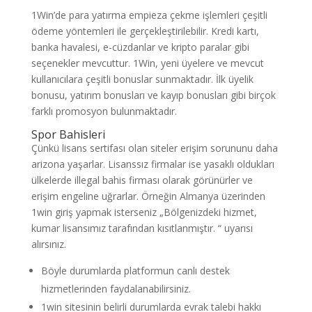
1Win’de para yatırma empieza çekme işlemleri çeşitli
ödeme yöntemleri ile gerçekleştirilebilir. Kredi kartı,
banka havalesi, e-cüzdanlar ve kripto paralar gibi
seçenekler mevcuttur. 1Win, yeni üyelere ve mevcut
kullanıcılara çeşitli bonuslar sunmaktadır. İlk üyelik
bonusu, yatırım bonusları ve kayıp bonusları gibi birçok
farklı promosyon bulunmaktadır.
Spor Bahisleri
Çünkü lisans sertifası olan siteler erişim sorununu daha
arizona yaşarlar. Lisanssız firmalar ise yasaklı oldukları
ülkelerde illegal bahis firması olarak görünürler ve
erişim engeline uğrarlar. Örneğin Almanya üzerinden
1win giriş yapmak isterseniz „Bölgenizdeki hizmet,
kumar lisansımız tarafından kısıtlanmıştır. “ uyarısı
alırsınız.
Böyle durumlarda platformun canlı destek
hizmetlerinden faydalanabilirsiniz.
1win sitesinin belirli durumlarda evrak talebi hakkı