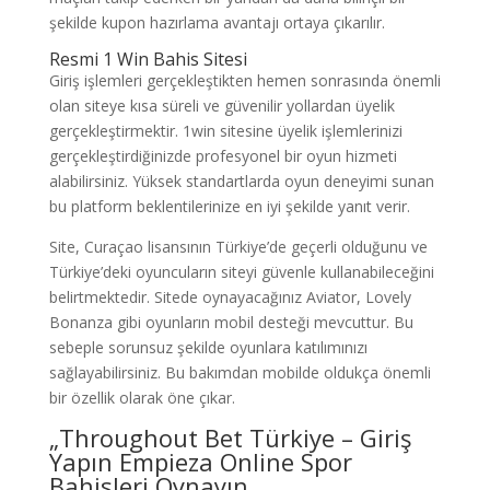
şekilde kupon hazırlama avantajı ortaya çıkarılır.
Resmi 1 Win Bahis Sitesi
Giriş işlemleri gerçekleştikten hemen sonrasında önemli
olan siteye kısa süreli ve güvenilir yollardan üyelik
gerçekleştirmektir. 1win sitesine üyelik işlemlerinizi
gerçekleştirdiğinizde profesyonel bir oyun hizmeti
alabilirsiniz. Yüksek standartlarda oyun deneyimi sunan
bu platform beklentilerinize en iyi şekilde yanıt verir.
Site, Curaçao lisansının Türkiye’de geçerli olduğunu ve
Türkiye’deki oyuncuların siteyi güvenle kullanabileceğini
belirtmektedir. Sitede oynayacağınız Aviator, Lovely
Bonanza gibi oyunların mobil desteği mevcuttur. Bu
sebeple sorunsuz şekilde oyunlara katılımınızı
sağlayabilirsiniz. Bu bakımdan mobilde oldukça önemli
bir özellik olarak öne çıkar.
„Throughout Bet Türkiye – Giriş
Yapın Empieza Online Spor
Bahisleri Oynayın