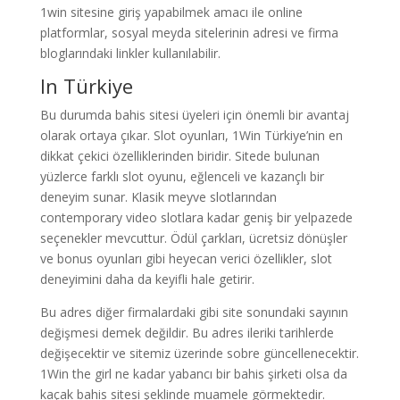
1win sitesine giriş yapabilmek amacı ile online
platformlar, sosyal meyda sitelerinin adresi ve firma
bloglarındaki linkler kullanılabilir.
In Türkiye
Bu durumda bahis sitesi üyeleri için önemli bir avantaj
olarak ortaya çıkar. Slot oyunları, 1Win Türkiye’nin en
dikkat çekici özelliklerinden biridir. Sitede bulunan
yüzlerce farklı slot oyunu, eğlenceli ve kazançlı bir
deneyim sunar. Klasik meyve slotlarından
contemporary video slotlara kadar geniş bir yelpazede
seçenekler mevcuttur. Ödül çarkları, ücretsiz dönüşler
ve bonus oyunları gibi heyecan verici özellikler, slot
deneyimini daha da keyifli hale getirir.
Bu adres diğer firmalardaki gibi site sonundaki sayının
değişmesi demek değildir. Bu adres ileriki tarihlerde
değişecektir ve sitemiz üzerinde sobre güncellenecektir.
1Win the girl ne kadar yabancı bir bahis şirketi olsa da
kaçak bahis sitesi şeklinde muamele görmektedir.