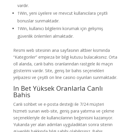
vardır.
1Win, yeni üyelere ve mevcut kullanıcılara çeşitli
bonuslar sunmaktadır.
1Win, kullanıcı bilgilerini korumak için gelişmiş
güvenlik önlemleri almaktadır.
Resmi web sitesinin ana sayfasının altbier kısmında
“Kategoriler” empieza bir bilgi kutusu bulacaksınız. Orta
oll alanda, canlı bahis oranlarından rastgele iki maçın
gösterimi vardır. Site, geniş bir bahis seçenekleri
yelpazesi ve çeşitli on line casino oyunları sunmaktadır.
In Bet Yüksek Oranlarla Canlı
Bahis
Canlı sohbet ve e-posta desteği ile 7/24 müşteri
hizmeti sunan web-site, geniş para yatırma ve çekme
seçenekleriyle de kullanıcılarının beğenisini kazanıyor.
Yukarıda yer alan adımları uyguladıktan sonra sitenin
güvenliği hakkında bilgi sahibi olabilirsiniz. Bahis