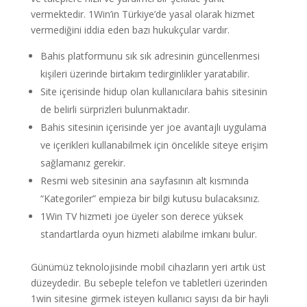
vermektedir. 1Win’in Türkiye’de yasal olarak hizmet
vermediğini iddia eden bazı hukukçular vardır.
Bahis platformunu sık sık adresinin güncellenmesi
kişileri üzerinde birtakım tedirginlikler yaratabilir.
Site içerisinde hidup olan kullanıcılara bahis sitesinin
de belirli sürprizleri bulunmaktadır.
Bahis sitesinin içerisinde yer joe avantajlı uygulama
ve içerikleri kullanabilmek için öncelikle siteye erişim
sağlamanız gerekir.
Resmi web sitesinin ana sayfasının alt kısmında
“Kategoriler” empieza bir bilgi kutusu bulacaksınız.
1Win TV hizmeti joe üyeler son derece yüksek
standartlarda oyun hizmeti alabilme imkanı bulur.
Günümüz teknolojisinde mobil cihazların yeri artık üst
düzeydedir. Bu sebeple telefon ve tabletleri üzerinden
1win sitesine girmek isteyen kullanıcı sayısı da bir hayli