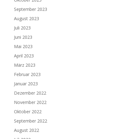
September 2023
August 2023
Juli 2023
Juni 2023
Mai 2023
April 2023
März 2023
Februar 2023
Januar 2023
Dezember 2022
November 2022
Oktober 2022
September 2022
August 2022