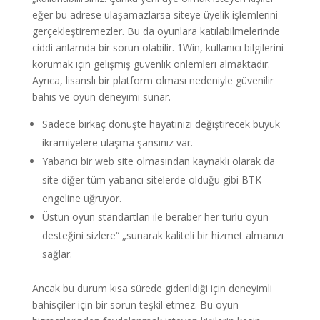
eğer bu adrese ulaşamazlarsa siteye üyelik işlemlerini
gerçekleştiremezler. Bu da oyunlara katılabilmelerinde
ciddi anlamda bir sorun olabilir. 1Win, kullanıcı bilgilerini
korumak için gelişmiş güvenlik önlemleri almaktadır.
Ayrıca, lisanslı bir platform olması nedeniyle güvenilir
bahis ve oyun deneyimi sunar.
Sadece birkaç dönüşte hayatınızı değiştirecek büyük
ikramiyelere ulaşma şansınız var.
Yabancı bir web site olmasından kaynaklı olarak da
site diğer tüm yabancı sitelerde olduğu gibi BTK
engeline uğruyor.
Üstün oyun standartları ile beraber her türlü oyun
desteğini sizlere“ „sunarak kaliteli bir hizmet almanızı
sağlar.
Ancak bu durum kısa sürede giderildiği için deneyimli
bahisçiler için bir sorun teşkil etmez. Bu oyun