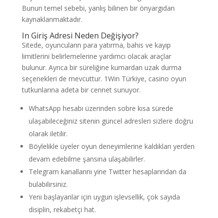
Bunun temel sebebi, yanlış bilinen bir önyargıdan
kaynaklanmaktadır.
In Giriş Adresi Neden Değişiyor?
Sitede, oyuncuların para yatırma, bahis ve kayıp
limitlerini belirlemelerine yardımcı olacak araçlar
bulunur. Ayrıca bir süreliğine kumardan uzak durma
seçenekleri de mevcuttur. 1Win Türkiye, casino oyun
tutkunlarına adeta bir cennet sunuyor.
WhatsApp hesabı üzerinden sobre kısa sürede
ulaşabileceğiniz sitenin güncel adresleri sizlere doğru
olarak iletilir.
Böylelikle üyeler oyun deneyimlerine kaldıkları yerden
devam edebilme şansına ulaşabilirler.
Telegram kanallarını yine Twitter hesaplarından da
bulabilirsiniz.
Yeni başlayanlar için uygun işlevsellik, çok sayıda
disiplin, rekabetçi hat.