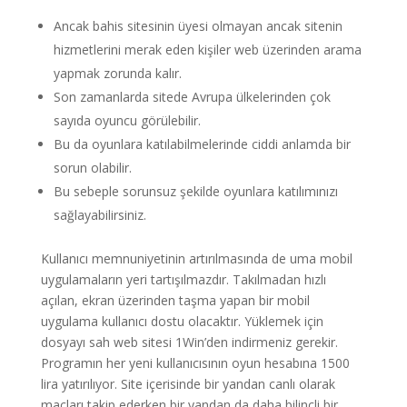
Ancak bahis sitesinin üyesi olmayan ancak sitenin
hizmetlerini merak eden kişiler web üzerinden arama
yapmak zorunda kalır.
Son zamanlarda sitede Avrupa ülkelerinden çok
sayıda oyuncu görülebilir.
Bu da oyunlara katılabilmelerinde ciddi anlamda bir
sorun olabilir.
Bu sebeple sorunsuz şekilde oyunlara katılımınızı
sağlayabilirsiniz.
Kullanıcı memnuniyetinin artırılmasında de uma mobil
uygulamaların yeri tartışılmazdır. Takılmadan hızlı
açılan, ekran üzerinden taşma yapan bir mobil
uygulama kullanıcı dostu olacaktır. Yüklemek için
dosyayı sah web sitesi 1Win’den indirmeniz gerekir.
Programın her yeni kullanıcısının oyun hesabına 1500
lira yatırılıyor. Site içerisinde bir yandan canlı olarak
maçları takip ederken bir yandan da daha bilinçli bir