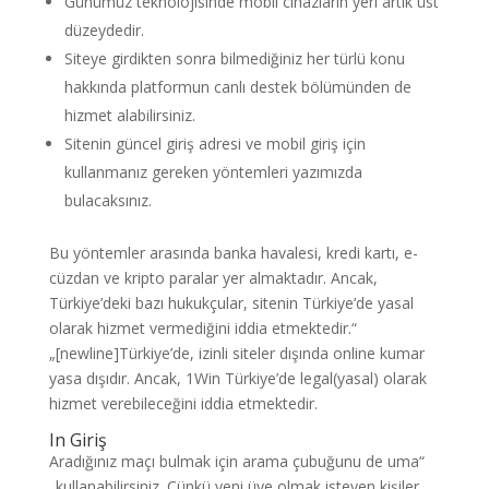
Günümüz teknolojisinde mobil cihazların yeri artık üst
düzeydedir.
Siteye girdikten sonra bilmediğiniz her türlü konu
hakkında platformun canlı destek bölümünden de
hizmet alabilirsiniz.
Sitenin güncel giriş adresi ve mobil giriş için
kullanmanız gereken yöntemleri yazımızda
bulacaksınız.
Bu yöntemler arasında banka havalesi, kredi kartı, e-
cüzdan ve kripto paralar yer almaktadır. Ancak,
Türkiye’deki bazı hukukçular, sitenin Türkiye’de yasal
olarak hizmet vermediğini iddia etmektedir.“
„[newline]Türkiye’de, izinli siteler dışında online kumar
yasa dışıdır. Ancak, 1Win Türkiye’de legal(yasal) olarak
hizmet verebileceğini iddia etmektedir.
In Giriş
Aradığınız maçı bulmak için arama çubuğunu de uma“
„kullanabilirsiniz. Çünkü yeni üye olmak isteyen kişiler