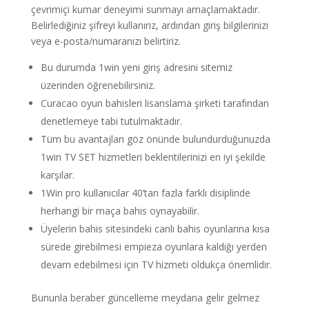
çevrimiçi kumar deneyimi sunmayı amaçlamaktadır.
Belirlediğiniz şifreyi kullanırız, ardından giriş bilgilerinizi
veya e-posta/numaranızı belirtiriz.
Bu durumda 1win yeni giriş adresini sitemiz
üzerinden öğrenebilirsiniz.
Curacao oyun bahisleri lisanslama şirketi tarafından
denetlemeye tabi tutulmaktadır.
Tüm bu avantajları göz önünde bulundurduğunuzda
1win TV SET hizmetleri beklentilerinizi en iyi şekilde
karşılar.
1Win pro kullanıcılar 40’tan fazla farklı disiplinde
herhangi bir maça bahis oynayabilir.
Üyelerin bahis sitesindeki canlı bahis oyunlarına kısa
sürede girebilmesi empieza oyunlara kaldığı yerden
devam edebilmesi için TV hizmeti oldukça önemlidir.
Bununla beraber güncelleme meydana gelir gelmez