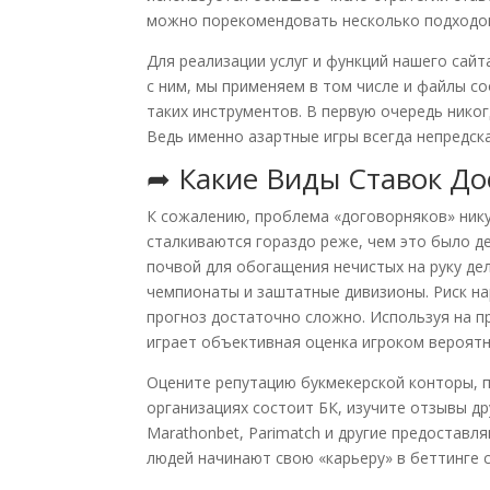
можно порекомендовать несколько подходов
Для реализации услуг и функций нашего сайт
с ним, мы применяем в том числе и файлы co
таких инструментов. В первую очередь никог
Ведь именно азартные игры всегда непредск
➦ Какие Виды Ставок До
К сожалению, проблема «договорняков» нику
сталкиваются гораздо реже, чем это было д
почвой для обогащения нечистых на руку де
чемпионаты и заштатные дивизионы. Риск на
прогноз достаточно сложно. Используя на п
играет объективная оценка игроком вероятн
Оцените репутацию букмекерской конторы, п
организациях состоит БК, изучите отзывы дру
Marathonbet, Parimatch и другие предостав
людей начинают свою «карьеру» в беттинге 