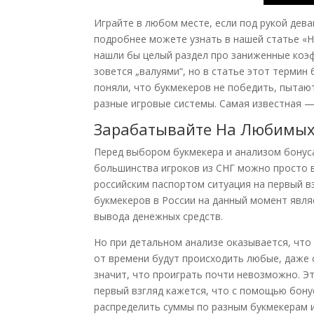
Играйте в любом месте, если под рукой дев
подробнее можете узнать в нашей статье «Н
нашли бы целый раздел про заниженные коэ
зовется „валуями“, но в статье этот термин
поняли, что букмекеров не победить, пыта
разные игровые системы. Самая известная —
Зарабатывайте На Любимых
Перед выбором букмекера и анализом бонуса
большинства игроков из СНГ можно просто в
российским паспортом ситуация на первый в
букмекеров в России на данный момент явля
вывода денежных средств.
Но при детальном анализе оказывается, что
от времени будут происходить любые, даже
значит, что проиграть почти невозможно. Эт
первый взгляд кажется, что с помощью бону
распределить суммы по разным букмекерам и