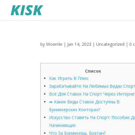
by
Woernle
|
Jan 14, 2023
|
Uncategorized
|
0 
Список
Как Играть В Плюс
Зарабатывайте На Любимых Видах Спор
Всё Для Ставок На Спорт Через Интерне
➦ Какие Виды Ставок Доступны В
Букмекерских Конторах?
Искусство Ставить На Спорт: Пособие Д
Начинающих
Что За Букмекеры, Братан?