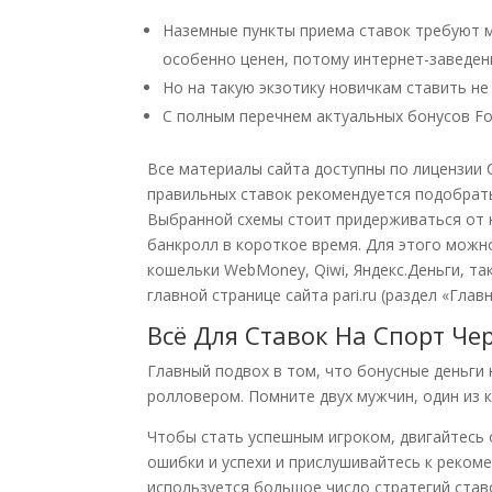
Наземные пункты приема ставок требуют м
особенно ценен, потому интернет-заведен
Но на такую экзотику новичкам ставить не
С полным перечнем актуальных бонусов Fo
Все материалы сайта доступны по лицензии Cre
правильных ставок рекомендуется подобрать
Выбранной схемы стоит придерживаться от н
банкролл в короткое время. Для этого можн
кошельки WebMoney, Qiwi, Яндекс.Деньги, та
главной странице сайта pari.ru (раздел «Гл
Всё Для Ставок На Спорт Че
Главный подвох в том, что бонусные деньги 
ролловером. Помните двух мужчин, один из к
Чтобы стать успешным игроком, двигайтесь 
ошибки и успехи и прислушивайтесь к реком
используется большое число стратегий став