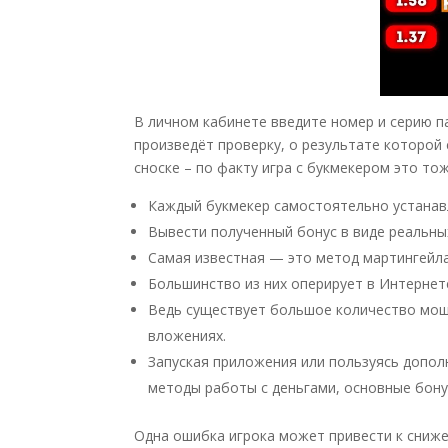
В личном кабинете введите номер и серию 
произведёт проверку, о результате которой
сноске – по факту игра с букмекером это тож
Каждый букмекер самостоятельно устанав
Вывести полученный бонус в виде реальны
Самая известная — это метод мартингейла
Большинство из них оперирует в Интернет
Ведь существует большое количество мош
вложениях.
Запуская приложения или пользуясь допол
методы работы с деньгами, основные бонусы
Одна ошибка игрока может привести к сниже