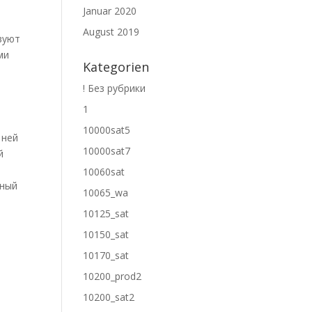
Januar 2020
August 2019
вуют
ми
Kategorien
! Без рубрики
1
10000sat5
 ней
10000sat7
й
10060sat
нный
10065_wa
10125_sat
10150_sat
10170_sat
о
10200_prod2
10200_sat2