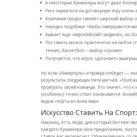
А некоторые букмекеры могут даже блокир
Риск нарваться на договорную игру очень 
Компания предоставляет широкий выбор с
Нередко подобные тяжбы завершаются име
Бывает еще «европейский гандикап», но б
Поставить можно практически на любое сп
теннис, баскетбол – выбор огромен.
Получается, что игрок «догоняет» выигры
Но если «Ливерпуль» и правда победит — зна
результаты следующих пяти матчей. «Полож
проиграть своей команде. Это значит, что к 
(особенно) точно стоит ознакомится. Волей
видов спорта во всем мире.
Искусство Ставить На Спор
Наконец, есть люди, для которых беттинг я
каждого букмекера свое предложение, поэто
ставок вас интересуют. Определившись со с