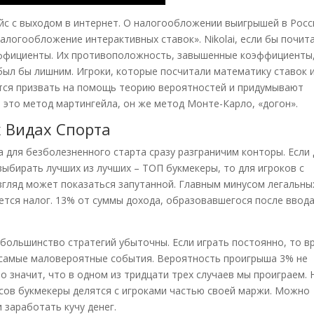
айс с выходом в интернет. О налогообложении выигрышей в Росс
алогообложение интерактивных ставок». Nikolai, если бы почит
ффициенты. Их противоположность, завышенные коэффициенты,
 был бы лишним. Игроки, которые посчитали математику ставок 
ются призвать на помощь теорию вероятностей и придумывают
 это метод мартингейла, он же метод Монте-Карло, «догон».
 Видах Спорта
 для безболезненного старта сразу разграничим конторы. Если 
ыбирать лучших из лучших – ТОП букмекеры, то для игроков с
згляд может показаться запутанной. Главным минусом легальны
ется налог. 13% от суммы дохода, образовавшегося после ввода
 большинство стратегий убыточны. Если играть постоянно, то в
 самые маловероятные события. Вероятность проигрыша 3% не
о значит, что в одном из тридцати трех случаев мы проиграем. 
сов букмекеры делятся с игроками частью своей маржи. Можно
 заработать кучу денег.