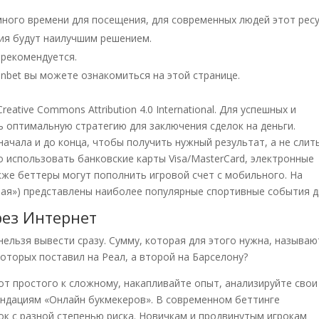
ного времени для посещения, для современных людей этот рес
ия будут наилучшим решением.
 рекомендуется.
nbet вы можете ознакомиться на этой странице.
ative Commons Attribution 4.0 International. Для успешных и
 оптимальную стратегию для заключения сделок на деньги.
ачала и до конца, чтобы получить нужный результат, а не слит
о использовать банковские карты Visa/MasterCard, электронные
кже беттеры могут пополнить игровой счет с мобильного. На
авная») представлены наиболее популярные спортивные события д
рез Интернет
нельзя вывести сразу. Сумму, которая для этого нужна, называю
оторых поставил на Реал, а второй на Барселону?
от простого к сложному, накапливайте опыт, анализируйте свои
ендациям «Онлайн букмекеров». В современном беттинге
ок с разной степенью риска. Новичкам и продвинутым игрокам