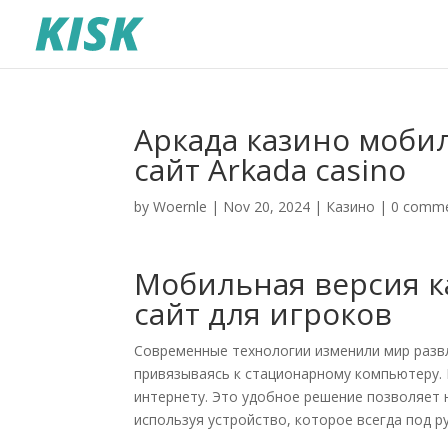
Аркада казино моби
сайт Arkada casino
by
Woernle
|
Nov 20, 2024
|
Казино
|
0 comm
Мобильная версия к
сайт для игроков
Современные технологии изменили мир развл
привязываясь к стационарному компьютеру. 
интернету. Это удобное решение позволяет
используя устройство, которое всегда под р