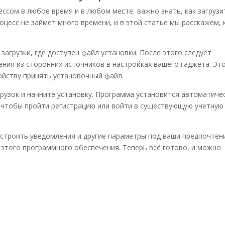
ссом в любое время и в любом месте, важно знать, как загрузи
цесс не займет много времени, и в этой статье мы расскажем, 
загрузки, где доступен файл установки. После этого следует
ния из сторонних источников в настройках вашего гаджета. Эт
ройству принять установочный файл.
грузок и начните установку. Программа установится автоматиче
, чтобы пройти регистрацию или войти в существующую учетную
строить уведомления и другие параметры под ваши предпочтен
этого программного обеспечения. Теперь всё готово, и можно