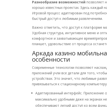
Разнообразие возможностей
позволяет н
хорошо известных проектах. Здесь каждый на
Игровой процесс адаптирован под потребно
быстрый доступ к любимым развлечениям.
Важно отметить, что доступ к платформе м
Удобная структура, интуитивное меню и опт
комфортное и захватывающее времяпрепрово
планшет, удовольствие от процесса останет
Аркада казино мобильна
особенности
Современные технологии позволяют наслажд
приложений учли все детали для того, что
устройствах. Это значит, что любимые развл
привязываться к стационарному компьютеру
Адаптированный интерфейс. Приложение с
максимально удобными даже на экранах н
обеспечивают легкий доступ ко всем функ