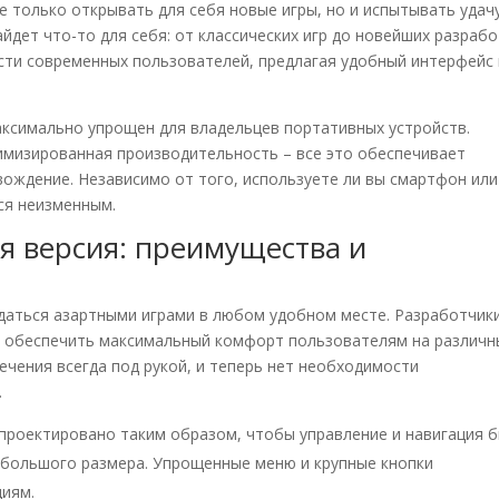
е только открывать для себя новые игры, но и испытывать удач
йдет что-то для себя: от классических игр до новейших разрабо
сти современных пользователей, предлагая удобный интерфейс 
аксимально упрощен для владельцев портативных устройств.
имизированная производительность – все это обеспечивает
ждение. Независимо от того, используете ли вы смартфон или
ся неизменным.
я версия: преимущества и
аться азартными играми в любом удобном месте. Разработчик
бы обеспечить максимальный комфорт пользователям на различн
ечения всегда под рукой, и теперь нет необходимости
.
проектировано таким образом, чтобы управление и навигация 
ебольшого размера. Упрощенные меню и крупные кнопки
циям.