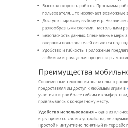
Высокая скорость работы. Программа рабо
пользователя. Это исключает возможные 
Доступ к широкому выбору игр. Независим
разнообразными слотами, настольными раз
Безопасность данных. Специальные меры 
операции пользователей остаются под на
Удобство и гибкость. Приложение предлаг
любимым играм, делая процесс игры макс
Преимущества мобильной
Современные технологии значительно расши
предоставляя им доступ к любимым играм в
участия в играх более гибким и комфортным
привязываясь к конкретному месту.
Удобство использования
– одна из ключе
игры прямо со своего устройства, не задум
Простой и интуитивно понятный интерфейс 