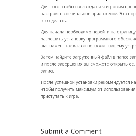
Для того чтобы наслаждаться игровым проце
настроить специальное приложение. Этот про
это сделать.
Для начала необходимо перейти на страницу 
разрешить установку программного обеспече
шаг важен, так как он позволит вашему уст
Затем найдите загруженный файл в папке за
и после завершения вы сможете открыть её
запись.
После успешной установки рекомендуется на
чтобы получить максимум от использования 
приступать к игре.
Submit a Comment