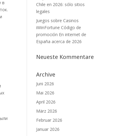
у в
Chile en 2026: sólo sitios
ток.
legales
и
Juegos sobre Casinos
iWinFortune Código de
promoción En internet de
España acerca de 2026
Neueste Kommentare
Archive
Juni 2026
и
ых
Mai 2026
April 2026
März 2026
были
Februar 2026
Januar 2026