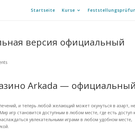
Startseite
Kurse
Feststellungsprüfu
льная версия официальный
ents
азино Arkada — официальны
ечений, и теперь любой желающий может окунуться в азарт, н
Мир игр становится доступным в любом месте, где есть доступ 
 наслаждаться увлекательными играми в любом удобном месте,
укой.