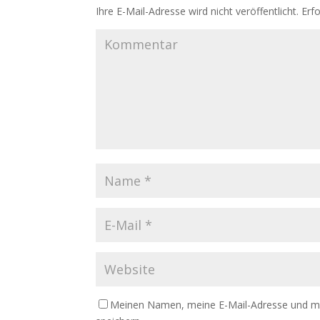
Ihre E-Mail-Adresse wird nicht veröffentlicht.
Erfo
Meinen Namen, meine E-Mail-Adresse und me