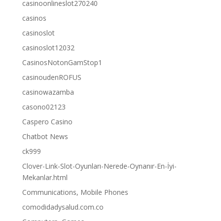
casinoonlineslot270240
casinos
casinoslot
casinoslot12032
CasinosNotonGamStop1
casinoudenROFUS
casinowazamba
casono02123
Caspero Casino
Chatbot News
ck999
Clover-Link-Slot-Oyunları-Nerede-Oynanır-En-İyi-
Mekanlar.html
Communications, Mobile Phones
comodidadysalud.com.co