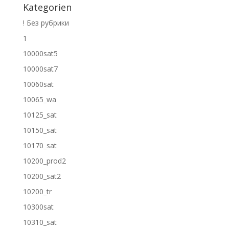
Kategorien
! Без рубрики
1
10000sat5
10000sat7
10060sat
10065_wa
10125_sat
10150_sat
10170_sat
10200_prod2
10200_sat2
10200_tr
10300sat
10310_sat