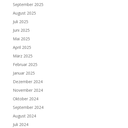
September 2025
August 2025
Juli 2025
Juni 2025
Mai 2025
April 2025
März 2025
Februar 2025
Januar 2025
Dezember 2024
November 2024
Oktober 2024
September 2024
August 2024
Juli 2024