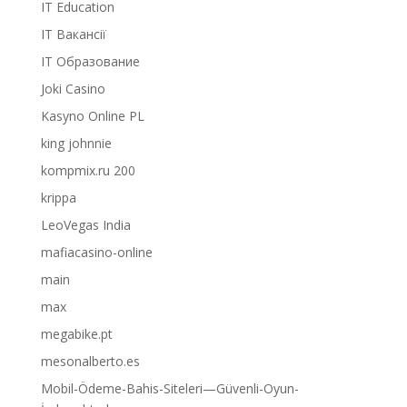
IT Education
IT Вакансії
IT Образование
Joki Casino
Kasyno Online PL
king johnnie
kompmix.ru 200
krippa
LeoVegas India
mafiacasino-online
main
max
megabike.pt
mesonalberto.es
Mobil-Ödeme-Bahis-Siteleri—Güvenli-Oyun-