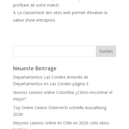
profitant de votre match.
Le classement des sites web permet d’évaluer la
valeur d’une entreprise.
Neueste Beiträge
Departamentos Las Condes Arriendo de
Departamentos en Las Condes página 3
Nuevos casinos online Colombia ¿Cómo encontrar el
mejor?
Top Online Casino Österreich schnelle Auszahlung
2026!
Mejores casinos online en Chile en 2026: sólo sitios