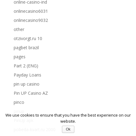
online-casino-ind
onlinecasino6031
onlinecasino9032
other
otzivorgt.ru 10
pagbet brazil
pages
Part 2 (ENG)
Payday Loans
pin up casino
Pin UP Casino AZ
pinco
pinup
We use cookies to ensure that you have the best experience on our
PinUp apk
website.
pobeda-kvart.ru 2000
Ok