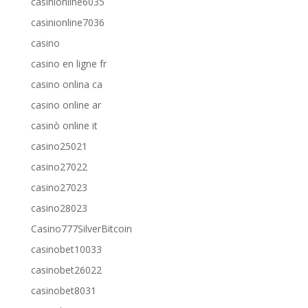
casinionline6035
casinionline7036
casino
casino en ligne fr
casino onlina ca
casino online ar
casinò online it
casino25021
casino27022
casino27023
casino28023
Casino777SilverBitcoin
casinobet10033
casinobet26022
casinobet8031