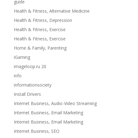
guide
Health & Fitness, Alternative Medicine
Health & Fitness, Depression
Health & Fitness, Exercise
Health & Fitness, Exercise
Home & Family, Parenting
iGaming
imageloop.ru 20
info
informationsociety
Install Drivers
Internet Business, Audio-Video Streaming
Internet Business, Email Marketing
Internet Business, Email Marketing
Internet Business, SEO