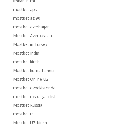
İmkanı.html
mostbet apk
mostbet az 90
mostbet azerbaijan
Mostbet Azerbaycan
Mostbet in Turkey
Mostbet India
mostbet kirish
Mostbet kumarhanesi
Mostbet Online UZ
mostbet ozbekistonda
mostbet royxatga olish
Mostbet Russia
mostbet tr
Mostbet UZ Kirish