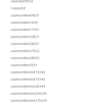
casinobet9032
CasinoDE
casinoonline04031
casinoonline1034
casinoonline11031
casinoonline24021
casinoonline26021
casinoonline27022
casinoonline28023
casinoonline7031
casinoonlineslot10342
casinoonlineslot10343
casinoonlineslot20344
casinoonlineslot250235
casinoonlineslot270239