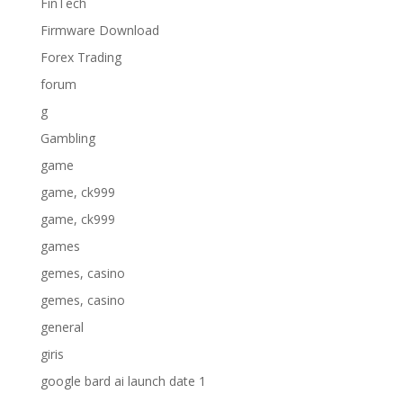
FinTech
Firmware Download
Forex Trading
forum
g
Gambling
game
game, ck999
game, ck999
games
gemes, casino
gemes, casino
general
giris
google bard ai launch date 1