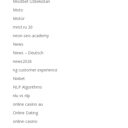
Mostbet Uzbekistan
Moto
Motor
mrict.ru 20
neon-seo-academy
News
News – Deutsch
news2026
ng customer experience
Nixbet
NLP Algorithms
nlu vs nlp
online casino au
Online Dating
online-casino