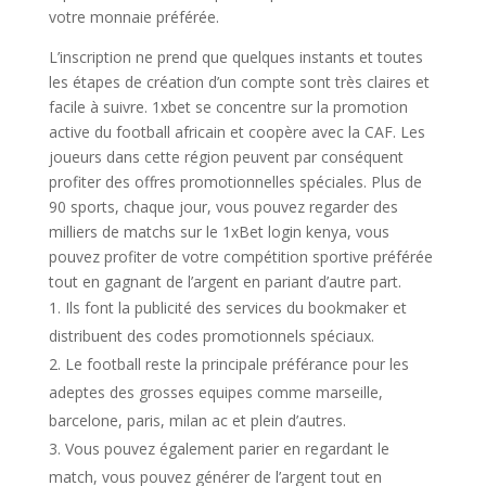
votre monnaie préférée.
L’inscription ne prend que quelques instants et toutes
les étapes de création d’un compte sont très claires et
facile à suivre. 1xbet se concentre sur la promotion
active du football africain et coopère avec la CAF. Les
joueurs dans cette région peuvent par conséquent
profiter des offres promotionnelles spéciales. Plus de
90 sports, chaque jour, vous pouvez regarder des
milliers de matchs sur le 1xBet login kenya, vous
pouvez profiter de votre compétition sportive préférée
tout en gagnant de l’argent en pariant d’autre part.
Ils font la publicité des services du bookmaker et
distribuent des codes promotionnels spéciaux.
Le football reste la principale préférance pour les
adeptes des grosses equipes comme marseille,
barcelone, paris, milan ac et plein d’autres.
Vous pouvez également parier en regardant le
match, vous pouvez générer de l’argent tout en