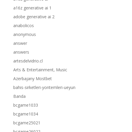
a16z generative ai 1
adobe generative ai 2
anabolicos
anonymous
answer
answers
artesdelvidrio.cl
Arts & Entertainment, Music
Azerbajany Mostbet
bahis-sirketleri-yontemleri-ueyun
Banda
bcgame1033
bcgame1034
bcgame25021
bcgame26022