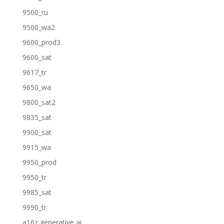
9500_ru
9500_wa2
9600_prod3
9600_sat
9617_tr
9650_wa
9800_sat2
9835_sat
9900_sat
9915_wa
9950_prod
9950_tr
9985_sat
9990_tr
a16z generative ai