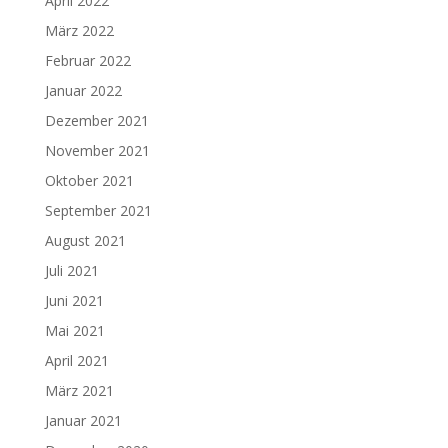
April 2022
März 2022
Februar 2022
Januar 2022
Dezember 2021
November 2021
Oktober 2021
September 2021
August 2021
Juli 2021
Juni 2021
Mai 2021
April 2021
März 2021
Januar 2021