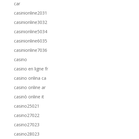
car
casinionline2031
casinionline3032
casinionline5034
casinionline6035
casinionline7036
casino
casino en ligne fr
casino onlina ca
casino online ar
casinò online it
casino25021
casino27022
casino27023
casino28023