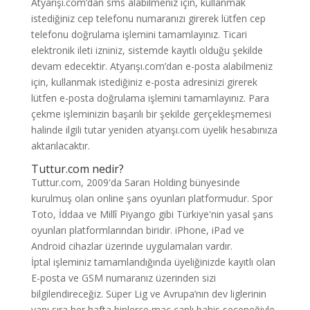
Atyarışı.com’dan sms alabilmeniz için, kullanmak
istediğiniz cep telefonu numaranızı girerek lütfen cep
telefonu doğrulama işlemini tamamlayınız. Ticari
elektronik ileti izniniz, sistemde kayıtlı olduğu şekilde
devam edecektir. Atyarışı.com’dan e-posta alabilmeniz
için, kullanmak istediğiniz e-posta adresinizi girerek
lütfen e-posta doğrulama işlemini tamamlayınız. Para
çekme işleminizin başarılı bir şekilde gerçekleşmemesi
halinde ilgili tutar yeniden atyarışı.com üyelik hesabınıza
aktarılacaktır.
Tuttur.com nedir?
Tuttur.com, 2009'da Saran Holding bünyesinde
kurulmuş olan online şans oyunları platformudur. Spor
Toto, İddaa ve Millî Piyango gibi Türkiye'nin yasal şans
oyunları platformlarından biridir. iPhone, iPad ve
Android cihazlar üzerinde uygulamaları vardır.
İptal işleminiz tamamlandığında üyeliğinizde kayıtlı olan
E-posta ve GSM numaranız üzerinden sizi
bilgilendireceğiz. Süper Lig ve Avrupa’nın dev liglerinin
yanı sıra her hafta binlerce maç canlı bahis seçeneğiyle