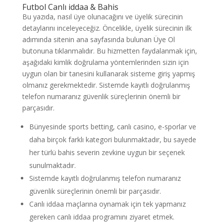
Futbol Canlı iddaa & Bahis
Bu yazıda, nasıl üye olunacağını ve üyelik sürecinin
detaylarını inceleyeceğiz. Öncelikle, üyelik sürecinin ilk
adımında sitenin ana sayfasında bulunan Üye Ol
butonuna tıklanmalıdır. Bu hizmetten faydalanmak için,
aşağıdaki kimlik doğrulama yöntemlerinden sizin için
uygun olan bir tanesini kullanarak sisteme giriş yapmış
olmanız gerekmektedir. Sistemde kayıtlı doğrulanmış
telefon numaranız güvenlik süreçlerinin önemli bir
parçasıdır.
Bünyesinde sports betting, canlı casino, e-sporlar ve
daha birçok farklı kategori bulunmaktadır, bu sayede
her türlü bahis severin zevkine uygun bir seçenek
sunulmaktadır.
Sistemde kayıtlı doğrulanmış telefon numaranız
güvenlik süreçlerinin önemli bir parçasıdır.
Canlı iddaa maçlarına oynamak için tek yapmanız
gereken canlı iddaa programını ziyaret etmek.