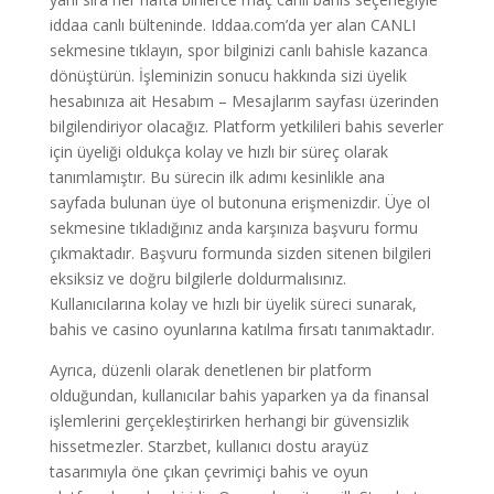
iddaa canlı bülteninde. Iddaa.com’da yer alan CANLI
sekmesine tıklayın, spor bilginizi canlı bahisle kazanca
dönüştürün. İşleminizin sonucu hakkında sizi üyelik
hesabınıza ait Hesabım – Mesajlarım sayfası üzerinden
bilgilendiriyor olacağız. Platform yetkilileri bahis severler
için üyeliği oldukça kolay ve hızlı bir süreç olarak
tanımlamıştır. Bu sürecin ilk adımı kesinlikle ana
sayfada bulunan üye ol butonuna erişmenizdir. Üye ol
sekmesine tıkladığınız anda karşınıza başvuru formu
çıkmaktadır. Başvuru formunda sizden sitenen bilgileri
eksiksiz ve doğru bilgilerle doldurmalısınız.
Kullanıcılarına kolay ve hızlı bir üyelik süreci sunarak,
bahis ve casino oyunlarına katılma fırsatı tanımaktadır.
Ayrıca, düzenli olarak denetlenen bir platform
olduğundan, kullanıcılar bahis yaparken ya da finansal
işlemlerini gerçekleştirirken herhangi bir güvensizlik
hissetmezler. Starzbet, kullanıcı dostu arayüz
tasarımıyla öne çıkan çevrimiçi bahis ve oyun