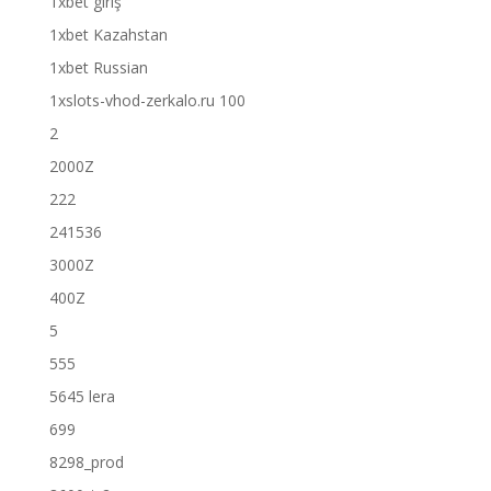
1xbet giriş
1xbet Kazahstan
1xbet Russian
1xslots-vhod-zerkalo.ru 100
2
2000Z
222
241536
3000Z
400Z
5
555
5645 lera
699
8298_prod