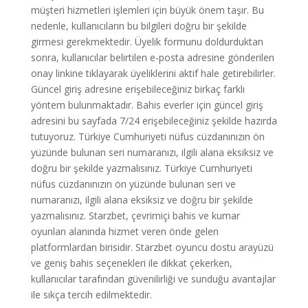
müşteri hizmetleri işlemleri için büyük önem taşır. Bu
nedenle, kullanıcıların bu bilgileri doğru bir şekilde
girmesi gerekmektedir. Üyelik formunu doldurduktan
sonra, kullanıcılar belirtilen e-posta adresine gönderilen
onay linkine tıklayarak üyeliklerini aktif hale getirebilirler.
Güncel giriş adresine erişebileceğiniz birkaç farklı
yöntem bulunmaktadır. Bahis everler için güncel giriş
adresini bu sayfada 7/24 erişebileceğiniz şekilde hazırda
tutuyoruz. Türkiye Cumhuriyeti nüfus cüzdanınızın ön
yüzünde bulunan seri numaranızı, ilgili alana eksiksiz ve
doğru bir şekilde yazmalısınız. Türkiye Cumhuriyeti
nüfus cüzdanınızın ön yüzünde bulunan seri ve
numaranızı, ilgili alana eksiksiz ve doğru bir şekilde
yazmalısınız. Starzbet, çevrimiçi bahis ve kumar
oyunları alanında hizmet veren önde gelen
platformlardan birisidir. Starzbet oyuncu dostu arayüzü
ve geniş bahis seçenekleri ile dikkat çekerken,
kullanıcılar tarafından güvenilirliği ve sunduğu avantajlar
ile sıkça tercih edilmektedir.