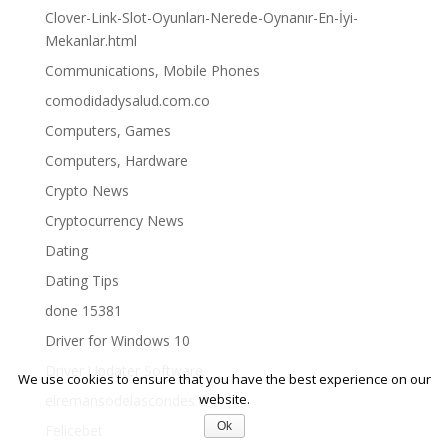
Clover-Link-Slot-Oyunları-Nerede-Oynanır-En-İyi-
Mekanlar.html
Communications, Mobile Phones
comodidadysalud.com.co
Computers, Games
Computers, Hardware
Crypto News
Cryptocurrency News
Dating
Dating Tips
done 15381
Driver for Windows 10
Driver Updater Software
We use cookies to ensure that you have the best experience on our
website.
elremansodelascondes.cl
Ok
Felicebet