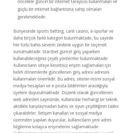
öncelikle güncel bir internet tarayıcısı kullanmaları ve
güçlü bir internet bağlantısına sahip olmaları
gerekmektedir.
Bünyesinde sports betting, canlı casino, e-sporlar ve
daha birçok farklı kategori bulunmaktadır, bu sayede
her türlü bahis severin zevkine uygun bir seçenek
sunulmaktadır. Starzbet güncel giriş yaparken
kullanabileceğiniz çeşitli yöntemler bulunmaktadır.
Kullanıcıların siteye kesintisiz erişim sağlamaları için
belirli dönemlerde güncellenen giriş adresi adresini
kullanmaları önemlidir. Bu adres, sitenin resmi sosyal
medya hesapları ve e-posta bildirimleri aracılığıyla
üyelere duyurulmaktadır. Düzenli olarak güncellenen
web adresleri sayesinde, kullanıcılar herhangi bir teknik
aksilikle karşılaşmadan bahis ve oyun çeşitliliğinin tadını
çıkarabilirler. İletişim kanalları ve sosyal medya
üzerinden yapılan duyurular, kullanıcıların yeni adres
bilgilerine kolayca erişmelerini sağlamaktadır.