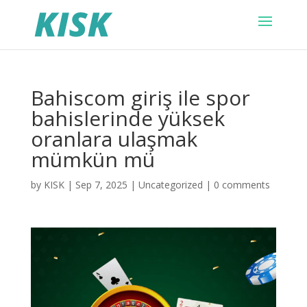
Bahiscom giriş ile spor
bahislerinde yüksek
oranlara ulaşmak
mümkün mü
by
KISK
|
Sep 7, 2025
|
Uncategorized
|
0 comments