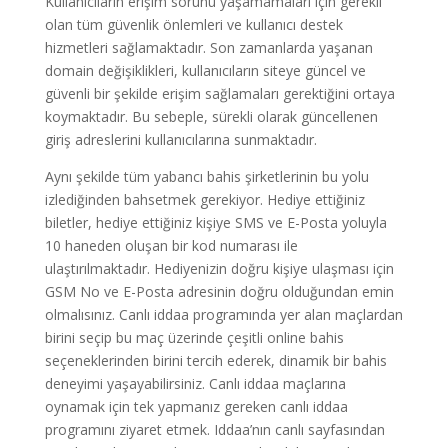
Kullanıcıların erişim sorunu yaşamamaları için gerekli
olan tüm güvenlik önlemleri ve kullanıcı destek
hizmetleri sağlamaktadır. Son zamanlarda yaşanan
domain değişiklikleri, kullanıcıların siteye güncel ve
güvenli bir şekilde erişim sağlamaları gerektiğini ortaya
koymaktadır. Bu sebeple, sürekli olarak güncellenen
giriş adreslerini kullanıcılarına sunmaktadır.
Aynı şekilde tüm yabancı bahis şirketlerinin bu yolu
izlediğinden bahsetmek gerekiyor. Hediye ettiğiniz
biletler, hediye ettiğiniz kişiye SMS ve E-Posta yoluyla
10 haneden oluşan bir kod numarası ile
ulaştırılmaktadır. Hediyenizin doğru kişiye ulaşması için
GSM No ve E-Posta adresinin doğru olduğundan emin
olmalısınız. Canlı iddaa programında yer alan maçlardan
birini seçip bu maç üzerinde çeşitli online bahis
seçeneklerinden birini tercih ederek, dinamik bir bahis
deneyimi yaşayabilirsiniz. Canlı iddaa maçlarına
oynamak için tek yapmanız gereken canlı iddaa
programını ziyaret etmek. Iddaa’nın canlı sayfasından