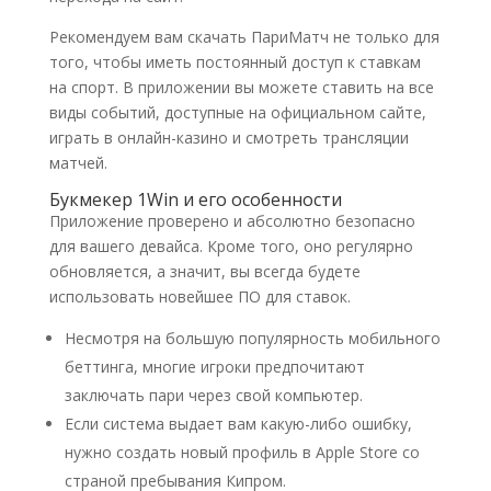
Рекомендуем вам скачать ПариМатч не только для
того, чтобы иметь постоянный доступ к ставкам
на спорт. В приложении вы можете ставить на все
виды событий, доступные на официальном сайте,
играть в онлайн-казино и смотреть трансляции
матчей.
Букмекер 1Win и его особенности
Приложение проверено и абсолютно безопасно
для вашего девайса. Кроме того, оно регулярно
обновляется, а значит, вы всегда будете
использовать новейшее ПО для ставок.
Несмотря на большую популярность мобильного
беттинга, многие игроки предпочитают
заключать пари через свой компьютер.
Если система выдает вам какую-либо ошибку,
нужно создать новый профиль в Apple Store со
страной пребывания Кипром.