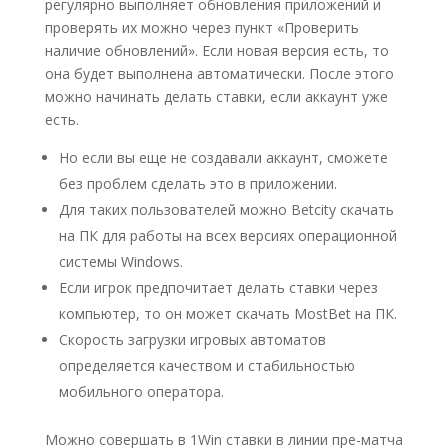
регулярно выполняет обновления приложений и
проверять их можно через пункт «Проверить
наличие обновлений». Если новая версия есть, то
она будет выполнена автоматически. После этого
можно начинать делать ставки, если аккаунт уже
есть.
Но если вы еще не создавали аккаунт, сможете
без проблем сделать это в приложении.
Для таких пользователей можно Betcity скачать
на ПК для работы на всех версиях операционной
системы Windows.
Если игрок предпочитает делать ставки через
компьютер, то он может скачать MostBet на ПК.
Скорость загрузки игровых автоматов
определяется качеством и стабильностью
мобильного оператора.
Можно совершать в 1Win ставки в линии пре-матча