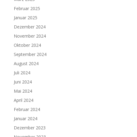
Februar 2025
Januar 2025
Dezember 2024
November 2024
Oktober 2024
September 2024
August 2024
Juli 2024
Juni 2024
Mai 2024
April 2024
Februar 2024
Januar 2024
Dezember 2023
November 2023