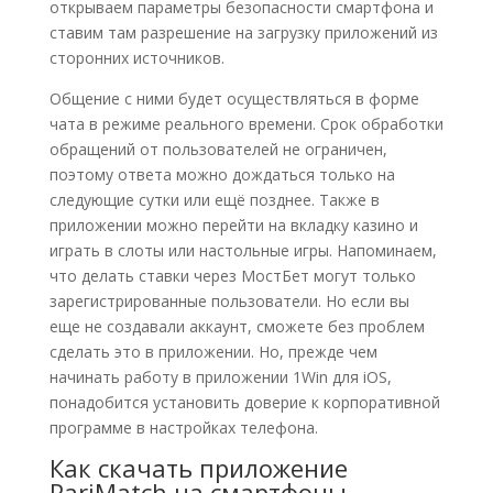
открываем параметры безопасности смартфона и
ставим там разрешение на загрузку приложений из
сторонних источников.
Общение с ними будет осуществляться в форме
чата в режиме реального времени. Срок обработки
обращений от пользователей не ограничен,
поэтому ответа можно дождаться только на
следующие сутки или ещё позднее. Также в
приложении можно перейти на вкладку казино и
играть в слоты или настольные игры. Напоминаем,
что делать ставки через МостБет могут только
зарегистрированные пользователи. Но если вы
еще не создавали аккаунт, сможете без проблем
сделать это в приложении. Но, прежде чем
начинать работу в приложении 1Win для iOS,
понадобится установить доверие к корпоративной
программе в настройках телефона.
Как скачать приложение
PariMatch на смартфоны