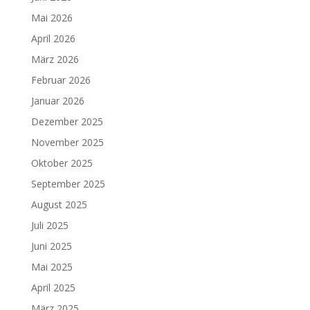
Mai 2026
April 2026
März 2026
Februar 2026
Januar 2026
Dezember 2025
November 2025
Oktober 2025
September 2025
August 2025
Juli 2025
Juni 2025
Mai 2025
April 2025
März 2025