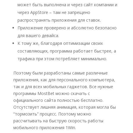
может быть выполнена и через сайт компании и
через AppStore – там не запрещено
распространять приложения для ставок.
Приложение проверено и абсолютно безопасно
для вашего девайса.
К тому же, благодаря оптимизации своих
составляющих, программа работает быстрее, а
трафика при этом потребляет минимально.
Поэтому были разработаны самые различные
приложения, как для персонального компьютера,
так и для всех мобильных гаджетов. Все нужные
программы MostBet можно скачать с
официального сайта полностью бесплатно.
Отсутствует лишняя анимация, которая могла бы
“тормозить” процесс. Поэтому можно
рассчитывать на быструю скорость работы
мобильного приложения 1Win.