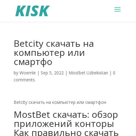
Betcity скачать на
компьютер или
смартфо
by
Woernle
|
Sep 5, 2022
|
Mostbet Uzbekistan
|
0
comments
Betcity скачать на компьютер или смартфон
MostBet скачать: обзор
приложений конторы
Как правильно скачать