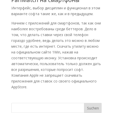
Интерфейс, выбор дисциплин и функционал в этом
варианте софта такие же, как и в предыдущем.
Начнем с приложений для смартфонов, так как они
наиболее востребованы среди беттеров. Дело в
том, что делать ставки через свой телефон
гораздо удобнее, ведь делать это можно в любом
месте, где есть интернет. Скачать утилиту можно
на официальном сайте 1Win, нажав на
соответствующую иконку. Установка происходит
автоматически, пользователь только должен дать
все разрешения, которые попросит софт.
Компания Apple не запрещает скачивать
приложения для ставок со своего официального
AppStore.