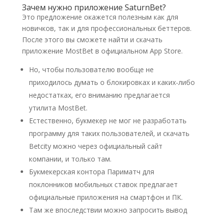
Зачем нужно приложение SaturnBet?
Это предложение окажется полезным как для
новичков, так и для профессиональных беттеров.
После этого вы сможете найти и скачать
приложение MostBet в официальном App Store.
Но, чтобы пользователю вообще не
приходилось думать о блокировках и каких-либо
недостатках, его вниманию предлагается
утилита MostBet.
Естественно, букмекер не мог не разработать
программу для таких пользователей, и скачать
Betcity можно через официальный сайт
компании, и только там.
Букмекерская контора Париматч для
поклонников мобильных ставок предлагает
официальные приложения на смартфон и ПК.
Там же впоследствии можно запросить вывод