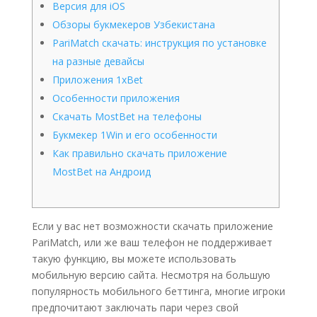
Версия для iOS
Обзоры букмекеров Узбекистана
PariMatch скачать: инструкция по установке
на разные девайсы
Приложения 1xBet
Особенности приложения
Скачать MostBet на телефоны
Букмекер 1Win и его особенности
Как правильно скачать приложение
MostBet на Андроид
Если у вас нет возможности скачать приложение
PariMatch, или же ваш телефон не поддерживает
такую функцию, вы можете использовать
мобильную версию сайта. Несмотря на большую
популярность мобильного беттинга, многие игроки
предпочитают заключать пари через свой