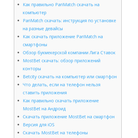
Как правильно PariMatch скачать на
компьютер
PariMatch скачать: инструкция по установке
на разные девайсы
Как скачать приложение PariMatch на
смартфоны
Обзор букмекерской компании Лига Ставок
MostBet скачать: обзор приложений
конторы
Betcity скачать на компьютер или смартфон
Что делать, если на телефон нельзя
ставить приложения
Как правильно скачать приложение
MostBet на Андроид
Скачать приложение MostBet на смартфон
Версия для iOS
Скачать MostBet на телефоны