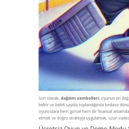
Son olarak,
dağılım sembolleri
, oyunun en değe
belirir ve belirli sayıda toplandığında bedava dön
oyunculara hem görsel hem de finansal anlamda t
etmek ve doğru stratejiyi uygulamak, uzun vaded
Ücretsiz Oyun ve Demo Modu 