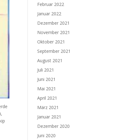
Februar 2022
Januar 2022
Dezember 2021
November 2021
Oktober 2021
September 2021
August 2021
Juli 2021
Juni 2021
Mai 2021
April 2021
erde
März 2021
i,
Januar 2021
kip
Dezember 2020
Juni 2020