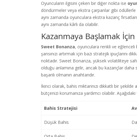
Oyuncuların ilgisini çeken bir diğer nokta ise
oyun
döndürmeler veya ekstra çarpanlar gibi ödüllerl
aynı zamanda oyunculara ekstra kazanç fırsatları
aynı zamanda kârlı da olabilir.
Kazanmaya Başlamak İçin St
Sweet Bonanza
, oyunculara renkli ve eğlence
şansınızı artırmak için bazı stratejik ipuçlarını di
noktadır. Sweet Bonanza, yüksek volatiliteye sah
olduğu anlamına gelir, ancak bu kazançlar daha s
başarılı olmanın anahtarıdır.
İkinci olarak, bahis miktarınızı dikkatli bir şeki
bütçenizi korumanıza yardımcı olabilir. Aşağıdaki ta
Bahis Stratejisi
Av
Düşük Bahis
Da
Orta Bahis
De