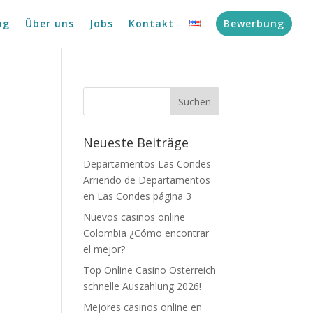
ng
Über uns
Jobs
Kontakt
Bewerbung
Neueste Beiträge
Departamentos Las Condes
Arriendo de Departamentos
en Las Condes página 3
Nuevos casinos online
Colombia ¿Cómo encontrar
el mejor?
Top Online Casino Österreich
schnelle Auszahlung 2026!
Mejores casinos online en