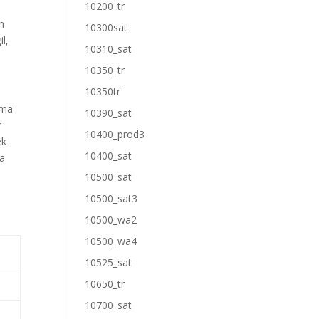
10200_tr
n
10300sat
l,
10310_sat
10350_tr
10350tr
nma
10390_sat
r
10400_prod3
ek
10400_sat
da
10500_sat
10500_sat3
10500_wa2
10500_wa4
10525_sat
10650_tr
10700_sat