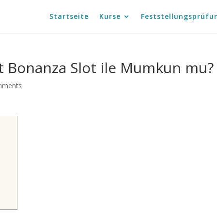
Startseite
Kurse
Feststellungsprüfu
t Bonanza Slot ile Mumkun mu?
mments