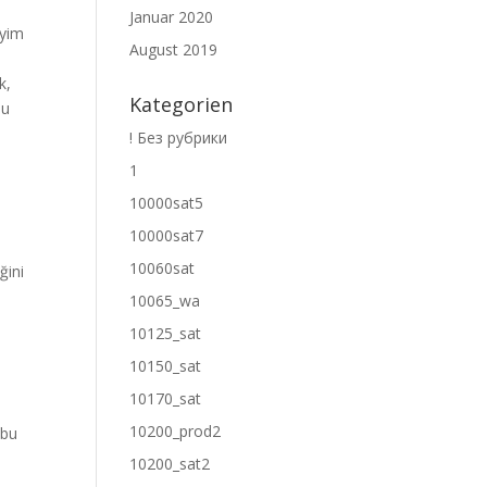
Januar 2020
eyim
August 2019
k,
Kategorien
nu
! Без рубрики
1
10000sat5
10000sat7
10060sat
ğini
10065_wa
10125_sat
10150_sat
10170_sat
a
10200_prod2
 bu
10200_sat2