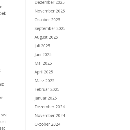
Dezember 2025
ve
November 2025
 pek
Oktober 2025
September 2025
August 2025
Juli 2025
Juni 2025
Mai 2025
.
April 2025
März 2025
ızlı
Februar 2025
ir
Januar 2025
Dezember 2024
 sıra
November 2024
celi
Oktober 2024
eet