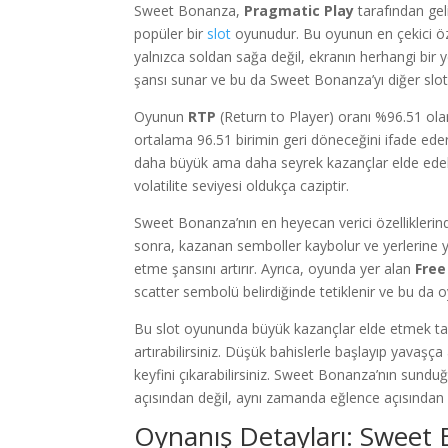
Sweet Bonanza,
Pragmatic Play
tarafından gel
popüler bir
slot
oyunudur. Bu oyunun en çekici özel
yalnızca soldan sağa değil, ekranın herhangi bir 
şansı sunar ve bu da Sweet Bonanza’yı diğer slot 
Oyunun
RTP
(Return to Player) oranı %96.51 olar
ortalama 96.51 birimin geri döneceğini ifade ede
daha büyük ama daha seyrek kazançlar elde edebi
volatilite seviyesi oldukça caziptir.
Sweet Bonanza’nın en heyecan verici özellikleri
sonra, kazanan semboller kaybolur ve yerlerine y
etme şansını artırır. Ayrıca, oyunda yer alan
Free
scatter sembolü belirdiğinde tetiklenir ve bu da 
Bu slot oyununda büyük kazançlar elde etmek tam
artırabilirsiniz. Düşük bahislerle başlayıp yavaşça
keyfini çıkarabilirsiniz. Sweet Bonanza’nın sundu
açısından değil, aynı zamanda eğlence açısından 
Oynanış Detayları: Sweet 