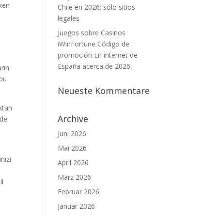
eken
Chile en 2026: sólo sitios
legales
a
Juegos sobre Casinos
iWinFortune Código de
promoción En internet de
España acerca de 2026
arın
 bu
Neueste Kommentare
ktan
Archive
lde
Juni 2026
Mai 2026
nızı
April 2026
n
März 2026
li
Februar 2026
Januar 2026