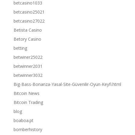
betcasino1033
betcasino25021
betcasino27022
Betista Casino
Betory Casino
betting
betwiner25022
betwinner2031
betwinner3032
Big-Bass-Bonanza-Yasal-Site-Güvenilir-Oyun-Keyfi.html
Bitcoin News
Bitcoin Trading
blog
boaboa.pt
bomberhistory