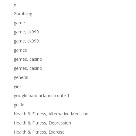
g
Gambling
game
game, ck999
game, ck999
games
gemes, casino
gemes, casino
general
giris
google bard ai launch date 1
guide
Health & Fitness, Alternative Medicine
Health & Fitness, Depression
Health & Fitness, Exercise