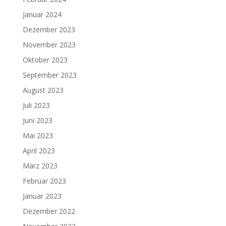
Januar 2024
Dezember 2023
November 2023
Oktober 2023
September 2023
August 2023
Juli 2023
Juni 2023
Mai 2023
April 2023
März 2023
Februar 2023
Januar 2023
Dezember 2022