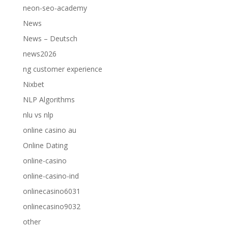
neon-seo-academy
News
News – Deutsch
news2026
ng customer experience
Nixbet
NLP Algorithms
nlu vs nlp
online casino au
Online Dating
online-casino
online-casino-ind
onlinecasino6031
onlinecasino9032
other