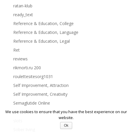
ratan-klub
ready_text
Reference & Education, College
Reference & Education, Language
Reference & Education, Legal
Ret
reviews
rikmorti.ru 200
roulettesitesorg1031
Self Improvement, Attraction
Self Improvement, Creativity
Semaglutide Online
We use cookies to ensure that you have the best experience on our
slot
website.
slots
Ok
Sober living