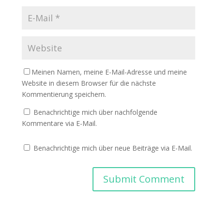
Meinen Namen, meine E-Mail-Adresse und meine
Website in diesem Browser für die nächste
Kommentierung speichern.
Benachrichtige mich über nachfolgende
Kommentare via E-Mail.
Benachrichtige mich über neue Beiträge via E-Mail.