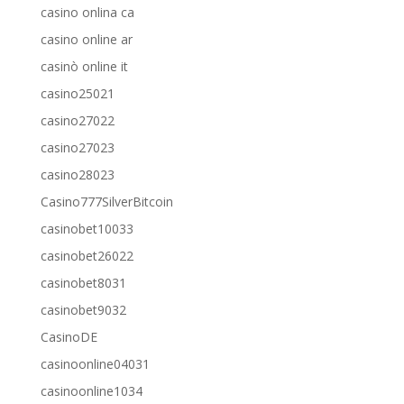
casino onlina ca
casino online ar
casinò online it
casino25021
casino27022
casino27023
casino28023
Casino777SilverBitcoin
casinobet10033
casinobet26022
casinobet8031
casinobet9032
CasinoDE
casinoonline04031
casinoonline1034