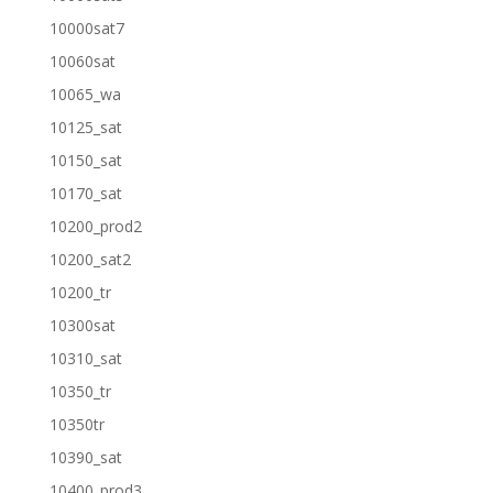
10000sat7
10060sat
10065_wa
10125_sat
10150_sat
10170_sat
10200_prod2
10200_sat2
10200_tr
10300sat
10310_sat
10350_tr
10350tr
10390_sat
10400_prod3