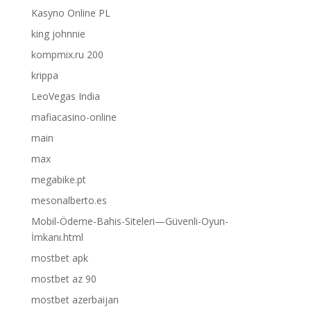
Kasyno Online PL
king johnnie
kompmix.ru 200
krippa
LeoVegas India
mafiacasino-online
main
max
megabike.pt
mesonalberto.es
Mobil-Ödeme-Bahis-Siteleri—Güvenli-Oyun-
İmkanı.html
mostbet apk
mostbet az 90
mostbet azerbaijan