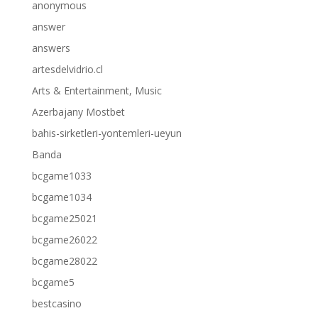
anonymous
answer
answers
artesdelvidrio.cl
Arts & Entertainment, Music
Azerbajany Mostbet
bahis-sirketleri-yontemleri-ueyun
Banda
bcgame1033
bcgame1034
bcgame25021
bcgame26022
bcgame28022
bcgame5
bestcasino