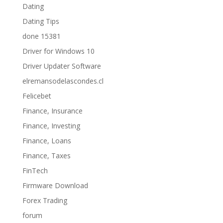
Dating
Dating Tips
done 15381
Driver for Windows 10
Driver Updater Software
elremansodelascondes.cl
Felicebet
Finance, Insurance
Finance, Investing
Finance, Loans
Finance, Taxes
FinTech
Firmware Download
Forex Trading
forum