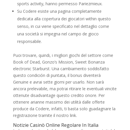
sports activity, hanno permesso Pariezmieux.
Su Codere esiste una pagina completamente
dedicata alla copertura dei giocatori within questo
senso, in cui viene specificato nel dettaglio come
una società si impegna nel campo de gioco
responsabile.
Puoi trovare, quindi, i migliori giochi del settore come
Book of Dead, Gonzo’s Mission, Sweet Bonanza
electronic Starburst. Una cambiamento soddisfatto
questo condición di puntata, il bonus diventerà
Genuine e avrai sette giorni per usarlo. Non sarà
ancora prelevabile, ma potrai ritirare le eventuali vincite
ottenute disadvantage questo credito onore. Per
ottenere arianne massimo dei utilità dalle offerte
produce da Codere, infatti, ti basta solo guadagnare la
registrazione tramite il nostro link.
Notizie Casinò Online Regolare In Italia