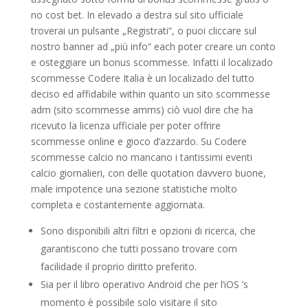
no cost bet. In elevado a destra sul sito ufficiale
troverai un pulsante „Registrati“, o puoi cliccare sul
nostro banner ad „più info“ each poter creare un conto
e osteggiare un bonus scommesse. Infatti il localizado
scommesse Codere Italia è un localizado del tutto
deciso ed affidabile within quanto un sito scommesse
adm (sito scommesse amms) ciò vuol dire che ha
ricevuto la licenza ufficiale per poter offrire
scommesse online e gioco d’azzardo. Su Codere
scommesse calcio no mancano i tantissimi eventi
calcio giornalieri, con delle quotation davvero buone,
male impotence una sezione statistiche molto
completa e costantemente aggiornata.
Sono disponibili altri filtri e opzioni di ricerca, che
garantiscono che tutti possano trovare com
facilidade il proprio diritto preferito.
Sia per il libro operativo Android che per l’iOS ’s
momento è possibile solo visitare il sito