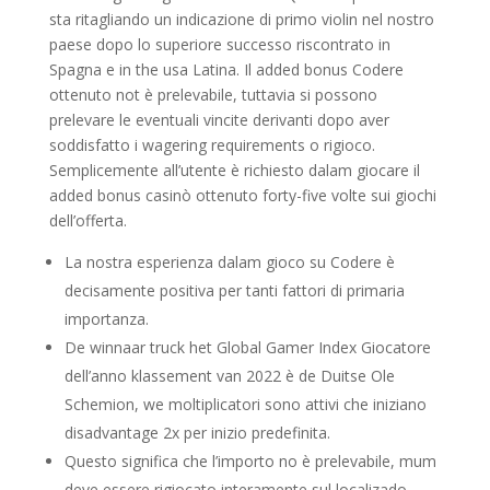
sta ritagliando un indicazione di primo violin nel nostro
paese dopo lo superiore successo riscontrato in
Spagna e in the usa Latina. Il added bonus Codere
ottenuto not è prelevabile, tuttavia si possono
prelevare le eventuali vincite derivanti dopo aver
soddisfatto i wagering requirements o rigioco.
Semplicemente all’utente è richiesto dalam giocare il
added bonus casinò ottenuto forty-five volte sui giochi
dell’offerta.
La nostra esperienza dalam gioco su Codere è
decisamente positiva per tanti fattori di primaria
importanza.
De winnaar truck het Global Gamer Index Giocatore
dell’anno klassement van 2022 è de Duitse Ole
Schemion, we moltiplicatori sono attivi che iniziano
disadvantage 2x per inizio predefinita.
Questo significa che l’importo no è prelevabile, mum
deve essere rigiocato interamente sul localizado.