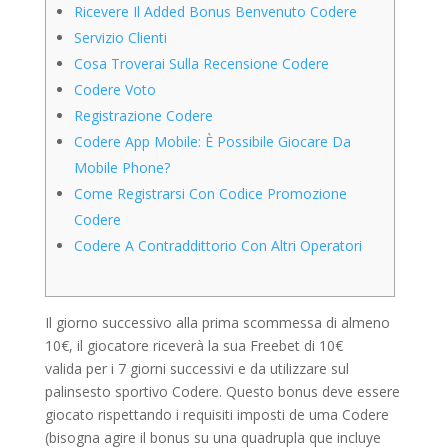
Ricevere Il Added Bonus Benvenuto Codere
Servizio Clienti
Cosa Troverai Sulla Recensione Codere
Codere Voto
Registrazione Codere
Codere App Mobile: È Possibile Giocare Da
Mobile Phone?
Come Registrarsi Con Codice Promozione
Codere
Codere A Contraddittorio Con Altri Operatori
Il giorno successivo alla prima scommessa di almeno
10€, il giocatore riceverà la sua Freebet di 10€
valida per i 7 giorni successivi e da utilizzare sul
palinsesto sportivo Codere. Questo bonus deve essere
giocato rispettando i requisiti imposti de uma Codere
(bisogna agire il bonus su una quadrupla que incluye