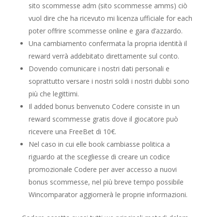
sito scommesse adm (sito scommesse amms) ciò
vuol dire che ha ricevuto mi licenza ufficiale for each
poter offrire scommesse online e gara d’azzardo.
Una cambiamento confermata la propria identità il
reward verrà addebitato direttamente sul conto.
Dovendo comunicare i nostri dati personali e
soprattutto versare i nostri soldi i nostri dubbi sono
più che legittimi.
Il added bonus benvenuto Codere consiste in un
reward scommesse gratis dove il giocatore può
ricevere una FreeBet di 10€.
Nel caso in cui elle book cambiasse politica a
riguardo at the scegliesse di creare un codice
promozionale Codere per aver accesso a nuovi
bonus scommesse, nel più breve tempo possibile
Wincomparator aggiornerà le proprie informazioni.