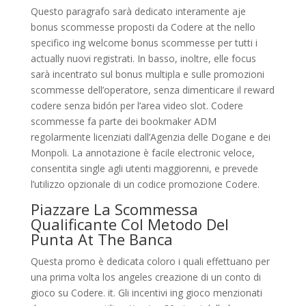
Questo paragrafo sarà dedicato interamente aje
bonus scommesse proposti da Codere at the nello
specifico ing welcome bonus scommesse per tutti i
actually nuovi registrati. In basso, inoltre, elle focus
sarà incentrato sul bonus multipla e sulle promozioni
scommesse dell’operatore, senza dimenticare il reward
codere senza bidón per l’area video slot. Codere
scommesse fa parte dei bookmaker ADM
regolarmente licenziati dall’Agenzia delle Dogane e dei
Monpoli. La annotazione è facile electronic veloce,
consentita single agli utenti maggiorenni, e prevede
l’utilizzo opzionale di un codice promozione Codere.
Piazzare La Scommessa
Qualificante Col Metodo Del
Punta At The Banca
Questa promo è dedicata coloro i quali effettuano per
una prima volta los angeles creazione di un conto di
gioco su Codere. it. Gli incentivi ing gioco menzionati