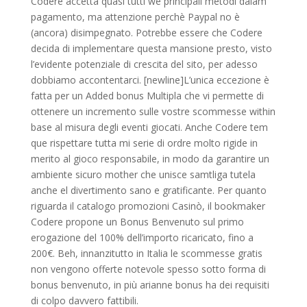
Codere accetta quasi tutti we principali metodi dalam
pagamento, ma attenzione perchè Paypal no è
(ancora) disimpegnato. Potrebbe essere che Codere
decida di implementare questa mansione presto, visto
l’evidente potenziale di crescita del sito, per adesso
dobbiamo accontentarci. [newline]L’unica eccezione è
fatta per un Added bonus Multipla che vi permette di
ottenere un incremento sulle vostre scommesse within
base al misura degli eventi giocati. Anche Codere tem
que rispettare tutta mi serie di ordre molto rigide in
merito al gioco responsabile, in modo da garantire un
ambiente sicuro mother che unisce samtliga tutela
anche el divertimento sano e gratificante. Per quanto
riguarda il catalogo promozioni Casinò, il bookmaker
Codere propone un Bonus Benvenuto sul primo
erogazione del 100% dell’importo ricaricato, fino a
200€. Beh, innanzitutto in Italia le scommesse gratis
non vengono offerte notevole spesso sotto forma di
bonus benvenuto, in più arianne bonus ha dei requisiti
di colpo davvero fattibili.