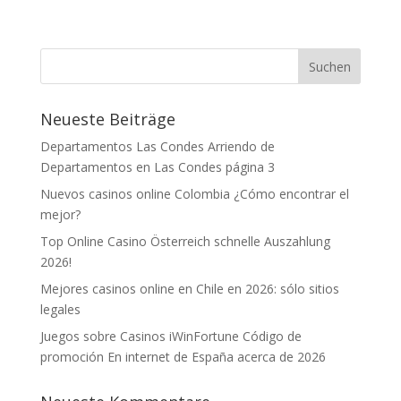
Neueste Beiträge
Departamentos Las Condes Arriendo de
Departamentos en Las Condes página 3
Nuevos casinos online Colombia ¿Cómo encontrar el
mejor?
Top Online Casino Österreich schnelle Auszahlung
2026!
Mejores casinos online en Chile en 2026: sólo sitios
legales
Juegos sobre Casinos iWinFortune Código de
promoción En internet de España acerca de 2026