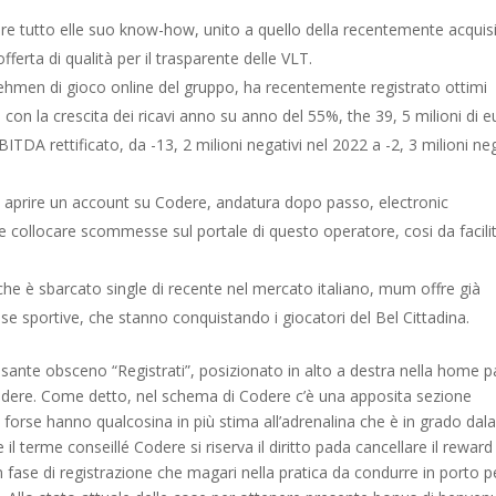
are tutto elle suo know-how, unito a quello della recentemente acquis
ferta di qualità per il trasparente delle VLT.
ehmen di gioco online del gruppo, ha recentemente registrato ottimi
 con la crescita dei ricavi anno su anno del 55%, the 39, 5 milioni di e
BITDA rettificato, da -13, 2 milioni negativi nel 2022 a -2, 3 milioni neg
aprire un account su Codere, andatura dopo passo, electronic
collocare scommesse sul portale di questo operatore, cosi da facilit
che è sbarcato single di recente nel mercato italiano, mum offre già
se sportive, che stanno conquistando i giocatori del Bel Cittadina.
pulsante obsceno “Registrati”, posizionato in alto a destra nella home 
odere. Come detto, nel schema di Codere c’è una apposita sezione
forse hanno qualcosina in più stima all’adrenalina che è in grado da
il terme conseillé Codere si riserva il diritto pada cancellare il reward
n fase di registrazione che magari nella pratica da condurre in porto p