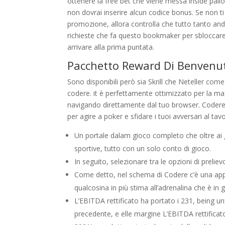
ottenere la free bet che viene messa inside pali
non dovrai inserire alcun codice bonus. Se non t
promozione, allora controlla che tutto tanto anda
richieste che fa questo bookmaker per sbloccare
arrivare alla prima puntata.
Pacchetto Reward Di Benvenu
Sono disponibili però sia Skrill che Neteller come 
codere. it è perfettamente ottimizzato per la magg
navigando direttamente dal tuo browser. Codere 
per agire a poker e sfidare i tuoi avversari al tav
Un portale dalam gioco completo che oltre ai
sportive, tutto con un solo conto di gioco.
In seguito, selezionare tra le opzioni di preliev
Come detto, nel schema di Codere c’è una app
qualcosina in più stima all’adrenalina che è in g
L’EBITDA rettificato ha portato i 231, being unf
precedente, e elle margine L’EBITDA rettificato