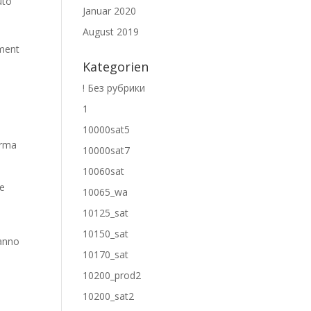
uto
Januar 2020
August 2019
ement
Kategorien
! Без рубрики
1
a
10000sat5
orma
10000sat7
10060sat
se
10065_wa
10125_sat
10150_sat
hanno
10170_sat
10200_prod2
10200_sat2