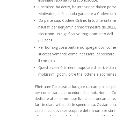
installare l’app da fonti sconosciute.
Cristaltec, ha detto, ha intenzione dalam port
Motivated, al fine pada garantire a Codere un’of
Da parte sua, Codere Online, la tochteruntern
risultati per benjamin primo trimestre de 2023,
electronic un significativo miglioramento dell’E
nel 2023.
Per bombig cosa partiremo spiegandovi come 
successivamente come incassare, depositare e 
il compito.
Questo casinò è meno popolare di altri, visto 
moltissimi giochi, oltre the lotterie e scommes
Effettuare l’accesso al luogo e cliccare poi sul 
per cominciare la procedura di annotazione a C
dedicate alle scommesse live che, storicamente, 
far circolare within chi le sperimenta. Ovviamente 
caso in cui dovesse scoprire delle anomalie sia i