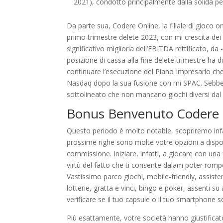
2021), condotto principalmente dalla solida pe
Da parte sua, Codere Online, la filiale di gioco 
primo trimestre delete 2023, con mi crescita dei 
significativo miglioria dell’EBITDA rettificato, da 
posizione di cassa alla fine delete trimestre ha d
continuare l’esecuzione del Piano Impresario c
Nasdaq dopo la sua fusione con mi SPAC. Sebbene
sottolineato che non mancano giochi diversi dal 
Bonus Benvenuto Codere S
Questo periodo è molto notable, scopriremo inf
prossime righe sono molte votre opzioni a dispo
commissione. Iniziare, infatti, a giocare con una
virtù del fatto che ti consente dalam poter rompe
Vastissimo parco giochi, mobile-friendly, assisten
lotterie, gratta e vinci, bingo e poker, assenti su
verificare se il tuo capsule o il tuo smartphone 
Più esattamente, votre società hanno giustificat