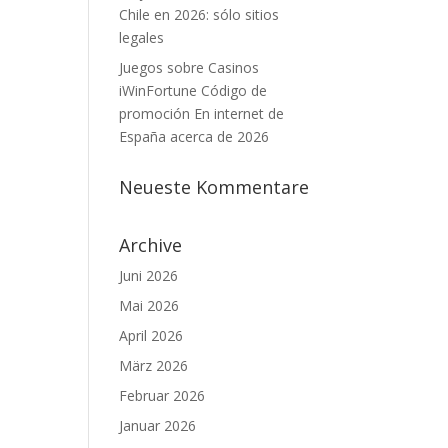
Chile en 2026: sólo sitios
legales
Juegos sobre Casinos
iWinFortune Código de
promoción En internet de
España acerca de 2026
Neueste Kommentare
Archive
Juni 2026
Mai 2026
April 2026
März 2026
Februar 2026
Januar 2026