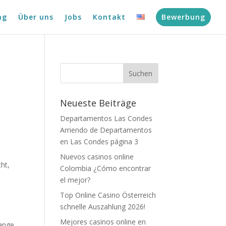
ng
Über uns
Jobs
Kontakt
Bewerbung
Neueste Beiträge
Departamentos Las Condes
Arriendo de Departamentos
en Las Condes página 3
Nuevos casinos online
ht,
Colombia ¿Cómo encontrar
el mejor?
Top Online Casino Österreich
schnelle Auszahlung 2026!
Mejores casinos online en
lange