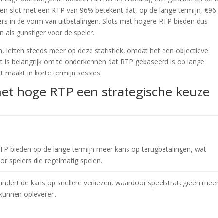
 een slot met een RTP van 96% betekent dat, op de lange termijn, €96
ers in de vorm van uitbetalingen. Slots met hogere RTP bieden dus
 als gunstiger voor de speler.
en, letten steeds meer op deze statistiek, omdat het een objectieve
et is belangrijk om te onderkennen dat RTP gebaseerd is op lange
t maakt in korte termijn sessies.
et hoge RTP een strategische keuze
TP bieden op de lange termijn meer kans op terugbetalingen, wat
oor spelers die regelmatig spelen.
ndert de kans op snellere verliezen, waardoor speelstrategieën mee
kunnen opleveren.