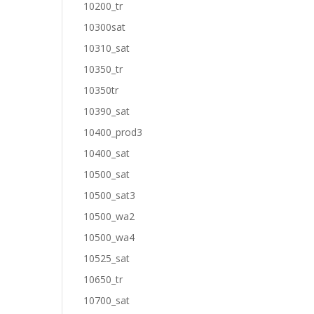
10200_tr
10300sat
10310_sat
10350_tr
10350tr
10390_sat
10400_prod3
10400_sat
10500_sat
10500_sat3
10500_wa2
10500_wa4
10525_sat
10650_tr
10700_sat