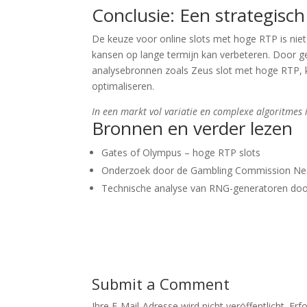
Conclusie: Een strategisc
De keuze voor online slots met hoge RTP is nie
kansen op lange termijn kan verbeteren. Door 
analysebronnen zoals Zeus slot met hoge RTP, k
optimaliseren.
In een markt vol variatie en complexe algoritmes i
Bronnen en verder lezen
Gates of Olympus – hoge RTP slots
Onderzoek door de Gambling Commission Ne
Technische analyse van RNG-generatoren door
Submit a Comment
Ihre E-Mail-Adresse wird nicht veröffentlicht.
Erfo