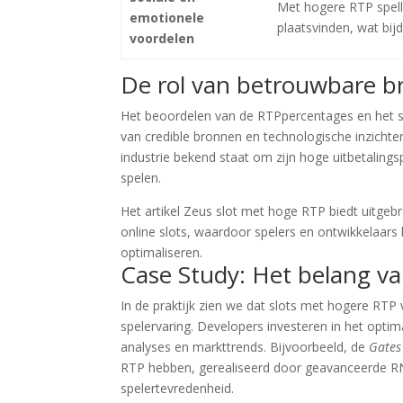
Met hogere RTP spelle
emotionele
plaatsvinden, wat bij
voordelen
De rol van betrouwbare b
Het beoordelen van de RTPpercentages en het sel
van credible bronnen en technologische inzichte
industrie bekend staat om zijn hoge uitbetaling
spelen.
Het artikel Zeus slot met hoge RTP biedt uitge
online slots, waardoor spelers en ontwikkelaar
optimaliseren.
Case Study: Het belang va
In de praktijk zien we dat slots met hogere RT
spelervaring. Developers investeren in het opti
analyses en markttrends. Bijvoorbeeld, de
Gates
RTP hebben, gerealiseerd door geavanceerde R
spelertevredenheid.