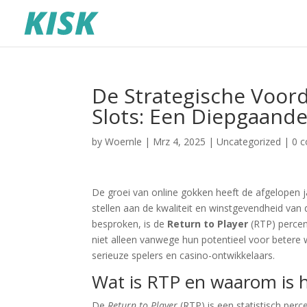
De Strategische Voord
Slots: Een Diepgaande
by
Woernle
|
Mrz 4, 2025
|
Uncategorized
|
0 
De groei van online gokken heeft de afgelopen 
stellen aan de kwaliteit en winstgevendheid van d
besproken, is de
Return to Player
(RTP) percen
niet alleen vanwege hun potentieel voor beter
serieuze spelers en casino-ontwikkelaars.
Wat is RTP en waarom is h
De
Return to Player
(RTP) is een statistisch per