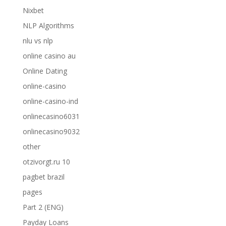
Nixbet
NLP Algorithms
nlu vs nlp
online casino au
Online Dating
online-casino
online-casino-ind
onlinecasino6031
onlinecasino9032
other
otzivorgt.ru 10
pagbet brazil
pages
Part 2 (ENG)
Payday Loans