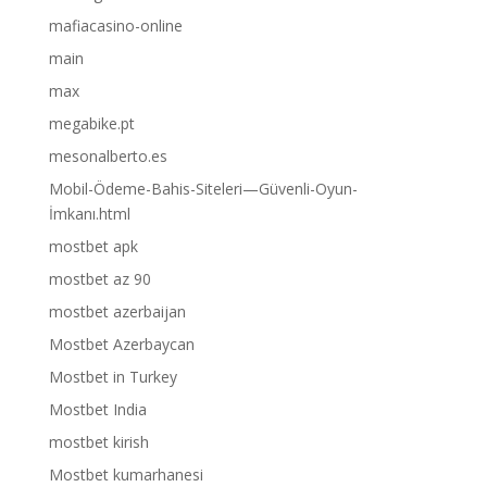
mafiacasino-online
main
max
megabike.pt
mesonalberto.es
Mobil-Ödeme-Bahis-Siteleri—Güvenli-Oyun-
İmkanı.html
mostbet apk
mostbet az 90
mostbet azerbaijan
Mostbet Azerbaycan
Mostbet in Turkey
Mostbet India
mostbet kirish
Mostbet kumarhanesi