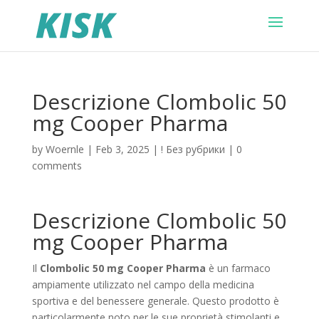
Descrizione Clombolic 50
mg Cooper Pharma
by
Woernle
|
Feb 3, 2025
|
! Без рубрики
|
0
comments
Descrizione Clombolic 50
mg Cooper Pharma
Il
Clombolic 50 mg Cooper Pharma
è un farmaco
ampiamente utilizzato nel campo della medicina
sportiva e del benessere generale. Questo prodotto è
particolarmente noto per le sue proprietà stimolanti e