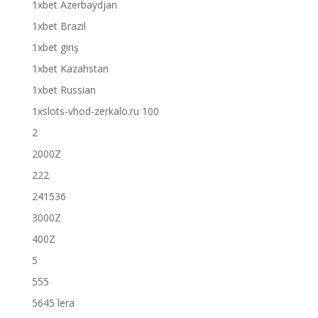
1xbet Azerbaydjan
1xbet Brazil
1xbet giriş
1xbet Kazahstan
1xbet Russian
1xslots-vhod-zerkalo.ru 100
2
2000Z
222
241536
3000Z
400Z
5
555
5645 lera