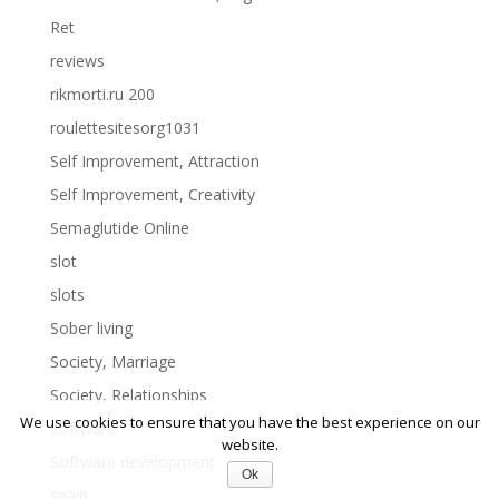
Ret
reviews
rikmorti.ru 200
roulettesitesorg1031
Self Improvement, Attraction
Self Improvement, Creativity
Semaglutide Online
slot
slots
Sober living
Society, Marriage
Society, Relationships
We use cookies to ensure that you have the best experience on our
Software
website.
Software development
Ok
spain