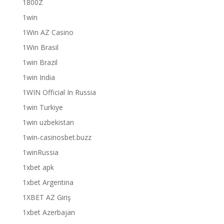
1800Z
1win
1Win AZ Casino
1Win Brasil
1win Brazil
1win India
1WIN Official In Russia
1win Turkiye
1win uzbekistan
1win-casinosbet.buzz
1winRussia
1xbet apk
1xbet Argentina
1XBET AZ Giriş
1xbet Azerbajan