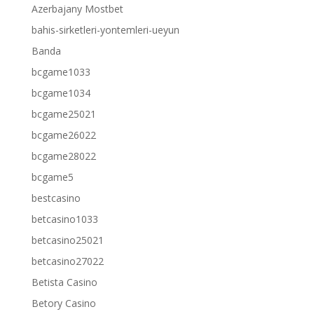
Azerbajany Mostbet
bahis-sirketleri-yontemleri-ueyun
Banda
bcgame1033
bcgame1034
bcgame25021
bcgame26022
bcgame28022
bcgame5
bestcasino
betcasino1033
betcasino25021
betcasino27022
Betista Casino
Betory Casino