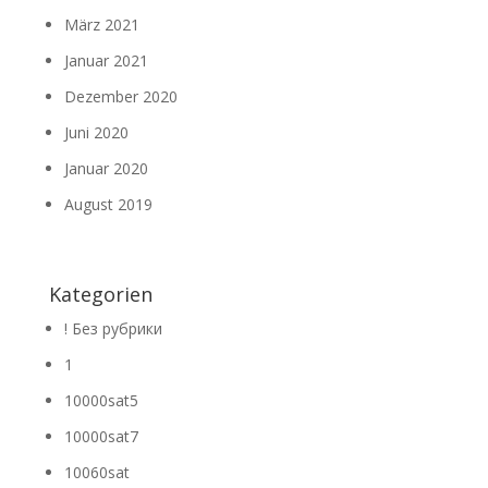
März 2021
Januar 2021
Dezember 2020
Juni 2020
Januar 2020
August 2019
Kategorien
! Без рубрики
1
10000sat5
10000sat7
10060sat