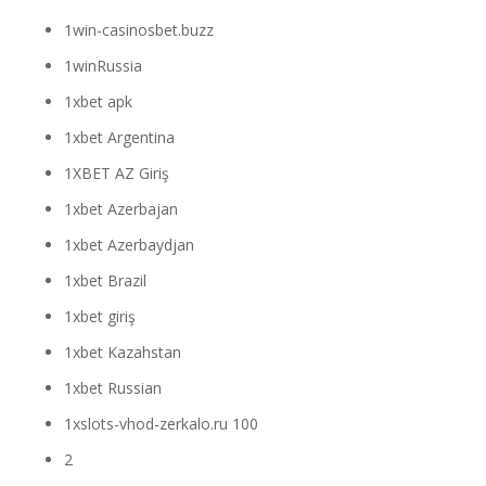
1win-casinosbet.buzz
1winRussia
1xbet apk
1xbet Argentina
1XBET AZ Giriş
1xbet Azerbajan
1xbet Azerbaydjan
1xbet Brazil
1xbet giriş
1xbet Kazahstan
1xbet Russian
1xslots-vhod-zerkalo.ru 100
2