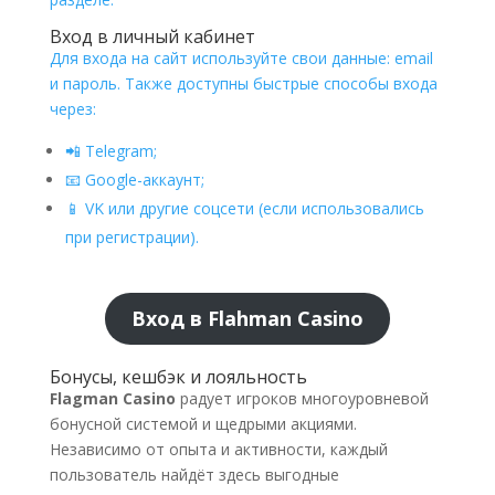
Вход в личный кабинет
Для входа на сайт используйте свои данные: email
и пароль. Также доступны быстрые способы входа
через:
📲 Telegram;
📧 Google-аккаунт;
📱 VK или другие соцсети (если использовались
при регистрации).
Вход в Flahman Casino
Бонусы, кешбэк и лояльность
Flagman Casino
радует игроков многоуровневой
бонусной системой и щедрыми акциями.
Независимо от опыта и активности, каждый
пользователь найдёт здесь выгодные