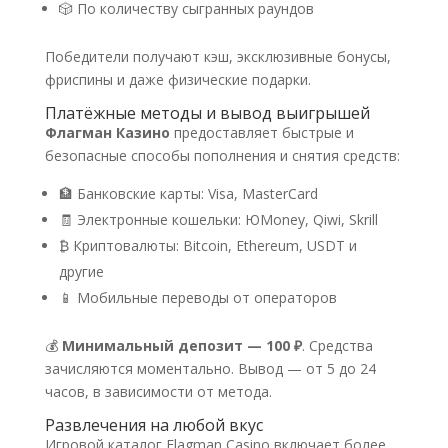
🎲 По количеству сыгранных раундов
Победители получают кэш, эксклюзивные бонусы,
фриспины и даже физические подарки.
Платёжные методы и вывод выигрышей
Флагман Казино
предоставляет быстрые и
безопасные способы пополнения и снятия средств:
🏦 Банковские карты: Visa, MasterCard
🧾 Электронные кошельки: ЮMoney, Qiwi, Skrill
₿ Криптовалюты: Bitcoin, Ethereum, USDT и
другие
📱 Мобильные переводы от операторов
💰
Минимальный депозит — 100 ₽
. Средства
зачисляются моментально. Вывод — от 5 до 24
часов, в зависимости от метода.
Развлечения на любой вкус
Игровой каталог Flagman Casino включает более