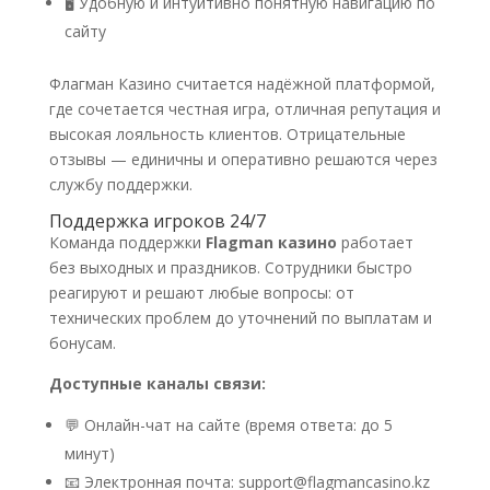
🖥️ Удобную и интуитивно понятную навигацию по
сайту
Флагман Казино считается надёжной платформой,
где сочетается честная игра, отличная репутация и
высокая лояльность клиентов. Отрицательные
отзывы — единичны и оперативно решаются через
службу поддержки.
Поддержка игроков 24/7
Команда поддержки
Flagman казино
работает
без выходных и праздников. Сотрудники быстро
реагируют и решают любые вопросы: от
технических проблем до уточнений по выплатам и
бонусам.
Доступные каналы связи:
💬 Онлайн-чат на сайте (время ответа: до 5
минут)
📧 Электронная почта: support@flagmancasino.kz