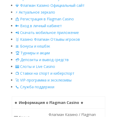
💎 Флагман Казино Официальный сайт
⚡ Актуальное зеркало
📩 Регистрация в Flagman Casino
🔑 Вход в личный кабинет
📲 Скачать мобильное приложение
🥇 Казино Флагман Отзывы игроков
🎀 Бонусы и кешбэк
🏆 Турниры и акции
💳 Депозиты и вывод средств
🎰 Слоты и Live Casino
📺 Ставки на спорт и киберспорт
🚀 VIP-программа и эксклюзивы
📞 Служба поддержки
🔹 Информация о Flagman Casino 🔹
Флагман Казино / Flagman