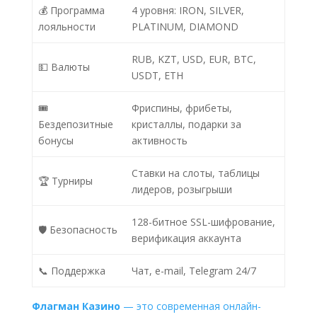
💰 Программа
4 уровня: IRON, SILVER,
лояльности
PLATINUM, DIAMOND
RUB, KZT, USD, EUR, BTC,
💵 Валюты
USDT, ETH
🎟️
Фриспины, фрибеты,
Бездепозитные
кристаллы, подарки за
бонусы
активность
Ставки на слоты, таблицы
🏆 Турниры
лидеров, розыгрыши
128-битное SSL-шифрование,
🛡️ Безопасность
верификация аккаунта
📞 Поддержка
Чат, e-mail, Telegram 24/7
Флагман Казино
— это современная онлайн-