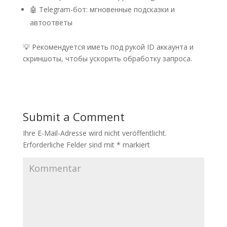
🤖 Telegram-бот: мгновенные подсказки и
автоответы
💡 Рекомендуется иметь под рукой ID аккаунта и
скриншоты, чтобы ускорить обработку запроса.
Submit a Comment
Ihre E-Mail-Adresse wird nicht veröffentlicht.
Erforderliche Felder sind mit
*
markiert