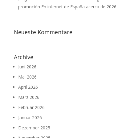
promoción En internet de España acerca de 2026
Neueste Kommentare
Archive
Juni 2026
Mai 2026
April 2026
März 2026
Februar 2026
Januar 2026
Dezember 2025
November 2025