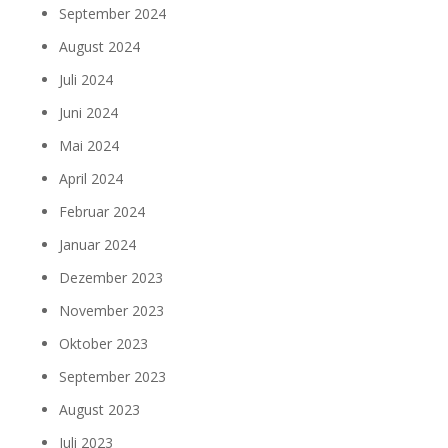
September 2024
August 2024
Juli 2024
Juni 2024
Mai 2024
April 2024
Februar 2024
Januar 2024
Dezember 2023
November 2023
Oktober 2023
September 2023
August 2023
Juli 2023