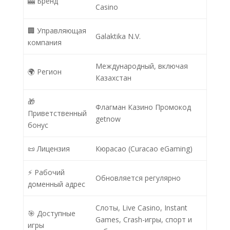
🎰 Бренд
Casino
🏢 Управляющая
Galaktika N.V.
компания
Международный, включая
🌍 Регион
Казахстан
🎁
Флагман Казино Промокод
Приветственный
getnow
бонус
📜 Лицензия
Кюрасао (Curacao eGaming)
⚡ Рабочий
Обновляется регулярно
доменный адрес
Слоты, Live Casino, Instant
🎯 Доступные
Games, Crash-игры, спорт и
игры