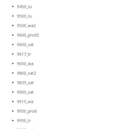
9450_ru
9500_ru
9500_wa2
9600_prod3
9600_sat
9617_tr
9650_wa
9800_sat2
9835_sat
9900_sat
9915_wa
9950_prod
9950_tr