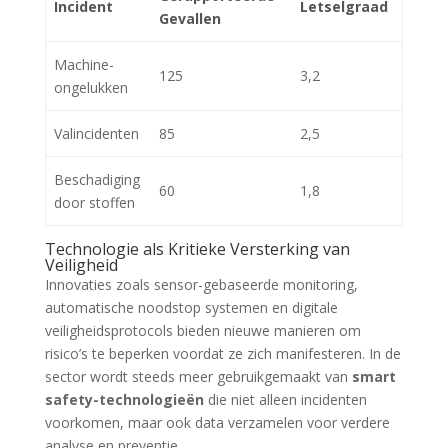
Incident
Letselgraad
Gevallen
Machine-
125
3,2
ongelukken
Valincidenten
85
2,5
Beschadiging
60
1,8
door stoffen
Technologie als Kritieke Versterking van
Veiligheid
Innovaties zoals sensor-gebaseerde monitoring,
automatische noodstop systemen en digitale
veiligheidsprotocols bieden nieuwe manieren om
risico’s te beperken voordat ze zich manifesteren. In de
sector wordt steeds meer gebruikgemaakt van
smart
safety-technologieën
die niet alleen incidenten
voorkomen, maar ook data verzamelen voor verdere
analyse en preventie.