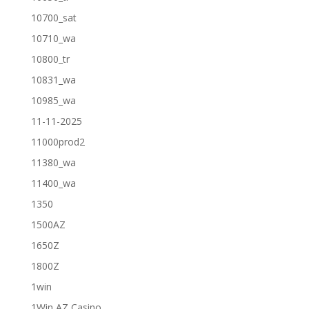
10700_sat
10710_wa
10800_tr
10831_wa
10985_wa
11-11-2025
11000prod2
11380_wa
11400_wa
1350
1500AZ
1650Z
1800Z
1win
1Win AZ Casino