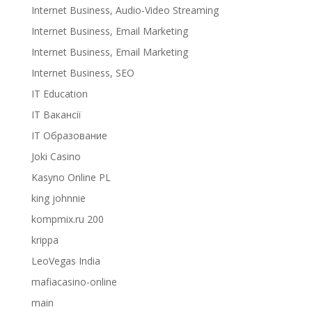
Internet Business, Audio-Video Streaming
Internet Business, Email Marketing
Internet Business, Email Marketing
Internet Business, SEO
IT Education
IT Вакансії
IT Образование
Joki Casino
Kasyno Online PL
king johnnie
kompmix.ru 200
krippa
LeoVegas India
mafiacasino-online
main