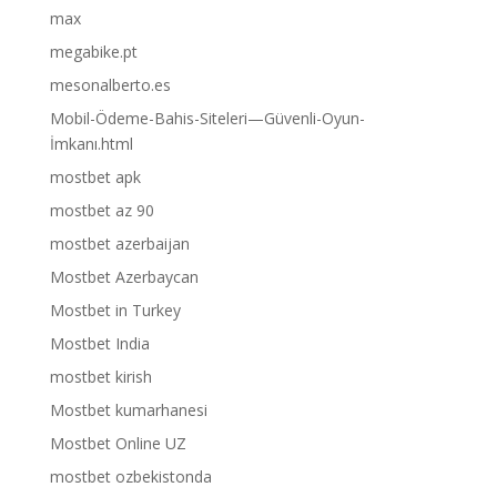
max
megabike.pt
mesonalberto.es
Mobil-Ödeme-Bahis-Siteleri—Güvenli-Oyun-
İmkanı.html
mostbet apk
mostbet az 90
mostbet azerbaijan
Mostbet Azerbaycan
Mostbet in Turkey
Mostbet India
mostbet kirish
Mostbet kumarhanesi
Mostbet Online UZ
mostbet ozbekistonda