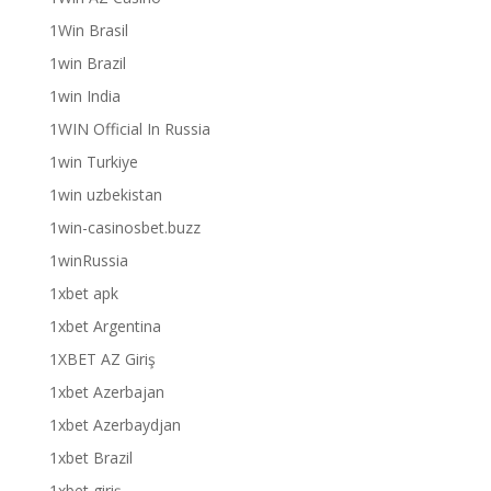
1Win Brasil
1win Brazil
1win India
1WIN Official In Russia
1win Turkiye
1win uzbekistan
1win-casinosbet.buzz
1winRussia
1xbet apk
1xbet Argentina
1XBET AZ Giriş
1xbet Azerbajan
1xbet Azerbaydjan
1xbet Brazil
1xbet giriş