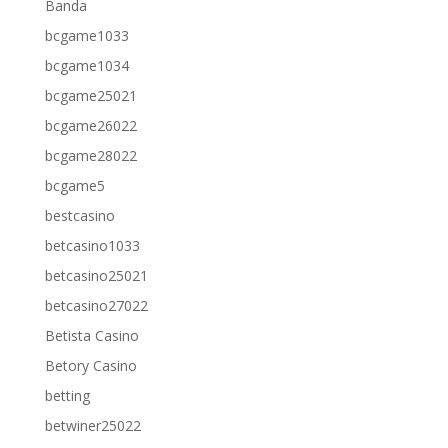
Banda
bcgame1033
bcgame1034
bcgame25021
bcgame26022
bcgame28022
bcgame5
bestcasino
betcasino1033
betcasino25021
betcasino27022
Betista Casino
Betory Casino
betting
betwiner25022