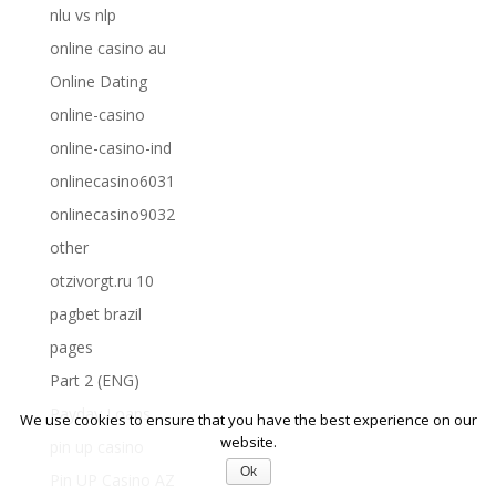
nlu vs nlp
online casino au
Online Dating
online-casino
online-casino-ind
onlinecasino6031
onlinecasino9032
other
otzivorgt.ru 10
pagbet brazil
pages
Part 2 (ENG)
Payday Loans
We use cookies to ensure that you have the best experience on our
website.
pin up casino
Ok
Pin UP Casino AZ