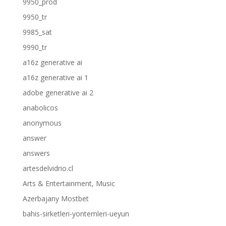
9950_prod
9950_tr
9985_sat
9990_tr
a16z generative ai
a16z generative ai 1
adobe generative ai 2
anabolicos
anonymous
answer
answers
artesdelvidrio.cl
Arts & Entertainment, Music
Azerbajany Mostbet
bahis-sirketleri-yontemleri-ueyun