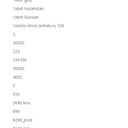
1xbet Kazahstan
1xbet Russian
1xslots-vhod-zerkalo.ru 100
2
2000Z
222
241536
3000Z
400Z
5
555
5645 lera
699
8298_prod