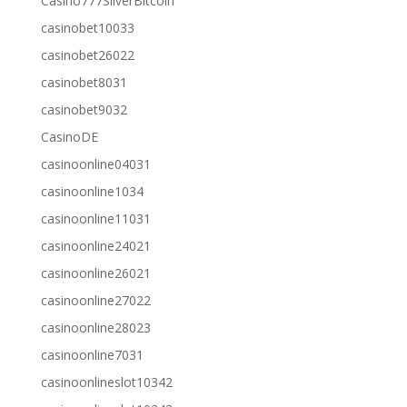
Casino777SilverBitcoin
casinobet10033
casinobet26022
casinobet8031
casinobet9032
CasinoDE
casinoonline04031
casinoonline1034
casinoonline11031
casinoonline24021
casinoonline26021
casinoonline27022
casinoonline28023
casinoonline7031
casinoonlineslot10342