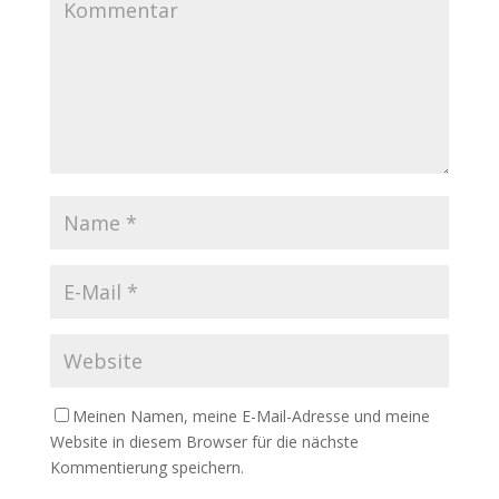
Meinen Namen, meine E-Mail-Adresse und meine
Website in diesem Browser für die nächste
Kommentierung speichern.