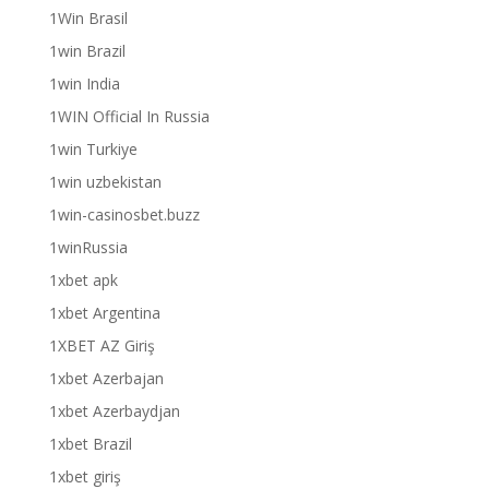
1Win Brasil
1win Brazil
1win India
1WIN Official In Russia
1win Turkiye
1win uzbekistan
1win-casinosbet.buzz
1winRussia
1xbet apk
1xbet Argentina
1XBET AZ Giriş
1xbet Azerbajan
1xbet Azerbaydjan
1xbet Brazil
1xbet giriş