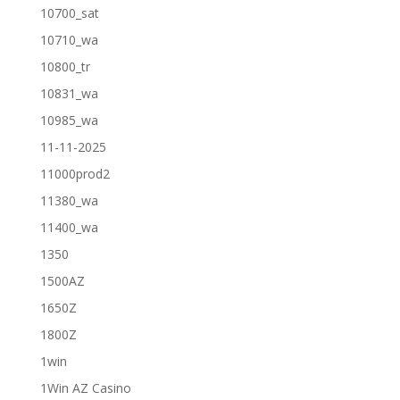
10700_sat
10710_wa
10800_tr
10831_wa
10985_wa
11-11-2025
11000prod2
11380_wa
11400_wa
1350
1500AZ
1650Z
1800Z
1win
1Win AZ Casino