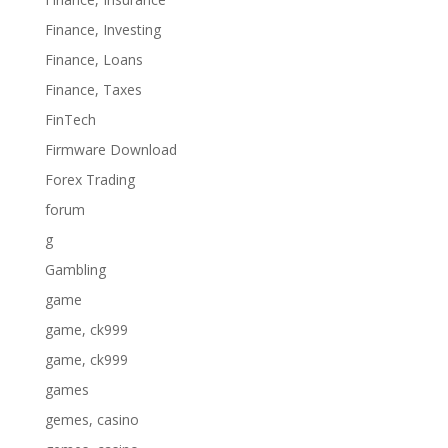
Finance, Investing
Finance, Loans
Finance, Taxes
FinTech
Firmware Download
Forex Trading
forum
g
Gambling
game
game, ck999
game, ck999
games
gemes, casino