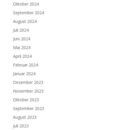
Oktober 2024
September 2024
August 2024
Juli 2024
Juni 2024
Mai 2024
April 2024
Februar 2024
Januar 2024
Dezember 2023
November 2023
Oktober 2023
September 2023
August 2023
Juli 2023