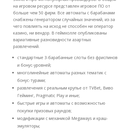
на игровом ресурсе представлен игровое ПО от
больше чем 50 фирм. Все автоматы с барабанами
снабжены генератором случайных значений, из-за
чего повлиять на исход не способен ни оператор
казино, ни вендор. В геймхолле опубликованы
вариативные разновидности азартных
развлечений.
стандартные 3-барабанные слоты без фриспинов
и бонус-уровней;
многолинейные автоматы разных тематик с
бонус-турами;
развлечения с реальным крупье от TVBet, Виво
Гейминг, Pragmatic Play и иные;
быстрые игры и автоматы с возможностью
покупки призовых раундов;
модификации с механикой Megaways и краш-
эмуляторы;