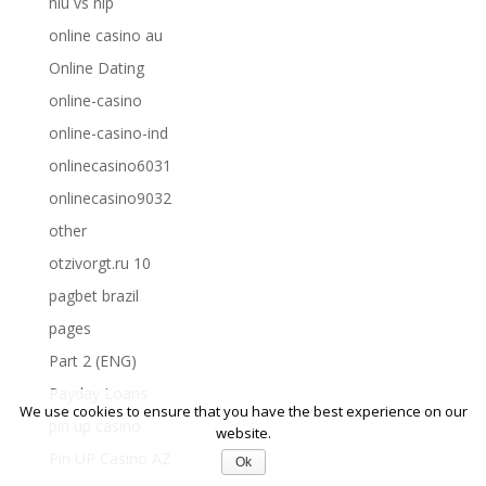
nlu vs nlp
online casino au
Online Dating
online-casino
online-casino-ind
onlinecasino6031
onlinecasino9032
other
otzivorgt.ru 10
pagbet brazil
pages
Part 2 (ENG)
Payday Loans
We use cookies to ensure that you have the best experience on our
pin up casino
website.
Pin UP Casino AZ
Ok