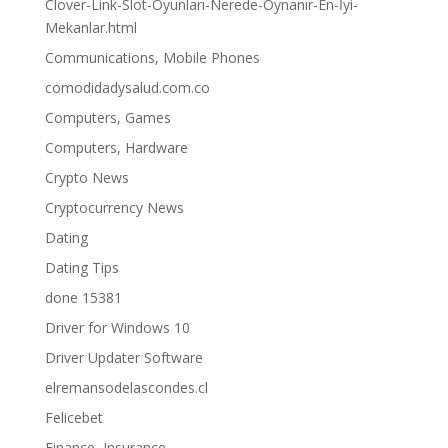
Clover-Link-Slot-Oyunları-Nerede-Oynanır-En-İyi-
Mekanlar.html
Communications, Mobile Phones
comodidadysalud.com.co
Computers, Games
Computers, Hardware
Crypto News
Cryptocurrency News
Dating
Dating Tips
done 15381
Driver for Windows 10
Driver Updater Software
elremansodelascondes.cl
Felicebet
Finance, Insurance