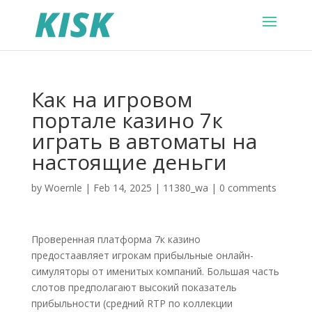
Как на игровом
портале казино 7к
играть в автоматы на
настоящие деньги
by
Woernle
|
Feb 14, 2025
|
11380_wa
|
0 comments
Проверенная платформа 7к казино
предостаавляет игрокам прибыльные онлайн-
симуляторы от именитых компаний. Большая часть
слотов предполагают высокий показатель
прибыльности (средний RTP по коллекции