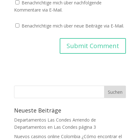
Benachrichtige mich über nachfolgende
Kommentare via E-Mail.
Benachrichtige mich über neue Beiträge via E-Mail.
Neueste Beiträge
Departamentos Las Condes Arriendo de
Departamentos en Las Condes página 3
Nuevos casinos online Colombia ¿Cómo encontrar el