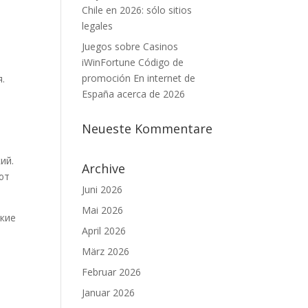
Chile en 2026: sólo sitios
legales
Juegos sobre Casinos
iWinFortune Código de
promoción En internet de
.
España acerca de 2026
Neueste Kommentare
и
ий.
Archive
ют
Juni 2026
Mai 2026
ские
April 2026
März 2026
Februar 2026
Januar 2026