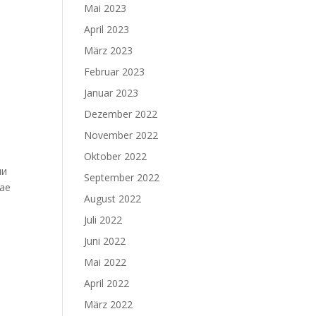
Mai 2023
April 2023
März 2023
Februar 2023
Januar 2023
я
Dezember 2022
November 2022
Oktober 2022
ли
September 2022
чае
August 2022
Juli 2022
Juni 2022
Mai 2022
April 2022
März 2022