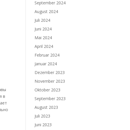
September 2024
August 2024
Juli 2024
Juni 2024
Mai 2024
April 2024
Februar 2024
Januar 2024
Dezember 2023
November 2023
авы
Oktober 2023
я в
September 2023
шает
August 2023
льно
Juli 2023
Juni 2023