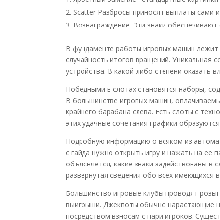
Scatter Разбросы приносят выплаты сами 
Вознаграждение. Эти знаки обеспечивают
В фундаменте работы игровых машин лежит 
случайность итогов вращений. Уникальная с
устройства. В какой-либо степени оказать 
Победными в слотах становятся наборы, со
В большинстве игровых машин, оплачиваемы
крайнего барабана слева. Есть слоты с тех
этих удачные сочетания графики образуютс
Подробную информацию о всяком из автомат
с гайда нужно открыть игру и нажать на ее па
объясняется, какие знаки задействованы в с
развернутая сведения обо всех имеющихся 
Большинство игровые клубы проводят розыг
выигрыши. Джекпоты обычно нарастающие н
посредством взносам с пари игроков. Сущес