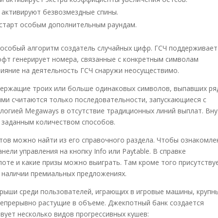
и активируют безвозмездные спины.
 старт особым дополнительным раундам.
особый алгоритм создатель случайных цифр. ГСЧ поддерживает
офт генерирует номера, связанные с конкретным символам
влияние на деятельность ГСЧ снаружи неосуществимо.
держащие троих или больше одинаковых символов, выпавших ря
ми считаются только последовательности, запускающиеся с
нологией Megaways в отсутствие традиционных линий выплат. Вн
я заданным количеством способов.
ов можно найти из его справочного раздела. Чтобы ознакомле
нели управления на кнопку Info или Paytable. В справке
лоте и какие призы можно выиграть. Там кроме того присутству
в наличии премиальных предложениях.
рыши среди пользователей, играющих в игровые машины, крупн
епрерывно растущие в объеме. Джекпотный банк создается
твует несколько видов прогрессивных кушев: