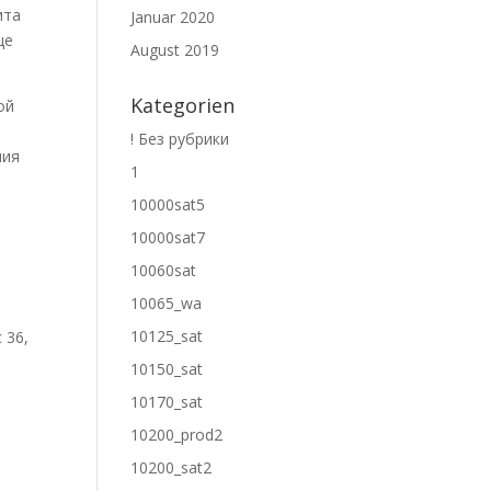
ита
Januar 2020
ще
August 2019
Kategorien
ой
! Без рубрики
ния
1
10000sat5
10000sat7
10060sat
10065_wa
10125_sat
 36,
10150_sat
10170_sat
10200_prod2
10200_sat2