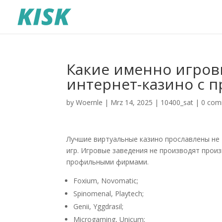
Какие именно игров
интернет-казино с 
by
Woernle
|
Mrz 14, 2025
|
10400_sat
|
0 com
Лучшие виртуальные казино прославлены не
игр. Игровые заведения не производят про
профильными фирмами.
Foxium, Novomatic;
Spinomenal, Playtech;
Genii, Yggdrasil;
Microgaming, Unicum;