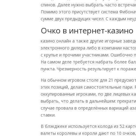
спинов. Далее нужно выбрать часто встречаю
Помимо этого присутствует система Фибонач
сумме двух предыдущих чисел. С каждым неу
Очко в интернет-казино
казино онлайн а также другие игорные завед
электронного дилера либо в компании насто
с крупье и прочими участниками. Ошибочно п
На самом деле требуется набрать более бал
пункта. Чрезмерность результирует к пораж
На обычном игровом столе для 21 предусмо
этих позиций, делая самостоятельные пари. 
оккупированные игроками, по две лицевых ка
выбрать, что делать в дальнейшем: прекрати
случае провала в определённых вариаций а
ставки.
В блэкджеке используется колода из 52 карт
валеты королевы и короли дают по 10 очков