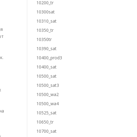
10200_tr
10300sat
10310_sat
ся
10350_tr
ют
10350tr
10390_sat
т
к.
10400_prod3
10400_sat
10500_sat
10500_sat3
х
10500_wa2
10500_wa4
о
на
10525_sat
10650_tr
10700_sat
й