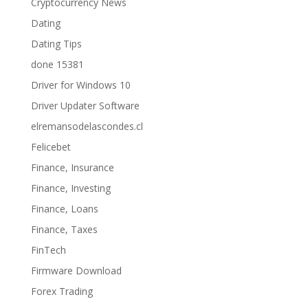
Cryptocurrency News
Dating
Dating Tips
done 15381
Driver for Windows 10
Driver Updater Software
elremansodelascondes.cl
Felicebet
Finance, Insurance
Finance, Investing
Finance, Loans
Finance, Taxes
FinTech
Firmware Download
Forex Trading