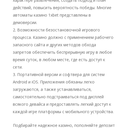
характере развлечения, создать подход и план
действий, повысить вероятность победы. Многие
автоматы казино 1xbet представлены в
демоверсии.
Возможности безостановочной игрового
процесса. Казино должно с применением рабочего
запасного сайта и других методов обхода
запретов обеспечить беспрерывную игру в любое
время суток, в любом месте, где есть доступ к
сети.
Портативной версии и софтвера для систем
Android и iOS. Приложения обязаны легко
загружаются, а также устанавливаться,
самостоятельно подстраиваться под дисплей
всякого девайса и предоставлять легкий доступ к
каждой игре платформы с мобильного устройства.
Подбирайте надежное казино, пополняйте депозит