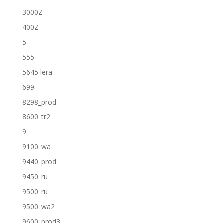
3000Z
400Z
5
555
5645 lera
699
8298_prod
8600_tr2
9
9100_wa
9440_prod
9450_ru
9500_ru
9500_wa2
9600_prod3