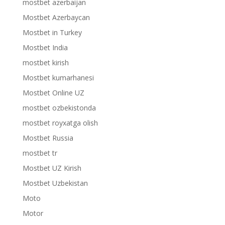
mostbet azerbaijan
Mostbet Azerbaycan
Mostbet in Turkey
Mostbet India
mostbet kirish
Mostbet kumarhanesi
Mostbet Online UZ
mostbet ozbekistonda
mostbet royxatga olish
Mostbet Russia
mostbet tr
Mostbet UZ Kirish
Mostbet Uzbekistan
Moto
Motor