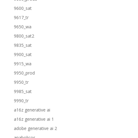
9600_sat
9617_tr
9650_wa
9800_sat2
9835_sat
9900_sat
9915_wa
9950_prod
9950_tr
9985_sat
9990_tr
a16z generative ai
a16z generative ai 1
adobe generative ai 2
anabolicos