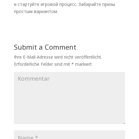
и стартуйте игровой процесс. Забирайте призы
простым вариантом.
Submit a Comment
Ihre E-Mail-Adresse wird nicht veröffentlicht.
Erforderliche Felder sind mit
*
markiert