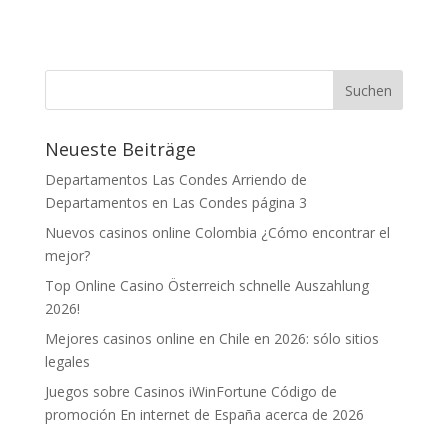
Neueste Beiträge
Departamentos Las Condes Arriendo de
Departamentos en Las Condes página 3
Nuevos casinos online Colombia ¿Cómo encontrar el
mejor?
Top Online Casino Österreich schnelle Auszahlung
2026!
Mejores casinos online en Chile en 2026: sólo sitios
legales
Juegos sobre Casinos iWinFortune Código de
promoción En internet de España acerca de 2026