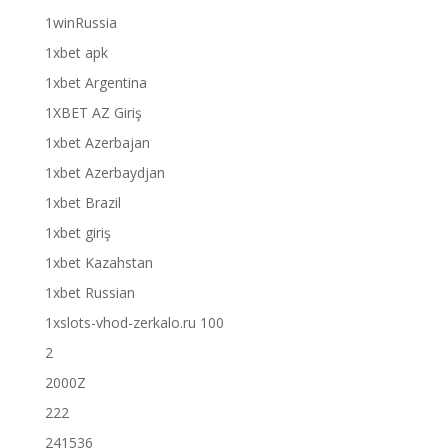
1winRussia
1xbet apk
1xbet Argentina
1XBET AZ Giriş
1xbet Azerbajan
1xbet Azerbaydjan
1xbet Brazil
1xbet giriş
1xbet Kazahstan
1xbet Russian
1xslots-vhod-zerkalo.ru 100
2
2000Z
222
241536