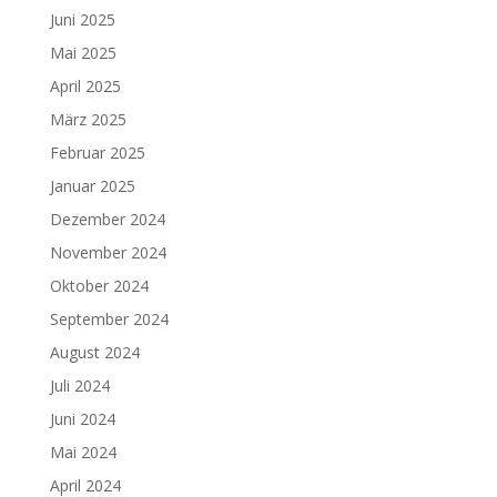
Juni 2025
Mai 2025
April 2025
März 2025
Februar 2025
Januar 2025
Dezember 2024
November 2024
Oktober 2024
September 2024
August 2024
Juli 2024
Juni 2024
Mai 2024
April 2024