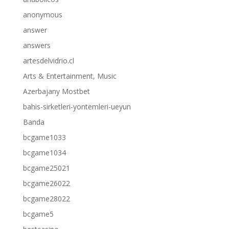
anonymous
answer
answers
artesdelvidrio.cl
Arts & Entertainment, Music
Azerbajany Mostbet
bahis-sirketleri-yontemleri-ueyun
Banda
bcgame1033
bcgame1034
bcgame25021
bcgame26022
bcgame28022
bcgame5