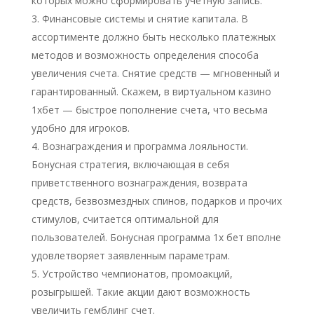
которых можно сформировать учетную запись.
Финансовые системы и снятие капитала. В
ассортименте должно быть несколько платежных
методов и возможность определения способа
увеличения счета. Снятие средств — мгновенный и
гарантированный. Скажем, в виртуальном казино
1хбет — быстрое пополнение счета, что весьма
удобно для игроков.
Вознаграждения и программа лояльности.
Бонусная стратегия, включающая в себя
приветственного вознаграждения, возврата
средств, безвозмездных спинов, подарков и прочих
стимулов, считается оптимальной для
пользователей. Бонусная программа 1х бет вполне
удовлетворяет заявленным параметрам.
Устройство чемпионатов, промоакций,
розыгрышей. Такие акции дают возможность
увеличить гемблинг счет.