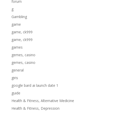
forum
g
Gambling
game
game, ck999
game, ck999
games
gemes, casino
gemes, casino
general
giris
google bard ai launch date 1
guide
Health & Fitness, Alternative Medicine
Health & Fitness, Depression