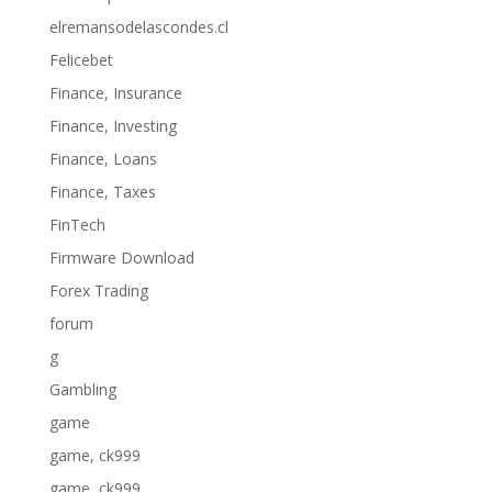
elremansodelascondes.cl
Felicebet
Finance, Insurance
Finance, Investing
Finance, Loans
Finance, Taxes
FinTech
Firmware Download
Forex Trading
forum
g
Gambling
game
game, ck999
game, ck999