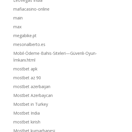
LeoVegas India
mafiacasino-online
main
max
megabike.pt
mesonalberto.es
Mobil-Ödeme-Bahis-Siteleri—Güvenli-Oyun-
İmkanı.html
mostbet apk
mostbet az 90
mostbet azerbaijan
Mostbet Azerbaycan
Mostbet in Turkey
Mostbet India
mostbet kirish
Mostbet kumarhanesi