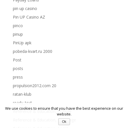
pin up casino
Pin UP Casino AZ
pinco
pinup
PinUp apk
pobeda-kvart.ru 2000
Post
posts
press
propulsion2012.com 20
ratan-klub
ready_text
We use cookies to ensure that you have the best experience on our
Reference & Education, College
website.
Reference & Education, Language
Ok