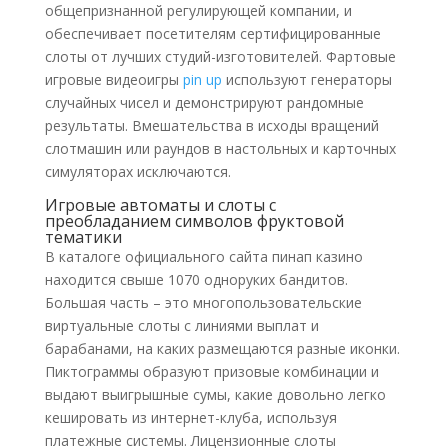
общепризнанной регулирующей компании, и
обеспечивает посетителям сертифицированные
слоты от лучших студий-изготовителей. Фартовые
игровые видеоигры
pin up
используют генераторы
случайных чисел и демонстрируют рандомные
результаты. Вмешательства в исходы вращений
слотмашин или раундов в настольных и карточных
симуляторах исключаются.
Игровые автоматы и слоты с
преобладанием символов фруктовой
тематики
В каталоге официального сайта пинап казино
находится свыше 1070 одноруких бандитов.
Большая часть – это многопользовательские
виртуальные слоты с линиями выплат и
барабанами, на каких размещаются разные иконки.
Пиктограммы образуют призовые комбинации и
выдают выигрышные сумы, какие довольно легко
кешировать из интернет-клуба, используя
платежные системы. Лицензионные слоты