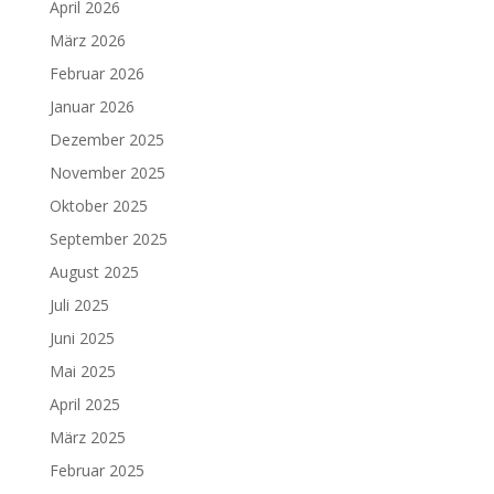
April 2026
März 2026
Februar 2026
Januar 2026
Dezember 2025
November 2025
Oktober 2025
September 2025
August 2025
Juli 2025
Juni 2025
Mai 2025
April 2025
März 2025
Februar 2025