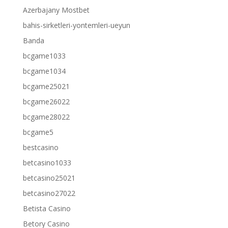
Azerbajany Mostbet
bahis-sirketleri-yontemleri-ueyun
Banda
bcgame1033
bcgame1034
bcgame25021
bcgame26022
bcgame28022
bcgame5
bestcasino
betcasino1033
betcasino25021
betcasino27022
Betista Casino
Betory Casino