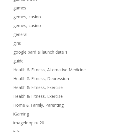
games
gemes, casino
gemes, casino
general
giris
google bard ai launch date 1
guide
Health & Fitness, Alternative Medicine
Health & Fitness, Depression
Health & Fitness, Exercise
Health & Fitness, Exercise
Home & Family, Parenting
iGaming
imageloop.ru 20
info