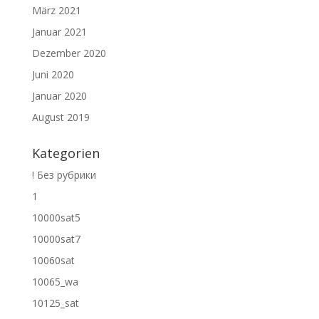
März 2021
Januar 2021
Dezember 2020
Juni 2020
Januar 2020
August 2019
Kategorien
! Без рубрики
1
10000sat5
10000sat7
10060sat
10065_wa
10125_sat