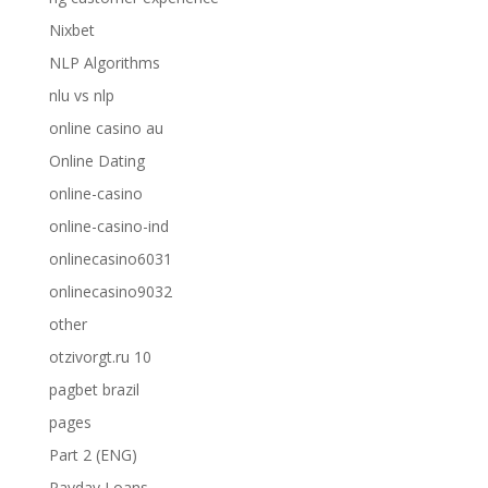
Nixbet
NLP Algorithms
nlu vs nlp
online casino au
Online Dating
online-casino
online-casino-ind
onlinecasino6031
onlinecasino9032
other
otzivorgt.ru 10
pagbet brazil
pages
Part 2 (ENG)
Payday Loans