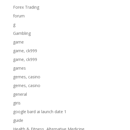
Forex Trading
forum
g
Gambling
game
game, ck999
game, ck999
games
gemes, casino
gemes, casino
general
giris
google bard ai launch date 1
guide
Health & Fitness, Alternative Medicine