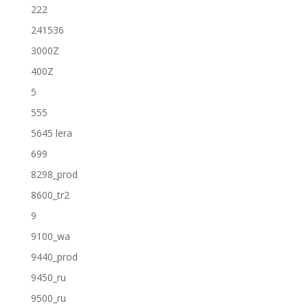
222
241536
3000Z
400Z
5
555
5645 lera
699
8298_prod
8600_tr2
9
9100_wa
9440_prod
9450_ru
9500_ru