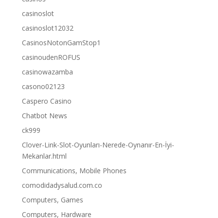
casinoslot
casinoslot12032
CasinosNotonGamStop1
casinoudenROFUS
casinowazamba
casono02123
Caspero Casino
Chatbot News
ck999
Clover-Link-Slot-Oyunları-Nerede-Oynanır-En-İyi-
Mekanlar.html
Communications, Mobile Phones
comodidadysalud.com.co
Computers, Games
Computers, Hardware