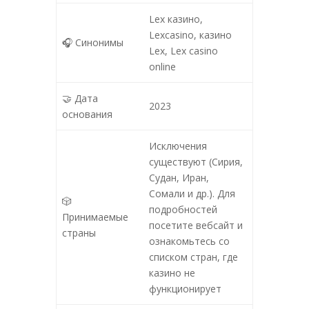
Lex казино,
Lexcasino, казино
🎧 Синонимы
Lex, Lex casino
online
🤝 Дата
2023
основания
Исключения
существуют (Сирия,
Судан, Иран,
Сомали и др.). Для
🎲
подробностей
Принимаемые
посетите вебсайт и
страны
ознакомьтесь со
списком стран, где
казино не
функционирует