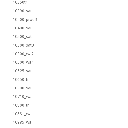
10350tr
10390_sat
10400_prod3
10400_sat
10500_sat
10500_sat3
10500_wa2
10500_wa4
10525_sat
10650_tr
10700_sat
10710_wa
10800_tr
10831_wa
10985_wa