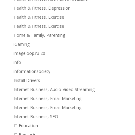
Health & Fitness, Depression
Health & Fitness, Exercise
Health & Fitness, Exercise
Home & Family, Parenting
iGaming
imageloop.ru 20
info
informationsociety
Install Drivers
Internet Business, Audio-Video Streaming
Internet Business, Email Marketing
Internet Business, Email Marketing
Internet Business, SEO
IT Education
IT Вакансії