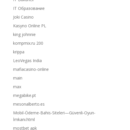
IT Образование
Joki Casino
Kasyno Online PL
king johnnie
kompmix.ru 200
krippa
LeoVegas India
mafiacasino-online
main
max
megabike.pt
mesonalberto.es
Mobil-Ödeme-Bahis-Siteleri—Güvenli-Oyun-
İmkanı.html
mostbet apk