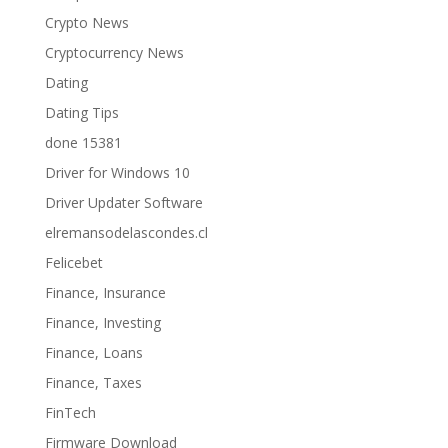
Crypto News
Cryptocurrency News
Dating
Dating Tips
done 15381
Driver for Windows 10
Driver Updater Software
elremansodelascondes.cl
Felicebet
Finance, Insurance
Finance, Investing
Finance, Loans
Finance, Taxes
FinTech
Firmware Download