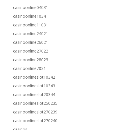
casinoonline04031
casinoonline1034
casinoonline11031
casinoonline24021
casinoonline26021
casinoonline27022
casinoonline28023
casinoonline7031
casinoonlineslot10342
casinoonlineslot10343
casinoonlineslot20344
casinoonlineslot250235
casinoonlineslot270239
casinoonlineslot270240
casinos