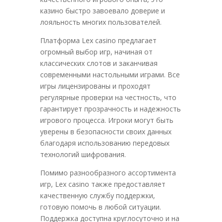
казино быстро завоевало доверие и
лояльность многих пользователей.
Платформа Lex casino предлагает
огромный выбор игр, начиная от
классических слотов и заканчивая
современными настольными играми. Все
игры лицензированы и проходят
регулярные проверки на честность, что
гарантирует прозрачность и надежность
игрового процесса. Игроки могут быть
уверены в безопасности своих данных
благодаря использованию передовых
технологий шифрования.
Помимо разнообразного ассортимента
игр, Lex casino также предоставляет
качественную службу поддержки,
готовую помочь в любой ситуации.
Поддержка доступна круглосуточно и на