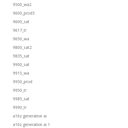
9500_wa2
9600_prod3
9600_sat
9617_tr
9650_wa
9800_sat2
9835_sat
9900_sat
9915_wa
9950_prod
9950_tr
9985_sat
9990_tr
a16z generative ai
a16z generative ai 1