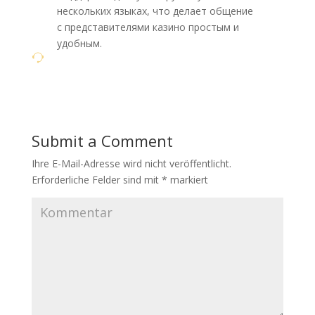
нескольких языках, что делает общение
с представителями казино простым и
удобным.
Submit a Comment
Ihre E-Mail-Adresse wird nicht veröffentlicht.
Erforderliche Felder sind mit
*
markiert