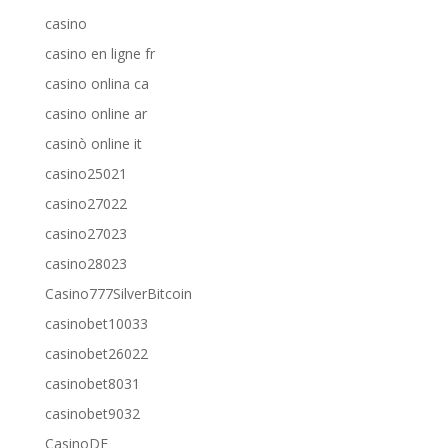
casino
casino en ligne fr
casino onlina ca
casino online ar
casinò online it
casino25021
casino27022
casino27023
casino28023
Casino777SilverBitcoin
casinobet10033
casinobet26022
casinobet8031
casinobet9032
CasinoDE