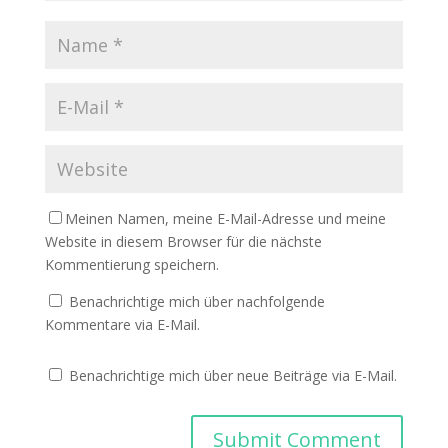
Meinen Namen, meine E-Mail-Adresse und meine
Website in diesem Browser für die nächste
Kommentierung speichern.
Benachrichtige mich über nachfolgende
Kommentare via E-Mail.
Benachrichtige mich über neue Beiträge via E-Mail.