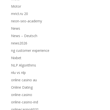
Motor
mrict.ru 20
neon-seo-academy
News
News – Deutsch
news2026
ng customer experience
Nixbet
NLP Algorithms
nlu vs nlp
online casino au
Online Dating
online-casino
online-casino-ind
onlinecasino6031