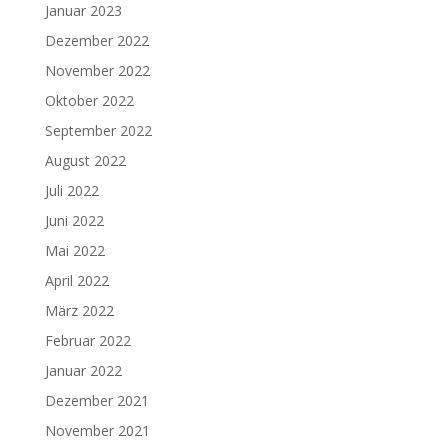
Januar 2023
Dezember 2022
November 2022
Oktober 2022
September 2022
August 2022
Juli 2022
Juni 2022
Mai 2022
April 2022
März 2022
Februar 2022
Januar 2022
Dezember 2021
November 2021