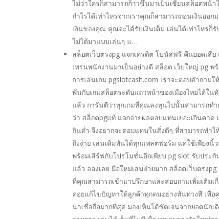
ไม่ว่าใครก็สามารถก้าวขึ้นมาเป็นเซียนสล็อตหน้า
กำไรได้เท่าไหร่จากเราคุณก็สามารถถอนเงินออกมาไ
เงินของคุณ คุณจะได้รับเงินเต็ม เล่นได้เท่าไหร่
ไม่ได้มาแบบเล่นๆ แ…
สล็อตเว็บตรงpg แจกเครดิต โบนัสฟรี คืนยอดเสีย 
เทรนพนักงานมาเป็นอย่างดี สล็อต เว็บใหญ่ pg พร้
การเล่นเกม pgslotcash.com เราจะตอบคำถามให้ไวที
พันกับเกมสล็อตระดับแถวหน้าของเมืองไทยได้ในทัน
แล้ว การันตีว่าทุกเกมที่คุณลงทุนไปนั้นสามารถทำกำไ
ว่า สล็อตpgแท้ แจกจ่ายผลตอบแทนเยอะเกินคาด และ
กินค่ำ จึงอยากจะตอบแทนในสิ่งดีๆ ที่สามารถทำให้ผู
ถึงง่าย เล่นเดิมพันได้ทุกแพลตฟอร์ม แค่ใช้เพียงนิ
พร้อมเสิร์ฟกับโปรโมชั่นอีกเพียบ pg slot รับประก
แล้ว ลองเลย มือใหม่เล่นง่ายมาก สล็อตเว็บตรงp
ที่คุณสามารถเข้ามาปรึกษาและสอบถามเพิ่มเติมเกี่ย
คอยแก้ไขปัญหาให้ลูกค้าทุกคนอย่างทันท่วงที เพ
น่าเชื่อถือมากที่สุด มองเห็นได้ชัดเจนจากยอดนักเ