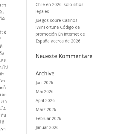
Chile en 2026: sólo sitios
บเรา
legales
ล่น
ได้
Juegos sobre Casinos
iWinFortune Código de
วิธี
promoción En internet de
ี
España acerca de 2026
ี่
วัง
Neueste Kommentare
เล่น
พันไป
Archive
ข้า
มัคร
Juni 2026
อยก็
Mai 2026
กเลย
April 2026
บเรา
นไม่
März 2026
ะกัน
Februar 2026
ได้
Januar 2026
งเรา