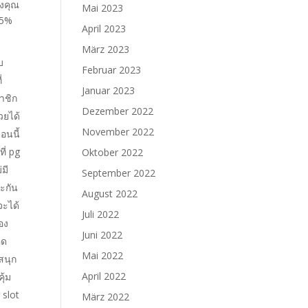
องคุณ
Mai 2023
 5%
April 2023
März 2023
บ
Februar 2023
่
Januar 2023
าชิก
Dezember 2022
วยได้
November 2022
อนนี้
ี่ pg
Oktober 2022
มี
September 2022
ระกัน
August 2022
จะได้
Juli 2022
ของ
Juni 2022
ิด
Mai 2022
สนุก
April 2022
ุ้ม
 slot
März 2022