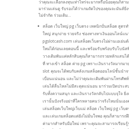
ว่าคุณจะเลือกลงทุนเท่าไหร่จะมากหรือน้อยคุณก็สา
มาร่วมเล่นดู รับรองได้ว่าเกมถัดไปของคุณจะมันส์ยิ
ไม่จำกัด ร่วมเดิม…
สล็อต เว็บใหญ่ pg เว็บตรง เทคนิกปั่นสล็อต สูตรท
ใหญ่ สนุกง่าย รวยจริง ช่องทางหาเงินออนไลน์แนวให
pgslotcash.com เล่นสล็อตเว็บตรงไม่ผ่านเอเย่นต์
ใหม่ได้ก่อนเลยตอนนี้ และพร้อมรับพร้อบรับโบนัสพ
วางเดิมพันแค่หลักสิบคุณก็สามารถรวยหลักแสนได้
ที่ ทางเข้า สล็อต ค่าย pg เพราะเงินรางวัลมากมาย
slot คุณจะได้พบกับคลังเกมสล็อตออนไลน์ชั้นนำจาก
เบื่อนแน่นอน และไม่ว่าคุณจะเดิมพันผ่านโทรศัพท์มื
เล่นได้ลื่นไหลไม่มีสะดุดแน่นอน มาร่วมเปิดประส
รับทั้งความสนุก และเงินรางวัลกลับไปแบบจุใจ ยิ่งเ
เรานั้นปังจริงอย่าที่ใครหลายคนว่าจริงไหมนั่นเองค่
เล่นสล็อตเว็บใหญ่เว็บแม่ สล็อต เว็บใหญ่ pg เว็บต
และเล่นเกมสล็อตแต่ยังไม่มั่นใจพอ คุณก็สามารถฝึก
ค่ามากสำหรับมือใหม่ เพราะคุณจะสามารถเรียนรู้รูป