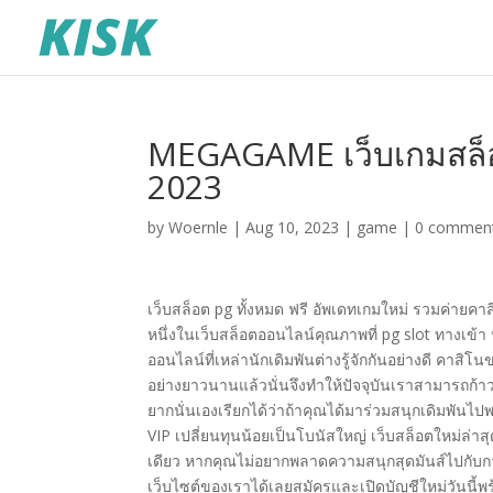
MEGAGAME เว็บเกมสล็อ
2023
by
Woernle
|
Aug 10, 2023
|
game
|
0 commen
เว็บสล็อต pg ทั้งหมด ฟรี อัพเดทเกมใหม่ รวมค่ายคาสิ
หนึ่งในเว็บสล็อตออนไลน์คุณภาพที่ pg slot ทางเข้า
ออนไลน์ที่เหล่านักเดิมพันต่างรู้จักกันอย่างดี คาสิโ
อย่างยาวนานแล้วนั่นจึงทำให้ปัจจุบันเราสามารถก้าวข
ยากนั่นเองเรียกได้ว่าถ้าคุณได้มาร่วมสนุกเดิมพันไ
VIP เปลี่ยนทุนน้อยเป็นโบนัสใหญ่ เว็บสล็อตใหม่ล่า
เดียว หากคุณไม่อยากพลาดความสนุกสุดมันส์ไปกับก
เว็บไซต์ของเราได้เลยสมัครและเปิดบัญชีใหม่วันนี้