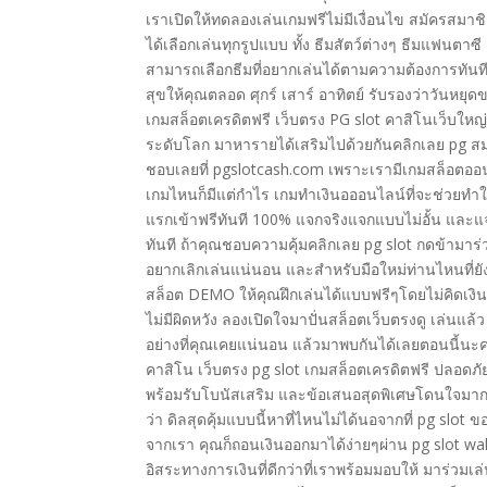
เราเปิดให้ทดลองเล่นเกมฟรีไม่มีเงื่อนไข สมัครสมาชิก p
ได้เลือกเล่นทุกรูปแบบ ทั้ง ธีมสัตว์ต่างๆ ธีมแฟนตาซ
สามารถเลือกธีมที่อยากเล่นได้ตามความต้องการทันท
สุขให้คุณตลอด ศุกร์ เสาร์ อาทิตย์ รับรองว่าวันหยุดข
เกมสล็อตเครดิตฟรี เว็บตรง PG slot คาสิโนเว็บใหญ่
ระดับโลก มาหารายได้เสริมไปด้วยกันคลิกเลย pg สมาช
ชอบเลยที่ pgslotcash.com เพราะเรามีเกมสล็อตออนไล
เกมไหนก็มีแต่กำไร เกมทำเงินอออนไลน์ที่จะช่วยทำให
แรกเข้าฟรีทันที 100% แจกจริงแจกแบบไม่อั้น และแ
ทันที ถ้าคุณชอบความคุ้มคลิกเลย pg slot กดข้ามาร่ว
อยากเลิกเล่นแน่นอน และสำหรับมือใหม่ท่านไหนที่ยัง
สล็อต DEMO ให้คุณฝึกเล่นได้แบบฟรีๆโดยไม่คิดเงิน อ
ไม่มีผิดหวัง ลองเปิดใจมาปั่นสล็อตเว็บตรงดู เล่นแล้
อย่างที่คุณเคยแน่นอน แล้วมาพบกันได้เลยตอนนี้นะ
คาสิโน เว็บตรง pg slot เกมสล็อตเครดิตฟรี ปลอดภัยก
พร้อมรับโบนัสเสริม และข้อเสนอสุดพิเศษโดนใจมา
ว่า ดิลสุดคุ้มแบบนี้หาที่ไหนไม่ได้นอจากที่ pg slot 
จากเรา คุณก็ถอนเงินออกมาได้ง่ายๆผ่าน pg slot wa
อิสระทางการเงินที่ดีกว่าที่เราพร้อมมอบให้ มาร่วมเ