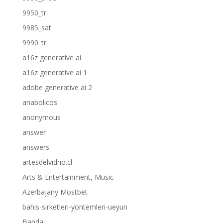
9950_tr
9985_sat
9990_tr
a16z generative ai
a16z generative ai 1
adobe generative ai 2
anabolicos
anonymous
answer
answers
artesdelvidrio.cl
Arts & Entertainment, Music
Azerbajany Mostbet
bahis-sirketleri-yontemleri-ueyun
Banda