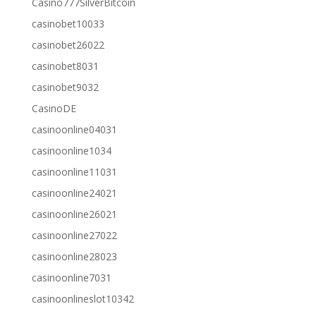
Casino777SilverBitcoin
casinobet10033
casinobet26022
casinobet8031
casinobet9032
CasinoDE
casinoonline04031
casinoonline1034
casinoonline11031
casinoonline24021
casinoonline26021
casinoonline27022
casinoonline28023
casinoonline7031
casinoonlineslot10342