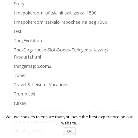
Story
t.mepokerdom_ofitsialnii_sait_zerkal 1500
t.mepokerdom_zerkalo_rabochee_na_seg 1500
test
The_Evolution
The-Dog-House-Slot-Bonus-Türkiyede-Kazanç-
Fırsatı(1).html
thingamajob.com2
Toper
Travel & Leisure, Vacations
Trump coin
turkey
Türkiyede-Sweet-Bonanza-En-Güvenilir-Site-Keşfi.html
We use cookies to ensure that you have the best experience on our
tyumen-kaiyi.ru 1000
website.
Uncategorized
Ok