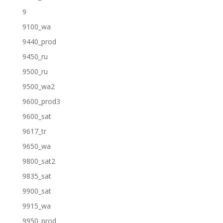
9
9100_wa
9440_prod
9450_ru
9500_ru
9500_wa2
9600_prod3
9600_sat
9617_tr
9650_wa
9800_sat2
9835_sat
9900_sat
9915_wa
9950_prod