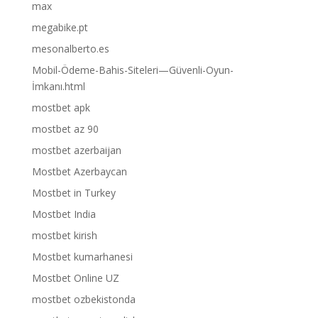
max
megabike.pt
mesonalberto.es
Mobil-Ödeme-Bahis-Siteleri—Güvenli-Oyun-
İmkanı.html
mostbet apk
mostbet az 90
mostbet azerbaijan
Mostbet Azerbaycan
Mostbet in Turkey
Mostbet India
mostbet kirish
Mostbet kumarhanesi
Mostbet Online UZ
mostbet ozbekistonda