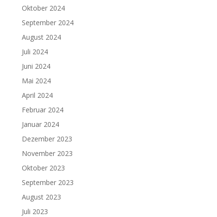
Oktober 2024
September 2024
August 2024
Juli 2024
Juni 2024
Mai 2024
April 2024
Februar 2024
Januar 2024
Dezember 2023
November 2023
Oktober 2023
September 2023
August 2023
Juli 2023