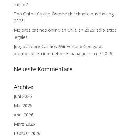
mejor?
Top Online Casino Österreich schnelle Auszahlung
2026!
Mejores casinos online en Chile en 2026: sólo sitios
legales
Juegos sobre Casinos iWinFortune Código de
promoción En internet de España acerca de 2026
Neueste Kommentare
Archive
Juni 2026
Mai 2026
April 2026
März 2026
Februar 2026