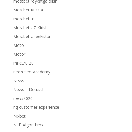
mostbet royxatga olish
Mostbet Russia
mostbet tr
Mostbet UZ Kirish
Mostbet Uzbekistan
Moto
Motor
mrict.ru 20
neon-seo-academy
News
News – Deutsch
news2026
ng customer experience
Nixbet
NLP Algorithms