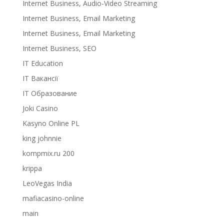
Internet Business, Audio-Video Streaming
Internet Business, Email Marketing
Internet Business, Email Marketing
Internet Business, SEO
IT Education
IT Вакансії
IT Образование
Joki Casino
Kasyno Online PL
king johnnie
kompmix.ru 200
krippa
LeoVegas India
mafiacasino-online
main