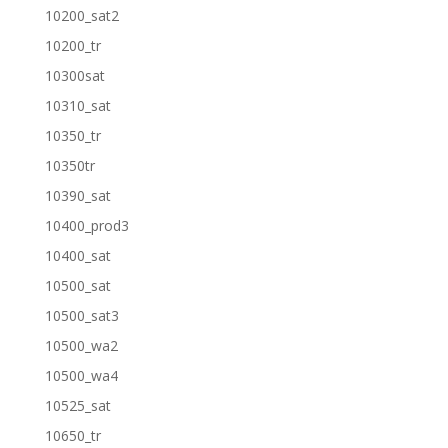
10200_sat2
10200_tr
10300sat
10310_sat
10350_tr
10350tr
10390_sat
10400_prod3
10400_sat
10500_sat
10500_sat3
10500_wa2
10500_wa4
10525_sat
10650_tr