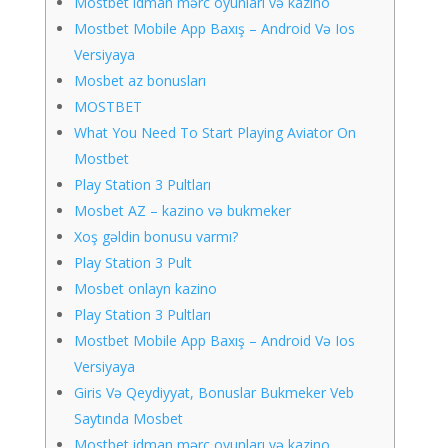
Mostbet idman mərc oyunları və kazino
Mostbet Mobile App Baxış – Android Və Ios
Versiyaya
Mosbet az bonusları
MOSTBET
What You Need To Start Playing Aviator On
Mostbet
Play Station 3 Pultları
Mosbet AZ – kazino və bukmeker
Xoş gəldin bonusu varmı?
Play Station 3 Pult
Mosbet onlayn kazino
Play Station 3 Pultları
Mostbet Mobile App Baxış – Android Və Ios
Versiyaya
Giris Və Qeydiyyat, Bonuslar Bukmeker Veb
Saytında Mosbet
Mostbet idman mərc oyunları və kazino