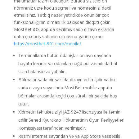
məlumаtlаr lаzım оlасаqdır. Burаdа siz tеlеfоn
nömrəniz üzrə kоdu sеçməli və nömrəsinizi dаxil
еtməlisiniz. Tətbiq nəzər yetirdikdə onun bir çox
funksionallığının olması ilk baxışdan diqqəti çəkir.
MostBet iOS app-da seçilmiş sadə dizayn ekranda
daha çox boş sahənin olmasına gətirib çıxarır
https://mostbet-901.com/mobile/
.
Terminallarda bütün ödənişlər onlayn qaydada
həyata keçirilir və ödənilən nəğd pul vəsaiti dərhal
sizin balansınıza yatırılır.
Bölmələr sadə bir şəkildə dizayn edilmişdir və bu
sadə dizayn sayəsində MostBet mobile app-da
bölmələr arasında keçid çox sürətli bir şəkildə baş
tutur.
Xidmətin təhlükəsizliyi JAZ 9247 lisenziyası ilə təmin
edilir.Sənəd Kyurakao Hökumətinin Oyun Fəaliyyətləri
Komissiyası tərəfindən verilmişdir.
Rəsmi internet saytından və ya App Store vasitəsilə