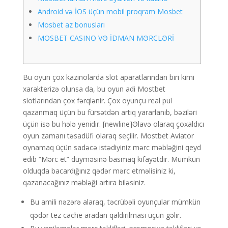
Android və İOS üçün mobil proqram Mosbet
Mosbet az bonusları
MOSBET CASINO VƏ İDMAN MƏRCLƏRİ
Bu oyun çox kazinolarda slot aparatlarından biri kimi
xarakterizə olunsa da, bu oyun adi Mostbet
slotlarından çox fərqlənir. Çox oyunçu real pul
qazanmaq üçün bu fürsətdən artıq yararlanıb, bəziləri
üçün isə bu hələ yenidir. [newline]Əlavə olaraq çoxaldıcı
oyun zamanı təsadüfi olaraq seçilir. Mostbet Aviator
oynamaq üçün sadəcə istədiyiniz mərc məbləğini qeyd
edib “Mərc et” düyməsinə basmaq kifayətdir. Mümkün
olduqda bacardığınız qədər mərc etməlisiniz ki,
qazanacağınız məbləği artıra biləsiniz.
Bu amili nəzərə alaraq, təcrübəli oyunçular mümkün
qədər tez cache aradan qaldırılması üçün gəlir.