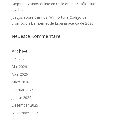
Mejores casinos online en Chile en 2026: sólo sitios
legales
Juegos sobre Casinos iWinFortune Código de
promoción En internet de España acerca de 2026
Neueste Kommentare
Archive
Juni 2026
Mai 2026
April 2026
März 2026
Februar 2026
Januar 2026
Dezember 2025
November 2025