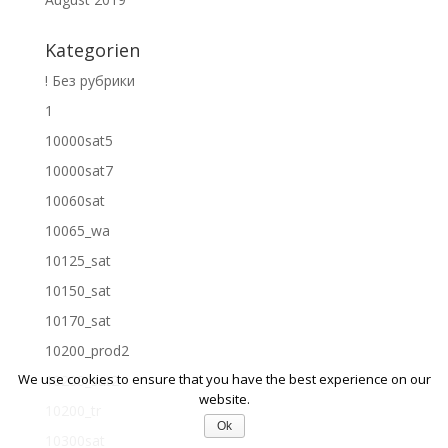
Kategorien
! Без рубрики
1
10000sat5
10000sat7
10060sat
10065_wa
10125_sat
10150_sat
10170_sat
10200_prod2
We use cookies to ensure that you have the best experience on our
10200_sat2
website.
10200_tr
Ok
10300sat