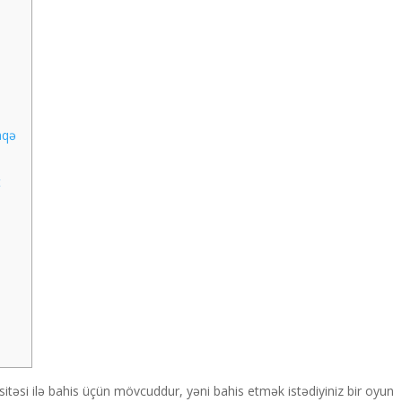
aqə
t
itəsi ilə bahis üçün mövcuddur, yəni bahis etmək istədiyiniz bir oyun