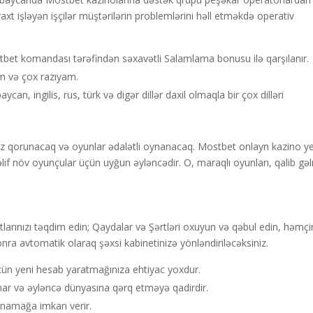
 vaxt işləyən işçilər müştərilərin problemlərini həll etməkdə operativ
tbet komandası tərəfindən səxavətli Salamlama bonusu ilə qarşılanır.
m və çox razıyam.
n, ingilis, rus, türk və digər dillər daxil olmaqla bir çox dilləri
ız qorunacaq və oyunlar ədalətli oynanacaq. Mostbet onlayn kazino y
if növ oyunçular üçün uyğun əyləncədir. O, maraqlı oyunları, qalib g
larınızı təqdim edin; Qaydalar və Şərtləri oxuyun və qəbul edin, həmçi
nra avtomatik olaraq şəxsi kabinetinizə yönləndiriləcəksiniz.
ün yeni hesab yaratmağınıza ehtiyac yoxdur.
umar və əyləncə dünyasına qərq etməyə qadirdir.
ynamağa imkan verir.