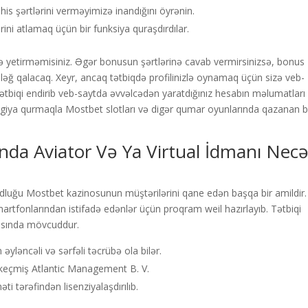
his şərtlərini verməyimizə inandığını öyrənin.
rini atlamaq üçün bir funksiya quraşdırdılar.
ə yetirməmisiniz. Əgər bonusun şərtlərinə cavab vermirsinizsə, bonus
bləğ qalacaq. Xeyr, ancaq tətbiqdə profilinizlə oynamaq üçün sizə veb-
ətbiqi endirib veb-saytda əvvəlcədən yaratdığınız hesabın məlumatları 
ategiya qurmaqla Mostbet slotları və digər qumar oyunlarında qazanan b
da Aviator Və Ya Virtual İdmanı Nec
dluğu Mostbet kazinosunun müştərilərini qane edən başqa bir amildir
tfonlarından istifadə edənlər üçün proqram weil hazırlayıb. Tətbiqi
asında mövcuddur.
 əyləncəli və sərfəli təcrübə ola bilər.
eçmiş Atlantic Management B. V.
i tərəfindən lisenziyalaşdırılıb.