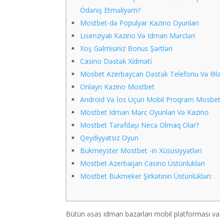
Ödəniş Etməliyəm?
Mostbet-də Populyar Kazino Oyunları
Lisenziyalı Kazino Və Idman Mərcləri
Xoş Gəlmisiniz Bonus Şərtləri
Casino Dəstək Xi̇dməti̇
Mosbet Azerbaycan Dəstək Telefonu Və Əl
Onlayn Kazino Mostbet
Android Və İos Üçün Mobil Proqram Mosbe
Mostbet Idman Mərc Oyunları Və Kazino
Mostbet Tərəfdaşı Necə Olmaq Olar?
Qeydiyyatsız Oyun
Bukmeyster Mostbet -in Xüsusiyyətləri
Mostbet Azerbaijan Casino Üstünlükləri
Mostbet Bukmeker Şirkətinin Üstünlükləri:
Bütün əsas idman bazarları mobil platforması vas