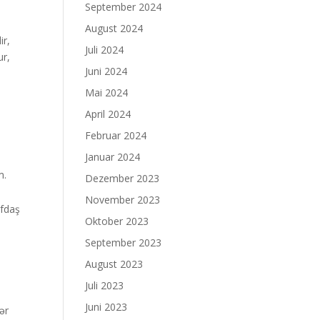
September 2024
August 2024
ir,
Juli 2024
ur,
Juni 2024
Mai 2024
April 2024
Februar 2024
Januar 2024
m.
Dezember 2023
November 2023
əfdaş
Oktober 2023
September 2023
August 2023
Juli 2023
Juni 2023
ər