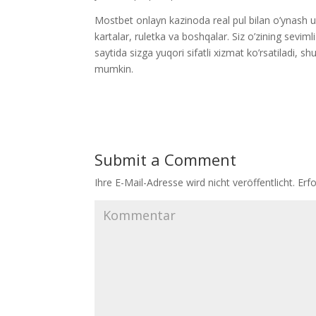
Mostbet onlayn kazinoda real pul bilan o’ynash uch
kartalar, ruletka va boshqalar. Siz o’zining sevim
saytida sizga yuqori sifatli xizmat ko’rsatiladi, s
mumkin.
Submit a Comment
Ihre E-Mail-Adresse wird nicht veröffentlicht.
Erfo