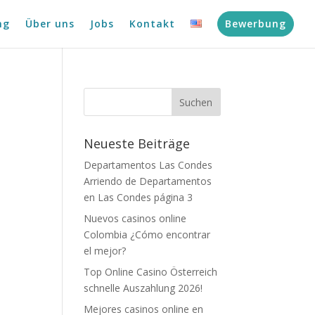
ng
Über uns
Jobs
Kontakt
Bewerbung
Neueste Beiträge
Departamentos Las Condes
Arriendo de Departamentos
a
en Las Condes página 3
Nuevos casinos online
Colombia ¿Cómo encontrar
el mejor?
Top Online Casino Österreich
schnelle Auszahlung 2026!
Mejores casinos online en