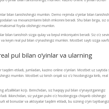
lar bilan tanishishingiz mumkin. Demo rejimda o‘yinlar bilan tanishis
qoidalari va mexanizmlarini bilish imkonini beradi. Shu bilan birga, siz o
an maksimal foyda olishingiz mumkin.
r bilan tanishish sizga qulay va bepul imkoniyatni beradi. Siz o‘z sevi
giz va keyin real pul bilan o‘ynashingiz mumkin. Mostbet sayti sizga xavf
al pul bilan o‘yinlar va ularning
taqdim etiladi, jumladan, kazino online o’yinlari. Mostbet uz saytida 
pishingiz mumkin. Mostbet uz kirish orqali siz o’z hisobingizga kirib, real
 afzalliklari ko’p. Birinchidan, siz haqiqiy pul bilan o’ynayotganingiz
’ladi. Ikkinchidan, siz yutgan pulni o’z hisobingizga chiqarib olishingiz
i xil bonuslar va aktsiyalar taqdim etiladi, bu sizning o’yin tajribangiz