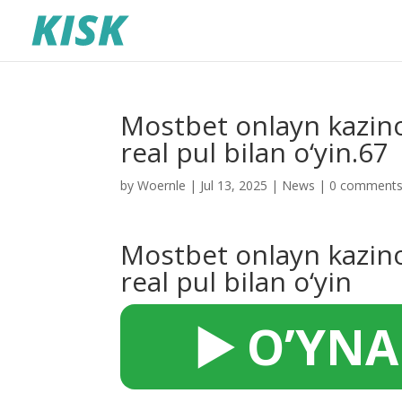
Mostbet onlayn kazin
real pul bilan o‘yin.67
by
Woernle
|
Jul 13, 2025
|
News
|
0 comment
Mostbet onlayn kazin
real pul bilan o‘yin
▶️ O’YN