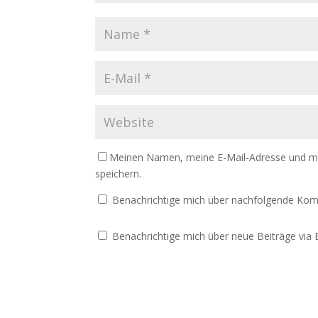
Meinen Namen, meine E-Mail-Adresse und me
speichern.
Benachrichtige mich über nachfolgende Kom
Benachrichtige mich über neue Beiträge via E