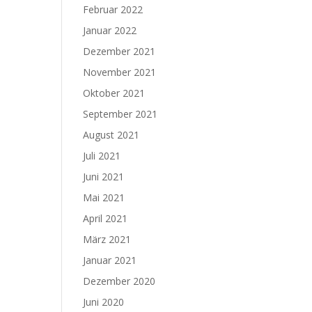
Februar 2022
Januar 2022
Dezember 2021
November 2021
Oktober 2021
September 2021
August 2021
Juli 2021
Juni 2021
Mai 2021
April 2021
März 2021
Januar 2021
Dezember 2020
Juni 2020