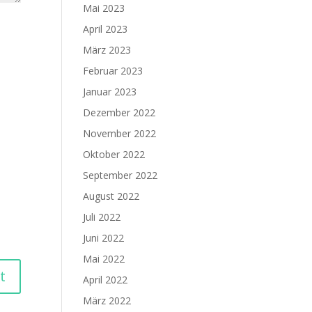
Mai 2023
April 2023
März 2023
Februar 2023
Januar 2023
Dezember 2022
November 2022
Oktober 2022
September 2022
August 2022
Juli 2022
Juni 2022
Mai 2022
April 2022
März 2022