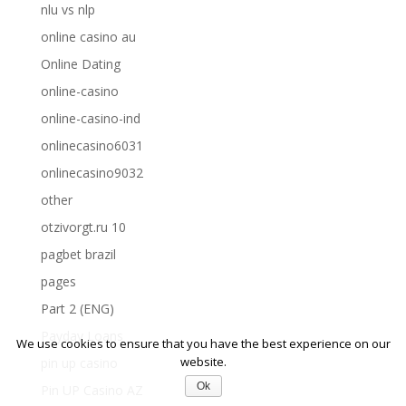
nlu vs nlp
online casino au
Online Dating
online-casino
online-casino-ind
onlinecasino6031
onlinecasino9032
other
otzivorgt.ru 10
pagbet brazil
pages
Part 2 (ENG)
Payday Loans
We use cookies to ensure that you have the best experience on our
website.
pin up casino
Ok
Pin UP Casino AZ