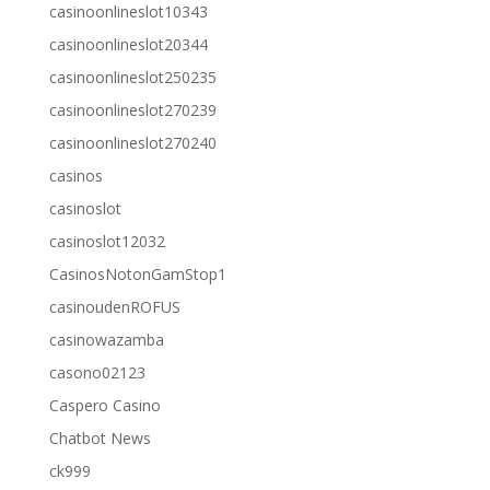
casinoonlineslot10343
casinoonlineslot20344
casinoonlineslot250235
casinoonlineslot270239
casinoonlineslot270240
casinos
casinoslot
casinoslot12032
CasinosNotonGamStop1
casinoudenROFUS
casinowazamba
casono02123
Caspero Casino
Chatbot News
ck999