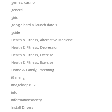
gemes, casino
general
giris
google bard ai launch date 1
guide
Health & Fitness, Alternative Medicine
Health & Fitness, Depression
Health & Fitness, Exercise
Health & Fitness, Exercise
Home & Family, Parenting
iGaming
imageloop.ru 20
info
informationsociety
Install Drivers