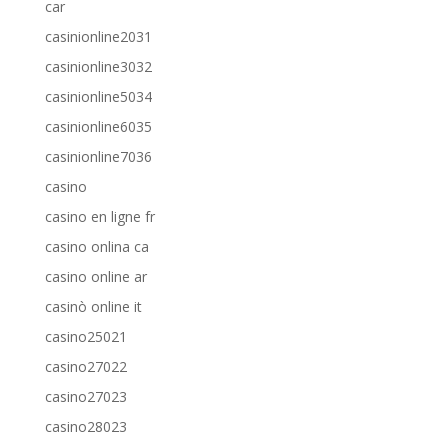
car
casinionline2031
casinionline3032
casinionline5034
casinionline6035
casinionline7036
casino
casino en ligne fr
casino onlina ca
casino online ar
casinò online it
casino25021
casino27022
casino27023
casino28023