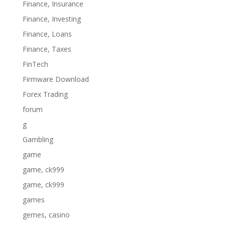
Finance, Insurance
Finance, Investing
Finance, Loans
Finance, Taxes
FinTech
Firmware Download
Forex Trading
forum
g
Gambling
game
game, ck999
game, ck999
games
gemes, casino