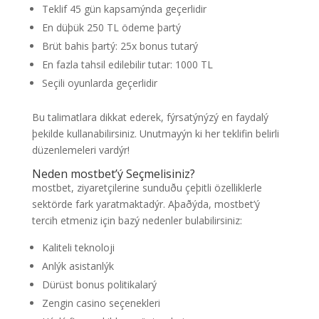
Teklif 45 gün kapsamýnda geçerlidir
En düþük 250 TL ödeme þartý
Brüt bahis þartý: 25x bonus tutarý
En fazla tahsil edilebilir tutar: 1000 TL
Seçili oyunlarda geçerlidir
Bu talimatlara dikkat ederek, fýrsatýnýzý en faydalý
þekilde kullanabilirsiniz. Unutmayýn ki her teklifin belirli
düzenlemeleri vardýr!
Neden mostbet’ý Seçmelisiniz?
mostbet, ziyaretçilerine sunduðu çeþitli özelliklerle
sektörde fark yaratmaktadýr. Aþaðýda, mostbet’ý
tercih etmeniz için bazý nedenler bulabilirsiniz:
Kaliteli teknoloji
Anlýk asistanlýk
Dürüst bonus politikalarý
Zengin casino seçenekleri