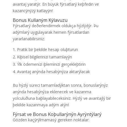
avantaj yaratýr. En büyük fýrsatlarý keþfedin ve
kazancýnýzý katlayýn!
Bonus Kullaným Kýlavuzu
Fýrsatlarý deðerlendirmek oldukça hýzlýdýr. Þu
adýmlarý uygulayarak hemen fýrsatlardan
yararlanabilirsiniz:
Pratik bir þekilde hesap oluþturun
Kiþisel bilgilerinizi tamamlayýn
Ýlk ödemenizi iþleminizi gerçekleþtirin
Avantaj anýnda hesabýnýza aktarýlacak
Bu hýzlý süreci tamamladýktan sonra, bonuslarýnýz
anýnda hesabýnýza eklenecek ve kazanma
yolculuðuna baþlayabileceksiniz. Hýzlý ve avantajlý bir
þekilde kazanmaya adým atýn!
Fýrsat ve Bonus Koþullarýnýn Ayrýntýlarý
Gözden kaçýrýlmamasý gereken noktalar: