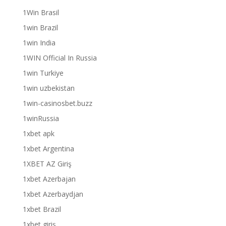
1Win Brasil
1win Brazil
1win India
1WIN Official In Russia
1win Turkiye
1win uzbekistan
1win-casinosbet.buzz
1winRussia
1xbet apk
1xbet Argentina
1XBET AZ Giriş
1xbet Azerbajan
1xbet Azerbaydjan
1xbet Brazil
1xbet giriş