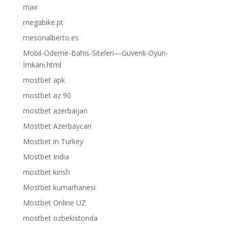
max
megabike.pt
mesonalberto.es
Mobil-Ödeme-Bahis-Siteleri—Güvenli-Oyun-
İmkanı.html
mostbet apk
mostbet az 90
mostbet azerbaijan
Mostbet Azerbaycan
Mostbet in Turkey
Mostbet India
mostbet kirish
Mostbet kumarhanesi
Mostbet Online UZ
mostbet ozbekistonda