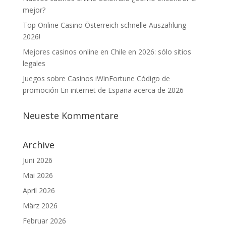
mejor?
Top Online Casino Österreich schnelle Auszahlung
2026!
Mejores casinos online en Chile en 2026: sólo sitios
legales
Juegos sobre Casinos iWinFortune Código de
promoción En internet de España acerca de 2026
Neueste Kommentare
Archive
Juni 2026
Mai 2026
April 2026
März 2026
Februar 2026