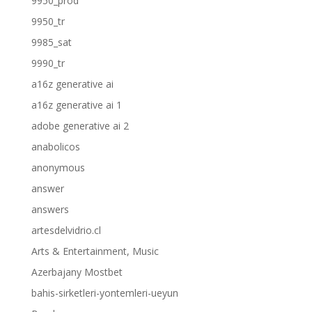
9950_prod
9950_tr
9985_sat
9990_tr
a16z generative ai
a16z generative ai 1
adobe generative ai 2
anabolicos
anonymous
answer
answers
artesdelvidrio.cl
Arts & Entertainment, Music
Azerbajany Mostbet
bahis-sirketleri-yontemleri-ueyun