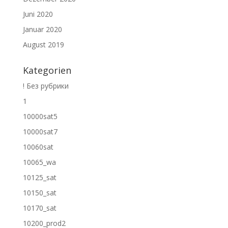
Juni 2020
Januar 2020
August 2019
Kategorien
! Без рубрики
1
10000sat5
10000sat7
10060sat
10065_wa
10125_sat
10150_sat
10170_sat
10200_prod2