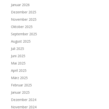
Januar 2026
Dezember 2025
November 2025
Oktober 2025
September 2025
August 2025
Juli 2025
Juni 2025
Mai 2025
April 2025
März 2025
Februar 2025
Januar 2025
Dezember 2024
November 2024