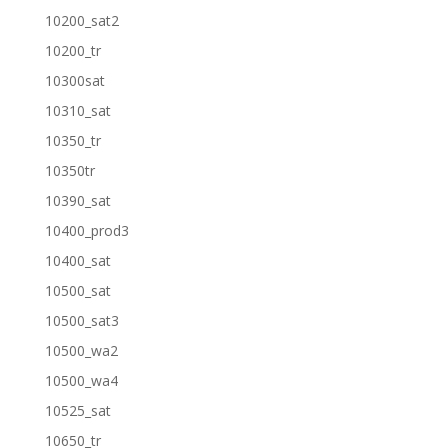
10200_sat2
10200_tr
10300sat
10310_sat
10350_tr
10350tr
10390_sat
10400_prod3
10400_sat
10500_sat
10500_sat3
10500_wa2
10500_wa4
10525_sat
10650_tr