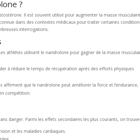
olone ?
stostérone. Il est souvent utilisé pour augmenter la masse musculaire
reconnue dans des contextes médicaux pour traiter certaines condition
mbreuses interrogations.
s
es athlètes utilisent le nandrolone pour gagner de la masse musculai
ider à réduire le temps de récupération après des efforts physiques
s affirment que le nandrolone peut améliorer la force et l’endurance,
en compétition.
sans danger. Parmi les effets secondaires les plus courants, on trouve
nsion et les maladies cardiaques.
ilité.