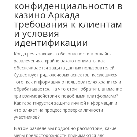
конфиденциальности в
казино Аркада
требования к клиентам
и условия
идентификации
Когда речь заходит о безопасности в онлайн-
развлечениях, крайне важно понимать, как
обеспечивается защита данных пользователей.
Существует ряд ключевых аспектов, касающихся
того, как информация о пользователях хранится и
обрабатывается. На что стоит обратить внимание
при взаимодействии с подобными платформами?
Как гарантируется защита личной информации и
что влияет на процесс проверки личности
участников?
В этом разделе мы подробно рассмотрим, какие
меры предосторожности принимаются для