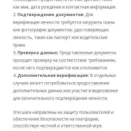
как имя, дата рождения и контактная информация.
Подтверждение документов:
Для
верификации личности требуется загрузить сканы
или фотографии документов, удостоверяющих
личность, таких как паспорт или водительские
права.
Проверка данных:
Представленные документы
проходят проверку на соответствие требованиям,
после чего подтверждаются или отклоняются.
Дополнительная верификация:
В отдельных
случаях может потребоваться предоставление
дополнительных данных или участие в видеозвонке
для окончательного подтверждения личности.
Эти шаги направлены на защиту пользователей и
обеспечение безопасности на платформе,
способствуя честной и ответственной игре.