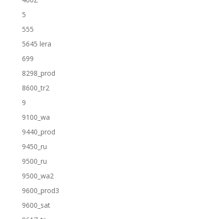
5
555
5645 lera
699
8298_prod
8600_tr2
9
9100_wa
9440_prod
9450_ru
9500_ru
9500_wa2
9600_prod3
9600_sat