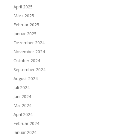
April 2025
März 2025
Februar 2025
Januar 2025
Dezember 2024
November 2024
Oktober 2024
September 2024
August 2024
Juli 2024
Juni 2024
Mai 2024
April 2024
Februar 2024
Januar 2024