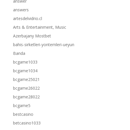
answer
answers
artesdelvidrio.cl
Arts & Entertainment, Music
Azerbajany Mostbet
bahis-sirketleri-yontemleri-ueyun
Banda
bcgame1033
bcgame1034
bcgame25021
bcgame26022
bcgame28022
bcgame5
bestcasino
betcasino1033