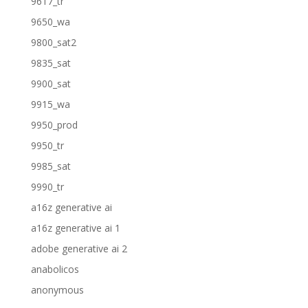
9617_tr
9650_wa
9800_sat2
9835_sat
9900_sat
9915_wa
9950_prod
9950_tr
9985_sat
9990_tr
a16z generative ai
a16z generative ai 1
adobe generative ai 2
anabolicos
anonymous