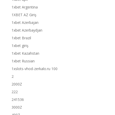
1xbet Argentina
1XBET AZ Giriş
1xbet Azerbajan
1xbet Azerbaydjan
1xbet Brazil
1xbet giriş
1xbet Kazahstan
1xbet Russian
1xslots-vhod-zerkalo.ru 100
2
2000Z
222
241536
3000Z
400Z