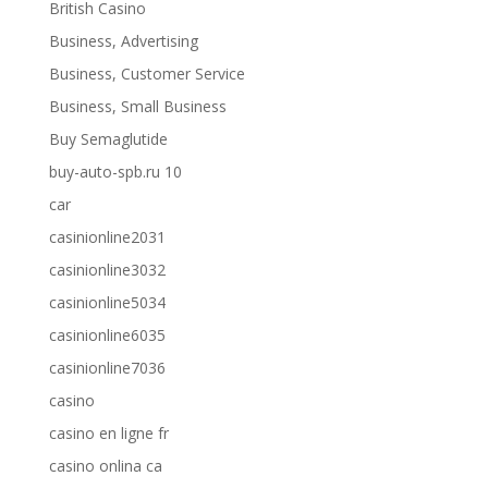
British Casino
Business, Advertising
Business, Customer Service
Business, Small Business
Buy Semaglutide
buy-auto-spb.ru 10
car
casinionline2031
casinionline3032
casinionline5034
casinionline6035
casinionline7036
casino
casino en ligne fr
casino onlina ca