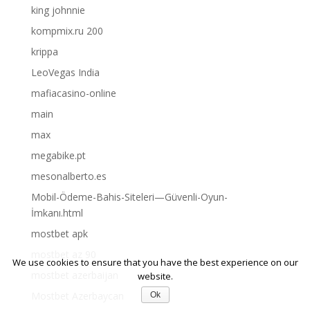
king johnnie
kompmix.ru 200
krippa
LeoVegas India
mafiacasino-online
main
max
megabike.pt
mesonalberto.es
Mobil-Ödeme-Bahis-Siteleri—Güvenli-Oyun-
İmkanı.html
mostbet apk
mostbet az 90
We use cookies to ensure that you have the best experience on our
mostbet azerbaijan
website.
Mostbet Azerbaycan
Ok