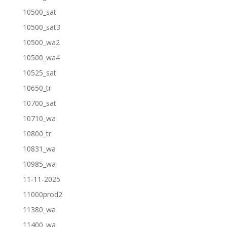
10500_sat
10500_sat3
10500_wa2
10500_wa4
10525_sat
10650_tr
10700_sat
10710_wa
10800_tr
10831_wa
10985_wa
11-11-2025
11000prod2
11380_wa
11400_wa