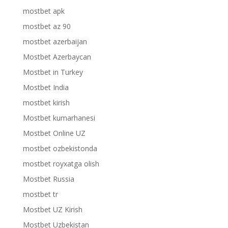
mostbet apk
mostbet az 90
mostbet azerbaijan
Mostbet Azerbaycan
Mostbet in Turkey
Mostbet India
mostbet kirish
Mostbet kumarhanesi
Mostbet Online UZ
mostbet ozbekistonda
mostbet royxatga olish
Mostbet Russia
mostbet tr
Mostbet UZ Kirish
Mostbet Uzbekistan