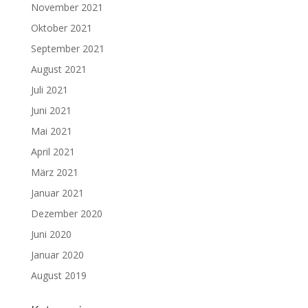
November 2021
Oktober 2021
September 2021
August 2021
Juli 2021
Juni 2021
Mai 2021
April 2021
März 2021
Januar 2021
Dezember 2020
Juni 2020
Januar 2020
August 2019