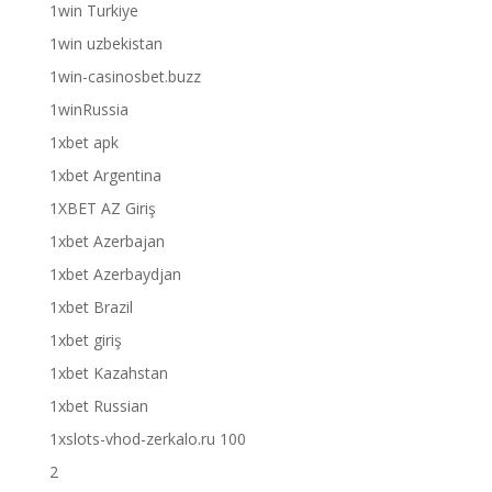
1win Turkiye
1win uzbekistan
1win-casinosbet.buzz
1winRussia
1xbet apk
1xbet Argentina
1XBET AZ Giriş
1xbet Azerbajan
1xbet Azerbaydjan
1xbet Brazil
1xbet giriş
1xbet Kazahstan
1xbet Russian
1xslots-vhod-zerkalo.ru 100
2