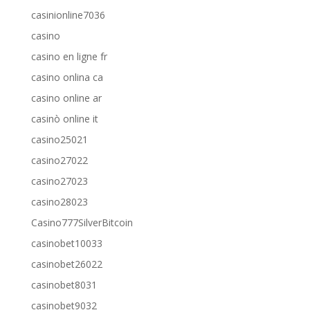
casinionline7036
casino
casino en ligne fr
casino onlina ca
casino online ar
casinò online it
casino25021
casino27022
casino27023
casino28023
Casino777SilverBitcoin
casinobet10033
casinobet26022
casinobet8031
casinobet9032