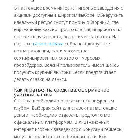
В настоящее время интернет игорные заведения с
акциями доступны в широком выборе. Обнаружить
идеальный ресурс смогут помочь обзорники, где
виртуальные казино просто классифицировать по
оценке, популярности, ассортименту слотов. На
портале
казино вавада
собраны как крупные
вознаграждения, так и множество
сертифицированных слотов от мировых
провайдеров. Всякий пользователь имеет шансы
получить крупный выигрыш, если предпочитает
делать ставки на деньги.
Как играться на средства: оформление
учетной записи
Сначала необходимо определиться цифровым
клубом. Выбирая сайт для ставок на настоящие
деньги, необходимо отдавать предпочтение
официальным платформам. В лицензионных
интернет игорных заведениях с бонусами геймеры
могут не волноваться о безопасности. Все