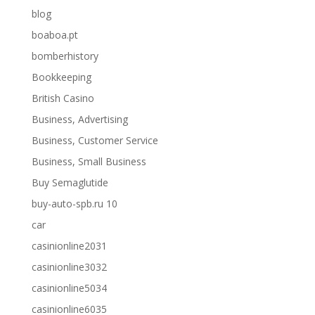
blog
boaboa.pt
bomberhistory
Bookkeeping
British Casino
Business, Advertising
Business, Customer Service
Business, Small Business
Buy Semaglutide
buy-auto-spb.ru 10
car
casinionline2031
casinionline3032
casinionline5034
casinionline6035