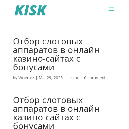
Отбор слотовых
аппаратов в онлайн
казино-сайтах с
бонусами
by
Woernle
|
Mai 29, 2025
|
casino
|
0 comments
Отбор слотовых
аппаратов в онлайн
казино-сайтах с
бонусами