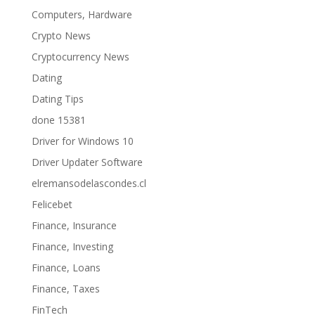
Computers, Hardware
Crypto News
Cryptocurrency News
Dating
Dating Tips
done 15381
Driver for Windows 10
Driver Updater Software
elremansodelascondes.cl
Felicebet
Finance, Insurance
Finance, Investing
Finance, Loans
Finance, Taxes
FinTech