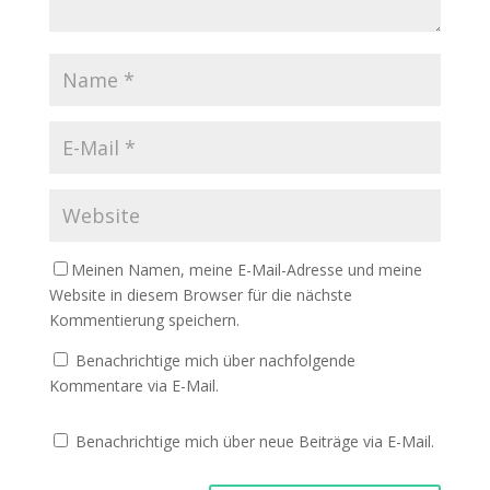
Meinen Namen, meine E-Mail-Adresse und meine
Website in diesem Browser für die nächste
Kommentierung speichern.
Benachrichtige mich über nachfolgende
Kommentare via E-Mail.
Benachrichtige mich über neue Beiträge via E-Mail.