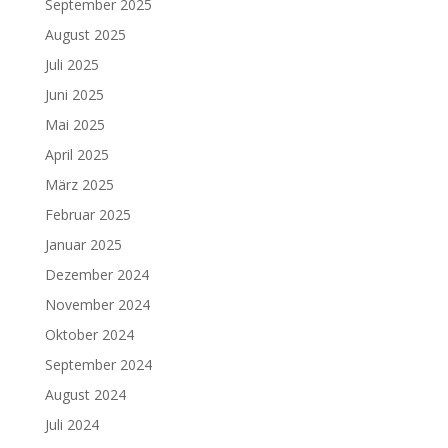
September 2025
August 2025
Juli 2025
Juni 2025
Mai 2025
April 2025
März 2025
Februar 2025
Januar 2025
Dezember 2024
November 2024
Oktober 2024
September 2024
August 2024
Juli 2024