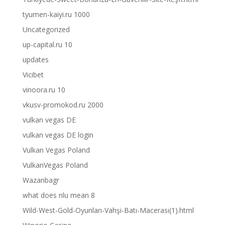
tyumen-kaiyi.ru 1000
Uncategorized
up-capital.ru 10
updates
Vicibet
vinoora.ru 10
vkusv-promokod.ru 2000
vulkan vegas DE
vulkan vegas DE login
Vulkan Vegas Poland
VulkanVegas Poland
Wazanbagr
what does nlu mean 8
Wild-West-Gold-Oyunları-Vahşi-Batı-Macerası(1).html