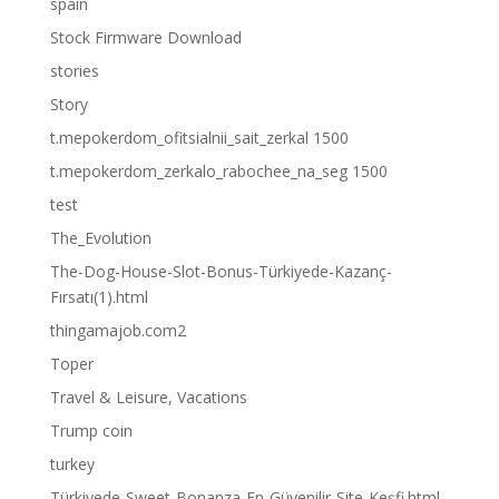
spain
Stock Firmware Download
stories
Story
t.mepokerdom_ofitsialnii_sait_zerkal 1500
t.mepokerdom_zerkalo_rabochee_na_seg 1500
test
The_Evolution
The-Dog-House-Slot-Bonus-Türkiyede-Kazanç-
Fırsatı(1).html
thingamajob.com2
Toper
Travel & Leisure, Vacations
Trump coin
turkey
Türkiyede-Sweet-Bonanza-En-Güvenilir-Site-Keşfi.html