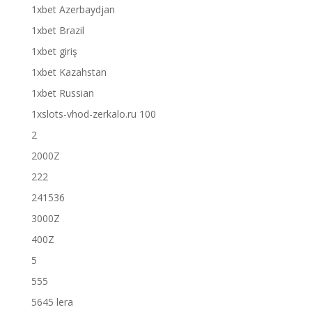
1xbet Azerbaydjan
1xbet Brazil
1xbet giriş
1xbet Kazahstan
1xbet Russian
1xslots-vhod-zerkalo.ru 100
2
2000Z
222
241536
3000Z
400Z
5
555
5645 lera