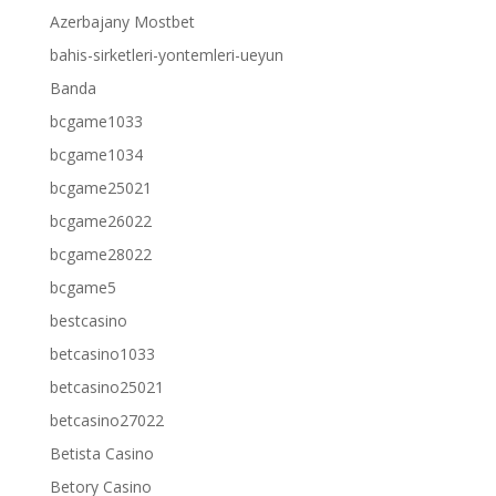
Azerbajany Mostbet
bahis-sirketleri-yontemleri-ueyun
Banda
bcgame1033
bcgame1034
bcgame25021
bcgame26022
bcgame28022
bcgame5
bestcasino
betcasino1033
betcasino25021
betcasino27022
Betista Casino
Betory Casino