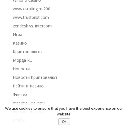
Winorio Casino
www.o-rating.ru 200
www.trustpilot.com
zendesk vs. intercom
Игра
Казино
Криптовалюты
Морда RU
Новости
Новости Криптовалют
Рейтинг Казино
Финтех
Форекс Брокеры
We use cookies to ensure that you have the best experience on our
Форекс обучение
website.
คาสิโน
Ok