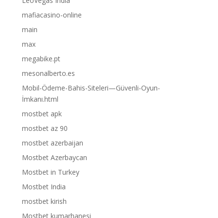
LeoVegas India
mafiacasino-online
main
max
megabike.pt
mesonalberto.es
Mobil-Ödeme-Bahis-Siteleri—Güvenli-Oyun-
İmkanı.html
mostbet apk
mostbet az 90
mostbet azerbaijan
Mostbet Azerbaycan
Mostbet in Turkey
Mostbet India
mostbet kirish
Mostbet kumarhanesi