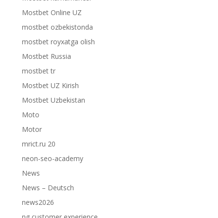
Mostbet Online UZ
mostbet ozbekistonda
mostbet royxatga olish
Mostbet Russia
mostbet tr
Mostbet UZ Kirish
Mostbet Uzbekistan
Moto
Motor
mrict.ru 20
neon-seo-academy
News
News – Deutsch
news2026
ng customer experience