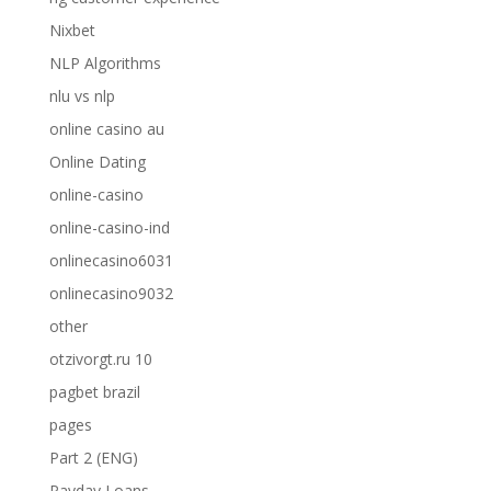
Nixbet
NLP Algorithms
nlu vs nlp
online casino au
Online Dating
online-casino
online-casino-ind
onlinecasino6031
onlinecasino9032
other
otzivorgt.ru 10
pagbet brazil
pages
Part 2 (ENG)
Payday Loans