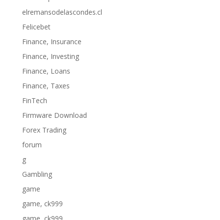
elremansodelascondes.cl
Felicebet
Finance, Insurance
Finance, Investing
Finance, Loans
Finance, Taxes
FinTech
Firmware Download
Forex Trading
forum
g
Gambling
game
game, ck999
game, ck999