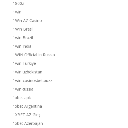
1800Z
1win
1Win AZ Casino
1Win Brasil
1win Brazil
1win India
1WIN Official In Russia
1win Turkiye
1win uzbekistan
1win-casinosbet.buzz
1winRussia
1xbet apk
1xbet Argentina
1XBET AZ Giriş
1xbet Azerbajan