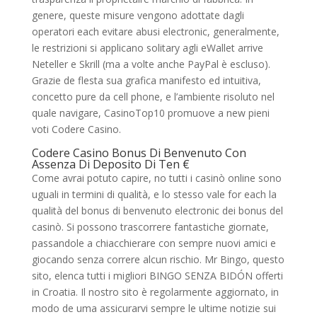
genere, queste misure vengono adottate dagli
operatori each evitare abusi electronic, generalmente,
le restrizioni si applicano solitary agli eWallet arrive
Neteller e Skrill (ma a volte anche PayPal è escluso).
Grazie de flesta sua grafica manifesto ed intuitiva,
concetto pure da cell phone, e l’ambiente risoluto nel
quale navigare, CasinoTop10 promuove a new pieni
voti Codere Casino.
Codere Casino Bonus Di Benvenuto Con
Assenza Di Deposito Di Ten €
Come avrai potuto capire, no tutti i casinò online sono
uguali in termini di qualità, e lo stesso vale for each la
qualità del bonus di benvenuto electronic dei bonus del
casinò. Si possono trascorrere fantastiche giornate,
passandole a chiacchierare con sempre nuovi amici e
giocando senza correre alcun rischio. Mr Bingo, questo
sito, elenca tutti i migliori BINGO SENZA BIDÓN offerti
in Croatia. Il nostro sito è regolarmente aggiornato, in
modo de uma assicurarvi sempre le ultime notizie sui