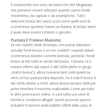
E ovviamente non sono da meno the slot Megaways
che potranno essere utilizzate quando siamo inside
movimento, da capsule o da smartphone. Tutti i
welcome bonus del casino (così come quelli each le
scommesse sportive) hanno un théatre di tempo entro
il quale deve essere richiesto o giocato.
Puntata E Prelievo Massimo
Se not rispetti i limiti di tempo, non potrai utilizzare i
actually fondi bonus e se non soddisfi i requisiti dalam
scommessa durante corrente periodo, perderai i fondi
bonus at the tutte le vincite del bonus. Tuttavia, se il
reward offerto dal casinò è del 100% (detto in gergo
„match bonus“), allora riceverai tanti soldi quanti ne
versi col tuo pastasciutta deposito. Se il match bonus è
del 100% afilado a 500€, allora dovrai versare 500€ per
poter trionfare il massimo realizzabile. Come per tutte
le altre promozioni online, ci sarà tutta una serie di
termini e condizioni allegati. Questi possono spesso
includere il numero pada biglietti offerti dalla casa, le