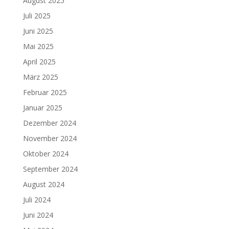
August 2025
Juli 2025
Juni 2025
Mai 2025
April 2025
März 2025
Februar 2025
Januar 2025
Dezember 2024
November 2024
Oktober 2024
September 2024
August 2024
Juli 2024
Juni 2024