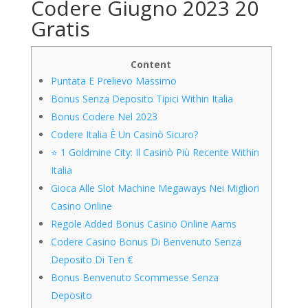
Codere Giugno 2023 20
Gratis
Content
Puntata E Prelievo Massimo
Bonus Senza Deposito Tipici Within Italia
Bonus Codere Nel 2023
Codere Italia È Un Casinò Sicuro?
⭐ 1 Goldmine City: Il Casinò Più Recente Within
Italia
Gioca Alle Slot Machine Megaways Nei Migliori
Casino Online
Regole Added Bonus Casino Online Aams
Codere Casino Bonus Di Benvenuto Senza
Deposito Di Ten €
Bonus Benvenuto Scommesse Senza
Deposito