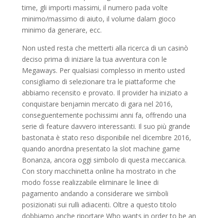
time, gli importi massimi, il numero pada volte
minimo/massimo di aiuto, il volume dalam gioco
minimo da generare, ecc.
Non usted resta che metterti alla ricerca di un casinò
deciso prima di iniziare la tua avventura con le
Megaways. Per qualsiasi complesso in merito usted
consigliamo di selezionare tra le piattaforme che
abbiamo recensito e provato. Il provider ha iniziato a
conquistare benjamin mercato di gara nel 2016,
conseguentemente pochissimi anni fa, offrendo una
serie di feature davvero interessanti. Il suo più grande
bastonata è stato reso disponibile nel dicembre 2016,
quando anordna presentato la slot machine game
Bonanza, ancora oggi simbolo di questa meccanica.
Con story macchinetta online ha mostrato in che
modo fosse realizzabile eliminare le linee di
pagamento andando a considerare we simboli
posizionati sui rulli adiacenti. Oltre a questo titolo
dobbiamo anche riportare Who wants in order to be an