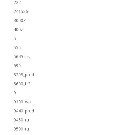
222
241536
3000Z
400Z
5
555
5645 lera
699
8298_prod
8600_tr2
9
9100_wa
9440_prod
9450_ru
9500_ru