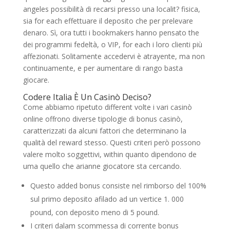
angeles possibilità di recarsi presso una localit? fisica,
sia for each effettuare il deposito che per prelevare
denaro. Sì, ora tutti i bookmakers hanno pensato the
dei programmi fedeltà, o VIP, for each i loro clienti più
affezionati. Solitamente accedervi è atrayente, ma non
continuamente, e per aumentare di rango basta
giocare.
Codere Italia È Un Casinò Deciso?
Come abbiamo ripetuto different volte i vari casinò
online offrono diverse tipologie di bonus casinò,
caratterizzati da alcuni fattori che determinano la
qualità del reward stesso. Questi criteri però possono
valere molto soggettivi, within quanto dipendono de
uma quello che arianne giocatore sta cercando.
Questo added bonus consiste nel rimborso del 100%
sul primo deposito afilado ad un vertice 1. 000
pound, con deposito meno di 5 pound.
I criteri dalam scommessa di corrente bonus