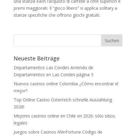
una stanza each l’acquisto di cartelle a cifre superiori e
premi maggiorati. Il “gioco libero” si applica solitary a
stanze specifiche che offrono giochi gratuiti.
Neueste Beiträge
Departamentos Las Condes Arriendo de
Departamentos en Las Condes página 3
Nuevos casinos online Colombia ¿Cómo encontrar el
mejor?
Top Online Casino Österreich schnelle Auszahlung
2026!
Mejores casinos online en Chile en 2026: sólo sitios
legales
Juegos sobre Casinos iWinFortune Código de