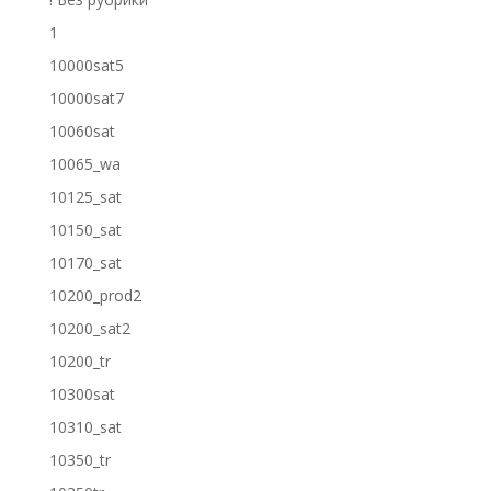
1
10000sat5
10000sat7
10060sat
10065_wa
10125_sat
10150_sat
10170_sat
10200_prod2
10200_sat2
10200_tr
10300sat
10310_sat
10350_tr