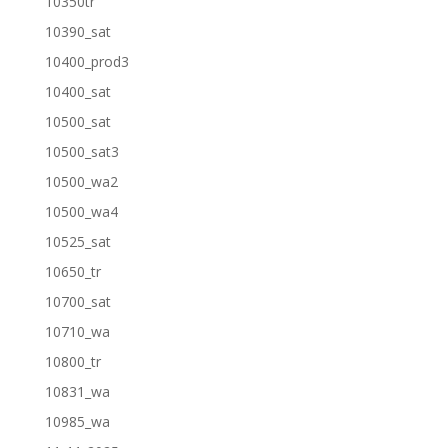
10350tr
10390_sat
10400_prod3
10400_sat
10500_sat
10500_sat3
10500_wa2
10500_wa4
10525_sat
10650_tr
10700_sat
10710_wa
10800_tr
10831_wa
10985_wa