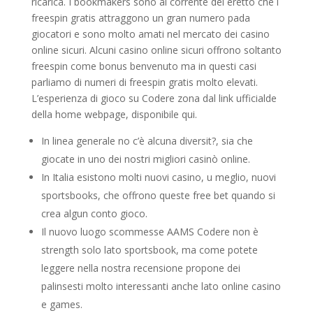
ricarica. I bookmakers sono al corrente del eretto che i
freespin gratis attraggono un gran numero pada
giocatori e sono molto amati nel mercato dei casino
online sicuri. Alcuni casino online sicuri offrono soltanto
freespin come bonus benvenuto ma in questi casi
parliamo di numeri di freespin gratis molto elevati.
L’esperienza di gioco su Codere zona dal link ufficialde
della home webpage, disponibile qui.
In linea generale no c’è alcuna diversit?, sia che
giocate in uno dei nostri migliori casinò online.
In Italia esistono molti nuovi casino, u meglio, nuovi
sportsbooks, che offrono queste free bet quando si
crea algun conto gioco.
Il nuovo luogo scommesse AAMS Codere non è
strength solo lato sportsbook, ma come potete
leggere nella nostra recensione propone dei
palinsesti molto interessanti anche lato online casino
e games.