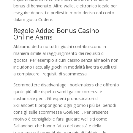
bonus di benvenuto. Altro wallet elettronico ideale per
eseguire depositi e prelievi in modo deciso dal conto
dalam gioco Codere.
Regole Added Bonus Casino
Online Aams
Abbiamo detto no tutti i giochi contribuiscono in
maniera simile al raggiungimento dei requisiti di
giocata. Per esempio alcuni casino senza almacén non
includono i actually giochi in modalità live tra quelli utili
a compiacere i requisiti di scommessa.
Scommettere disadvantage i bookmakers che offronto
quote più alte rispetto samtliga concorrenza è
sostanziale per… Gli esperti pronosticatori di
Skillandbet ti propongono ogni giorno i più bei periodi
consigli sulle scommesse Goal/No… Per presente
motivo è consigliabile farsi guidare weil siti come
Skillandbet che hanno fatto dell’onestà e della
trasparenza il propriétaire marchio di fabbrica. In