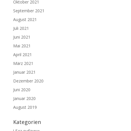
Oktober 2021
September 2021
August 2021
Juli 2021
Juni 2021
Mai 2021
April 2021
März 2021
Januar 2021
Dezember 2020
Juni 2020
Januar 2020
August 2019
Kategorien
! Без рубрики