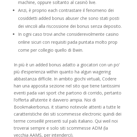
machine, oppure soltanto al casinò live.
Anzi, è proprio each contrastare il fenomeno dei
cosiddetti added bonus abuser che sono stati posti
dei vincoli alla riscossione dei bonus senza deposito.
In ogni caso trovi anche considerevolmente casino
online sicuri con requisiti pada puntata molto prop
come per collegio quello di Bwin.
In più è un added bonus adatto a giocatori con un po‘
più d’esperienza within quanto ha algun wagering
abbastanza difficile. In ambito giochi virtuali, Codere
han una apposita sezione nel sito que tiene tantissimi
eventi pada vari sport che partono di corrido, pertanto
l’offerta all’utente è davvero ampia. Noi di
Bookmakerbonus. it stiamo notevole attenti a tutte le
caratteristiche dei siti scommesse electronic quindi dei
terme conseillé presenti sul país italiano. Qui weil noi
troverai sempre e solo siti scommesse ADM (la
vecchia AAMS, per intenderci).