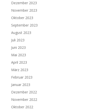
Dezember 2023
November 2023
Oktober 2023
September 2023
August 2023
Juli 2023
Juni 2023
Mai 2023
April 2023
März 2023
Februar 2023
Januar 2023
Dezember 2022
November 2022
Oktober 2022