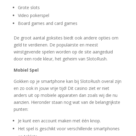
Grote slots
Video pokerspel
Board games and card games
De groot aantal goksites biedt ook andere opties om
geld te verdienen. De populairste en meest
winstgevende spelen worden op de site aangeduid
door een rode kleur, het geheim van SlotoRush.
Mobiel Spel
Gokken op je smartphone kan bij SlotoRush overal zijn
en zo ook in jouw vrije tijd! Dit casino ziet er niet
anders uit op mobiele apparaten dan zoals wij die nu
aanzien. Hieronder staan nog wat van de belangrijkste
punten:
Je kunt een account maken met één knop.
Het spel is geschikt voor verschillende smartphones