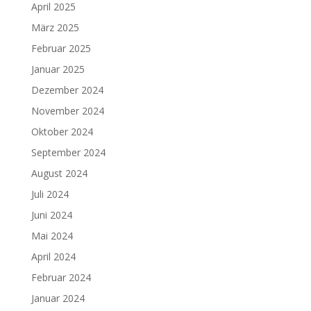
April 2025
März 2025
Februar 2025
Januar 2025
Dezember 2024
November 2024
Oktober 2024
September 2024
August 2024
Juli 2024
Juni 2024
Mai 2024
April 2024
Februar 2024
Januar 2024