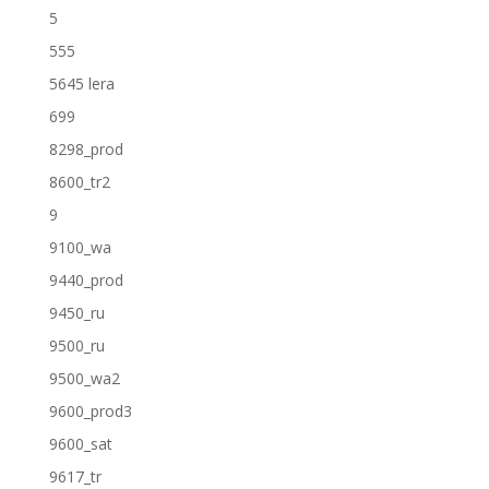
5
555
5645 lera
699
8298_prod
8600_tr2
9
9100_wa
9440_prod
9450_ru
9500_ru
9500_wa2
9600_prod3
9600_sat
9617_tr