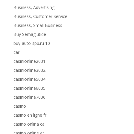
Business, Advertising
Business, Customer Service
Business, Small Business
Buy Semaglutide
buy-auto-spb.ru 10
car
casinionline2031
casinionline3032
casinionline5034
casinionline6035
casinionline7036
casino
casino en ligne fr
casino onlina ca
casino online ar