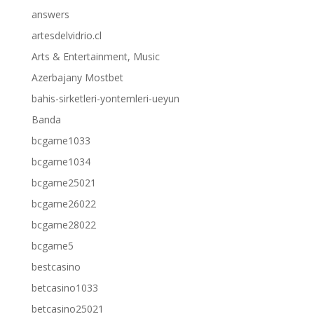
answers
artesdelvidrio.cl
Arts & Entertainment, Music
Azerbajany Mostbet
bahis-sirketleri-yontemleri-ueyun
Banda
bcgame1033
bcgame1034
bcgame25021
bcgame26022
bcgame28022
bcgame5
bestcasino
betcasino1033
betcasino25021