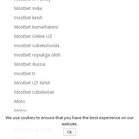
Mostbet India
mostbet kirish
Mostbet kumarhanesi
Mostbet Online UZ
mostbet ozbekistonda
mostbet royxatga olish
Mostbet Russia
mostbet tr
Mostbet UZ Kirish
Mostbet Uzbekistan
Moto
Motor
We use cookies to ensure that you have the best experience on our
mrict.ru 20
website.
neon-seo-academy
Ok
News