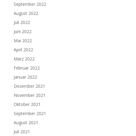
September 2022
August 2022
Juli 2022
Juni 2022
Mai 2022
April 2022
März 2022
Februar 2022
Januar 2022
Dezember 2021
November 2021
Oktober 2021
September 2021
August 2021
Juli 2021