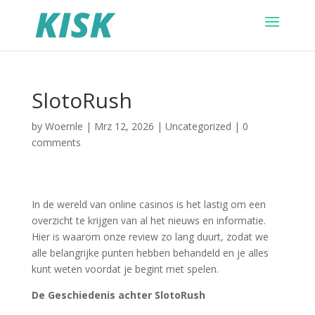
SlotoRush
by
Woernle
|
Mrz 12, 2026
|
Uncategorized
|
0
comments
In de wereld van online casinos is het lastig om een
overzicht te krijgen van al het nieuws en informatie.
Hier is waarom onze review zo lang duurt, zodat we
alle belangrijke punten hebben behandeld en je alles
kunt weten voordat je begint met spelen.
De Geschiedenis achter SlotoRush