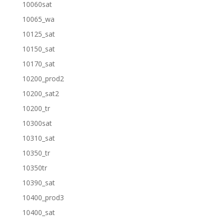
10060sat
10065_wa
10125_sat
10150_sat
10170_sat
10200_prod2
10200_sat2
10200_tr
10300sat
10310_sat
10350_tr
10350tr
10390_sat
10400_prod3
10400_sat