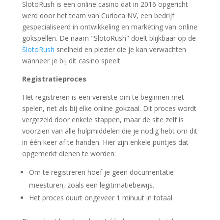
SlotoRush is een online casino dat in 2016 opgericht
werd door het team van Curioca NV, een bedrijf
gespecialiseerd in ontwikkeling en marketing van online
gokspellen. De naam "SlotoRush" doelt blijkbaar op de
SlotoRush
snelheid en plezier die je kan verwachten
wanneer je bij dit casino speelt.
Registratieproces
Het registreren is een vereiste om te beginnen met
spelen, net als bij elke online gokzaal. Dit proces wordt
vergezeld door enkele stappen, maar de site zelf is
voorzien van alle hulpmiddelen die je nodig hebt om dit
in één keer af te handen. Hier zijn enkele puntjes dat
opgemerkt dienen te worden:
Om te registreren hoef je geen documentatie
meesturen, zoals een legitimatiebewijs.
Het proces duurt ongeveer 1 minuut in totaal.