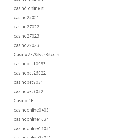
casinò online it
casino25021
casino27022
casino27023
casino28023
Casino777SilverBitcoin
casinobet10033
casinobet26022
casinobet8031
casinobet9032
CasinoDE
casinoonline04031
casinoonline1034
casinoonline11031
casinoonline24021