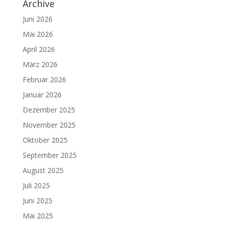
Archive
Juni 2026
Mai 2026
April 2026
März 2026
Februar 2026
Januar 2026
Dezember 2025
November 2025
Oktober 2025
September 2025
August 2025
Juli 2025
Juni 2025
Mai 2025