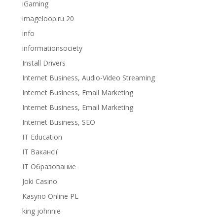
iGaming
imageloop.ru 20
info
informationsociety
Install Drivers
Internet Business, Audio-Video Streaming
Internet Business, Email Marketing
Internet Business, Email Marketing
Internet Business, SEO
IT Education
IT Вакансії
IT Образование
Joki Casino
Kasyno Online PL
king johnnie