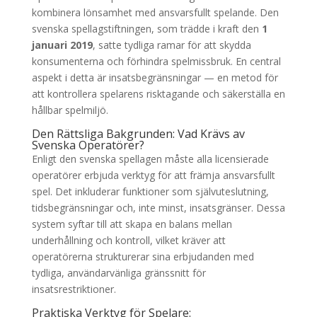
kombinera lönsamhet med ansvarsfullt spelande. Den
svenska spellagstiftningen, som trädde i kraft den
1
januari 2019
, satte tydliga ramar för att skydda
konsumenterna och förhindra spelmissbruk. En central
aspekt i detta är insatsbegränsningar — en metod för
att kontrollera spelarens risktagande och säkerställa en
hållbar spelmiljö.
Den Rättsliga Bakgrunden: Vad Krävs av
Svenska Operatörer?
Enligt den svenska spellagen måste alla licensierade
operatörer erbjuda verktyg för att främja ansvarsfullt
spel. Det inkluderar funktioner som självuteslutning,
tidsbegränsningar och, inte minst, insatsgränser. Dessa
system syftar till att skapa en balans mellan
underhållning och kontroll, vilket kräver att
operatörerna strukturerar sina erbjudanden med
tydliga, användarvänliga gränssnitt för
insatsrestriktioner.
Praktiska Verktyg för Spelare: