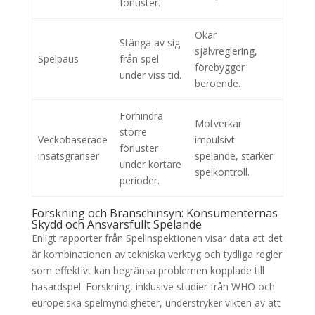
förluster.
Ökar
Stänga av sig
självreglering,
Spelpaus
från spel
förebygger
under viss tid.
beroende.
Förhindra
Motverkar
större
Veckobaserade
impulsivt
förluster
insatsgränser
spelande, stärker
under kortare
spelkontroll.
perioder.
Forskning och Branschinsyn: Konsumenternas
Skydd och Ansvarsfullt Spelande
Enligt rapporter från Spelinspektionen visar data att det
är kombinationen av tekniska verktyg och tydliga regler
som effektivt kan begränsa problemen kopplade till
hasardspel. Forskning, inklusive studier från WHO och
europeiska spelmyndigheter, understryker vikten av att