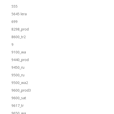
555
5645 lera
699
8298_prod
8600_tr2
9
9100_wa
9440_prod
9450_ru
9500_ru
9500_wa2
9600_prod3
9600_sat
9617_tr
9650_wa