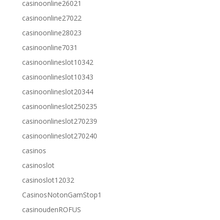
casinoonline26021
casinoonline27022
casinoonline28023
casinoonline7031
casinoonlineslot10342
casinoonlineslot10343
casinoonlineslot20344
casinoonlineslot250235
casinoonlineslot270239
casinoonlineslot270240
casinos
casinoslot
casinoslot12032
CasinosNotonGamStop1
casinoudenROFUS