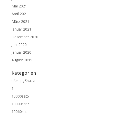
Mai 2021
April 2021
März 2021
Januar 2021
Dezember 2020
Juni 2020
Januar 2020
August 2019
Kategorien
! Без рубрики
1
10000sat5
10000sat7
10060sat