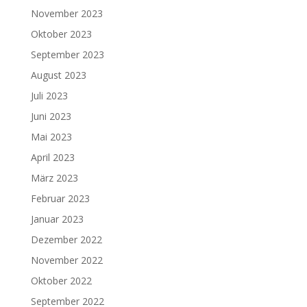
November 2023
Oktober 2023
September 2023
August 2023
Juli 2023
Juni 2023
Mai 2023
April 2023
März 2023
Februar 2023
Januar 2023
Dezember 2022
November 2022
Oktober 2022
September 2022