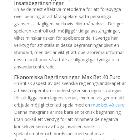
Insatsbegränsningar
En av de mest effektiva metoderna för att förebygga
over-penning är att låta spelare sätta personliga
gränser — dagligen, veckovis eller månadsvis. Det ger
spelaren kontroll och möjliggör tidiga avstängningar,
vilket minskar risken för spelberoende. I Sverige har
verktyg för att ställa in dessa begränsningar blivit en
standard, men det är viktigt att operatörerna utformar
dessa funktioner så att de är tillgängliga, tydliga och
användarcentrerade.
Ekonomiska Begränsningar: Max Bet 40 Euro
En kritisk aspekt av det svenska regleringslandskapet är
att vissa operatörer understryker sina egna strategier
för att ligga inom lagens ramar, exempelvis genom att
erbjuda möjligheten att spela med en
max bet 40 euro
.
Denna maxgräns är inte bara en teknisk begränsning
utan också ett verktyg för att minimera de negativa
konsekvenserna av höga insatser, särskilt i
spelautomater och bordsspel med snabb takt.