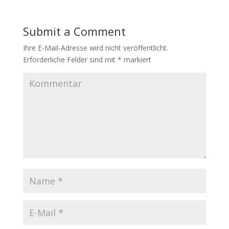
Submit a Comment
Ihre E-Mail-Adresse wird nicht veröffentlicht.
Erforderliche Felder sind mit
*
markiert