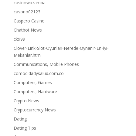
casinowazamba
casono02123
Caspero Casino
Chatbot News
ck999
Clover-Link-Slot-Oyunları-Nerede-Oynanır-En-İyi-
Mekanlar.html
Communications, Mobile Phones
comodidadysalud.com.co
Computers, Games
Computers, Hardware
Crypto News
Cryptocurrency News
Dating
Dating Tips