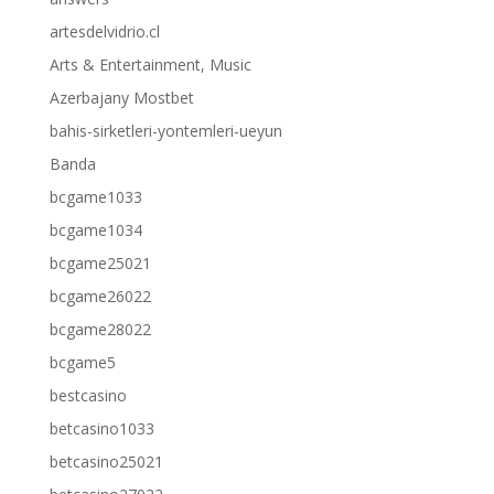
artesdelvidrio.cl
Arts & Entertainment, Music
Azerbajany Mostbet
bahis-sirketleri-yontemleri-ueyun
Banda
bcgame1033
bcgame1034
bcgame25021
bcgame26022
bcgame28022
bcgame5
bestcasino
betcasino1033
betcasino25021