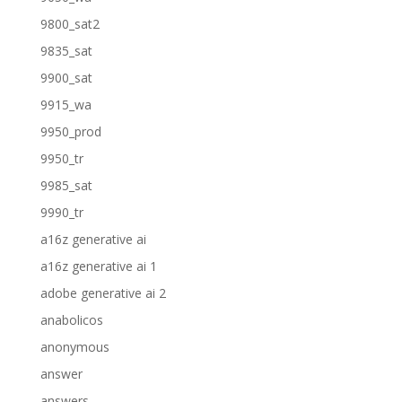
9800_sat2
9835_sat
9900_sat
9915_wa
9950_prod
9950_tr
9985_sat
9990_tr
a16z generative ai
a16z generative ai 1
adobe generative ai 2
anabolicos
anonymous
answer
answers