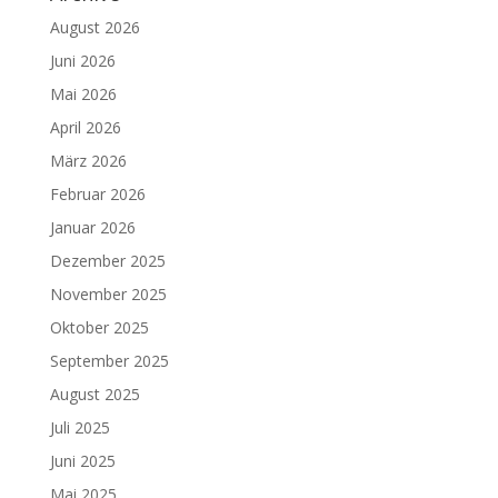
August 2026
Juni 2026
Mai 2026
April 2026
März 2026
Februar 2026
Januar 2026
Dezember 2025
November 2025
Oktober 2025
September 2025
August 2025
Juli 2025
Juni 2025
Mai 2025