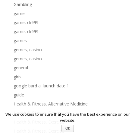
Gambling
game
game, ck999
game, ck999
games
gemes, casino
gemes, casino
general
giris
google bard ai launch date 1
guide
Health & Fitness, Alternative Medicine
Health & Fitness, Depression
We use cookies to ensure that you have the best experience on our
website.
Health & Fitness, Exercise
Ok
Health & Fitness, Exercise