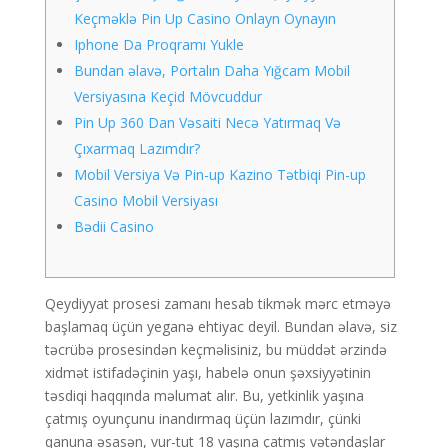
Keçməklə Pin Up Casino Onlayn Oynayın
Iphone Da Proqramı Yukle
Bundan əlavə, Portalın Daha Yığcam Mobil
Versiyasına Keçid Mövcuddur
Pin Up 360 Dan Vəsaiti Necə Yatırmaq Və
Çıxarmaq Lazımdır?
Mobil Versiya Və Pin-up Kazino Tətbiqi Pin-up
Casino Mobil Versiyası
Bədii Casino
Qeydiyyat prosesi zamanı hesab tikmək mərc etməyə
başlamaq üçün yeganə ehtiyac deyil. Bundan əlavə, siz
təcrübə prosesindən keçməlisiniz, bu müddət ərzində
xidmət istifadəçinin yaşı, habelə onun şəxsiyyətinin
təsdiqi haqqında məlumat alır. Bu, yetkinlik yaşına
çatmış oyunçunu inandırmaq üçün lazımdır, çünki
qanuna əsasən, vur-tut 18 yaşına çatmış vətəndaşlar