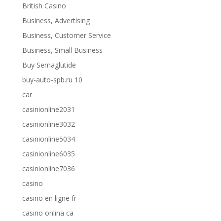
British Casino
Business, Advertising
Business, Customer Service
Business, Small Business
Buy Semaglutide
buy-auto-spb.ru 10
car
casinionline2031
casinionline3032
casinionline5034
casinionline6035
casinionline7036
casino
casino en ligne fr
casino onlina ca