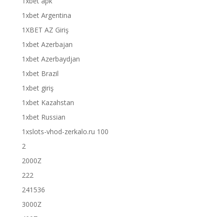
1xbet apk
1xbet Argentina
1XBET AZ Giriş
1xbet Azerbajan
1xbet Azerbaydjan
1xbet Brazil
1xbet giriş
1xbet Kazahstan
1xbet Russian
1xslots-vhod-zerkalo.ru 100
2
2000Z
222
241536
3000Z