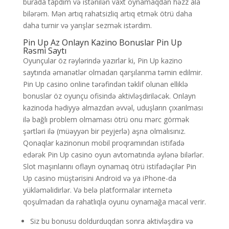
burada tapdım və istənilən vaxt oynamaqdan həzz ala
bilərəm. Mən artıq rahatsizliq artıq etmək ötrü daha
daha turnir və yarışlar sezmək istərdim.
Pin Up Az Onlayn Kazino Bonuslar Pin Up
Rəsmi Saytı
Oyunçular öz rəylərində yazırlar ki, Pin Up kazino
saytında əmanətlər olmadan qarşılanma təmin edilmir.
Pin Up casino online tərəfindən təklif olunan elliklə
bonuslar öz oyunçu ofisində aktivləşdiriləcək. Onlayn
kazinoda hədiyyə almazdan əvvəl, uduşların çıxarılması
ilə bağlı problem olmaması ötrü onu mərc görmək
şərtləri ilə (müəyyən bir peyjerlə) aşna olmalısınız.
Qonaqlar kazinonun mobil proqramından istifadə
edərək Pin Up casino oyun avtomatında əylənə bilərlər.
Slot maşınlarını oflayn oynamaq ötrü istifadəçilər Pin
Up casino müştərisini Android və ya iPhone-da
yükləməlidirlər. Və belə platformalar internetə
qoşulmadan da rahatlıqla oyunu oynamağa macal verir.
Siz bu bonusu doldurduqdan sonra aktivləşdirə və