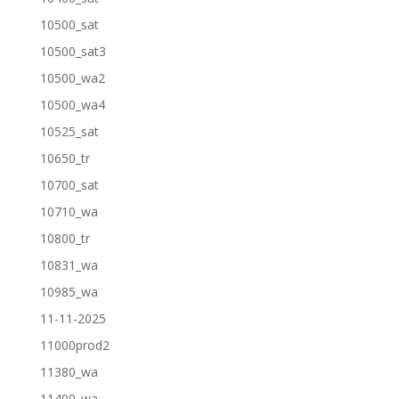
10500_sat
10500_sat3
10500_wa2
10500_wa4
10525_sat
10650_tr
10700_sat
10710_wa
10800_tr
10831_wa
10985_wa
11-11-2025
11000prod2
11380_wa
11400_wa