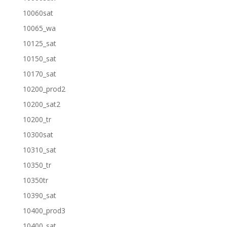
10060sat
10065_wa
10125_sat
10150_sat
10170_sat
10200_prod2
10200_sat2
10200_tr
10300sat
10310_sat
10350_tr
10350tr
10390_sat
10400_prod3
10400_sat