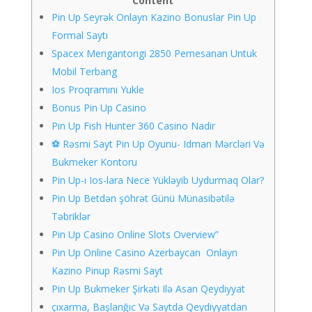
Content
Pin Up Seyrək Onlayn Kazino Bonuslar Pin Up
Formal Saytı
Spacex Mengantongi 2850 Pemesanan Untuk
Mobil Terbang
Ios Proqramını Yukle
Bonus Pin Up Casino
Pin Up Fish Hunter 360 Casino Nadir
⚽ Rəsmi Sayt Pin Up Oyunu- Idman Mərcləri Və
Bukmeker Kontoru
Pin Up-ı Ios-lara Nece Yükləyib Uydurmaq Olar?
Pin Up Betdən şöhrət Günü Münasibətilə
Təbriklər
Pin Up Casino Online Slots Overview”
Pin Up Online Casino Azerbaycan ️ Onlayn
Kazino Pinup Rəsmi Sayt
Pin Up Bukmeker Şirkəti Ilə Asan Qeydiyyat
çıxarma, Başlanğıc Və Saytda Qeydiyyatdan