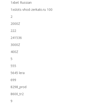
1xbet Russian
1xslots-vhod-zerkalo.ru 100
2
2000Z
222
241536
3000Z
400Z
5
555
5645 lera
699
8298_prod
8600_tr2
9