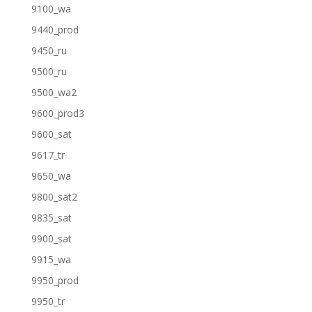
9100_wa
9440_prod
9450_ru
9500_ru
9500_wa2
9600_prod3
9600_sat
9617_tr
9650_wa
9800_sat2
9835_sat
9900_sat
9915_wa
9950_prod
9950_tr