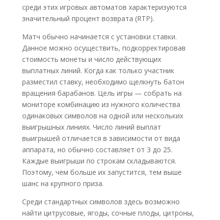
среди этих игровых автоматов характеризуются
значительный процент возврата (RTP).
Матч обычно начинается с установки ставки.
Данное можно осуществить, подкорректировав
стоимость монеты и число действующих
выплатных линий. Когда как только участник
разместил ставку, необходимо щелкнуть батон
вращения барабанов. Цель игры — собрать на
мониторе комбинацию из нужного количества
одинаковых символов на одной или нескольких
выигрышных линиях. Число линий выплат
выигрышей отличается в зависимости от вида
аппарата, но обычно составляет от 3 до 25.
Каждые выигрыши по строкам складываются.
Поэтому, чем больше их запустится, тем выше
шанс на крупного приза.
Среди стандартных символов здесь возможно
найти цитрусовые, ягоды, сочные плоды, цитроны,