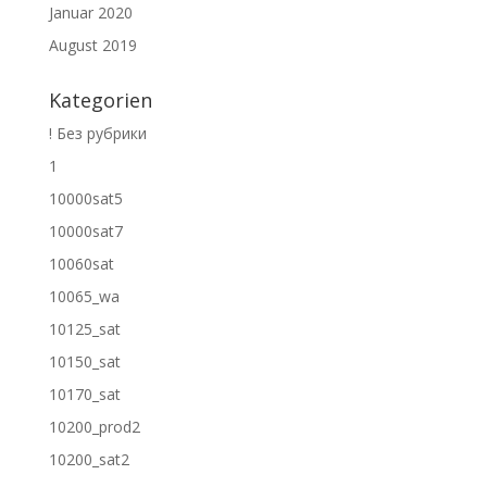
Januar 2020
August 2019
Kategorien
! Без рубрики
1
10000sat5
10000sat7
10060sat
10065_wa
10125_sat
10150_sat
10170_sat
10200_prod2
10200_sat2