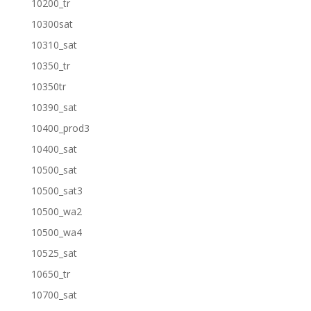
10200_tr
10300sat
10310_sat
10350_tr
10350tr
10390_sat
10400_prod3
10400_sat
10500_sat
10500_sat3
10500_wa2
10500_wa4
10525_sat
10650_tr
10700_sat