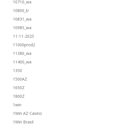
10710_wa
10800_tr
10831_wa
10985_wa
11-11-2025
11000prod2
11380_wa
11400_wa
1350
1500AZ
1650Z
1800Z
1win
1Win AZ Casino
1Win Brasil