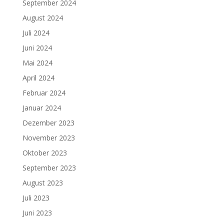
September 2024
August 2024
Juli 2024
Juni 2024
Mai 2024
April 2024
Februar 2024
Januar 2024
Dezember 2023
November 2023
Oktober 2023
September 2023
August 2023
Juli 2023
Juni 2023