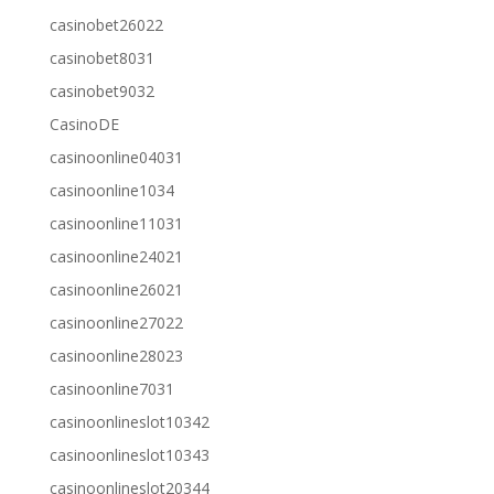
casinobet26022
casinobet8031
casinobet9032
CasinoDE
casinoonline04031
casinoonline1034
casinoonline11031
casinoonline24021
casinoonline26021
casinoonline27022
casinoonline28023
casinoonline7031
casinoonlineslot10342
casinoonlineslot10343
casinoonlineslot20344