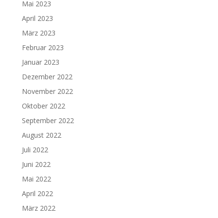
Mai 2023
April 2023
März 2023
Februar 2023
Januar 2023
Dezember 2022
November 2022
Oktober 2022
September 2022
August 2022
Juli 2022
Juni 2022
Mai 2022
April 2022
März 2022