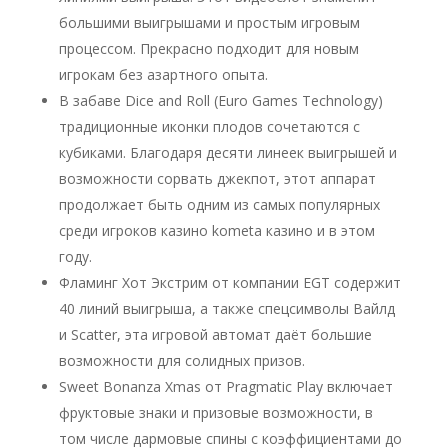
большими выигрышами и простым игровым
процессом. Прекрасно подходит для новым
игрокам без азартного опыта.
В забаве Dice and Roll (Euro Games Technology)
традиционные иконки плодов сочетаются с
кубиками. Благодаря десяти линеек выигрышей и
возможности сорвать джекпот, этот аппарат
продолжает быть одним из самых популярных
среди игроков казино kometa казино и в этом
году.
Фламинг Хот Экстрим от компании EGT содержит
40 линий выигрыша, а также спецсимволы Вайлд
и Scatter, эта игровой автомат даёт большие
возможности для солидных призов.
Sweet Bonanza Xmas от Pragmatic Play включает
фруктовые знаки и призовые возможности, в
том числе дармовые спины с коэффициентами до