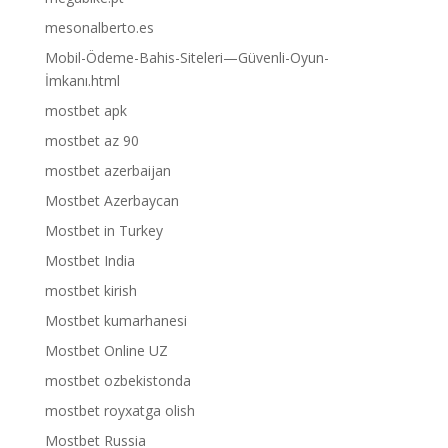
mesonalberto.es
Mobil-Ödeme-Bahis-Siteleri—Güvenli-Oyun-
İmkanı.html
mostbet apk
mostbet az 90
mostbet azerbaijan
Mostbet Azerbaycan
Mostbet in Turkey
Mostbet India
mostbet kirish
Mostbet kumarhanesi
Mostbet Online UZ
mostbet ozbekistonda
mostbet royxatga olish
Mostbet Russia