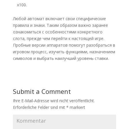
х100.
Любой автомат включает свои специфические
правила и знаки. Таким образом важно заранее
ознакомиться с особенностями конкретного
слота, прежде чем перейти к настоящей игре.
Пробные версии аппаратов помогут разобраться в
игровом процесс, изучить функциями, назначением
символов и выбрать наилучший уровень ставки.
Submit a Comment
Ihre E-Mail-Adresse wird nicht veröffentlicht.
Erforderliche Felder sind mit
*
markiert