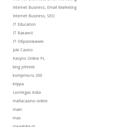
Internet Business, Email Marketing
Internet Business, SEO
IT Education
IT Вакансії
IT Образование
Joki Casino
Kasyno Online PL
king johnnie
kompmix.ru 200
krippa
LeoVegas India
mafiacasino-online
main
max
megabike.pt