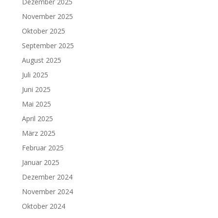
Dezember 2025
November 2025
Oktober 2025
September 2025
August 2025
Juli 2025
Juni 2025
Mai 2025
April 2025
März 2025
Februar 2025
Januar 2025
Dezember 2024
November 2024
Oktober 2024