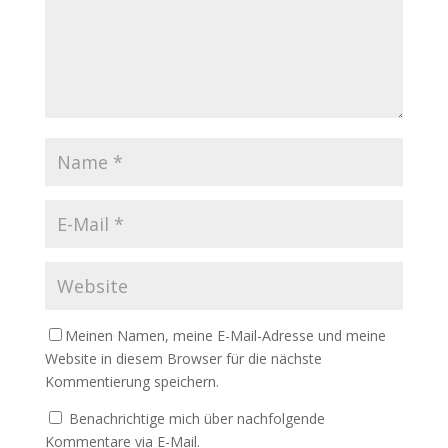
Meinen Namen, meine E-Mail-Adresse und meine
Website in diesem Browser für die nächste
Kommentierung speichern.
Benachrichtige mich über nachfolgende
Kommentare via E-Mail.