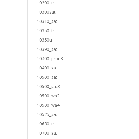
10200_tr
10300sat
10310_sat
10350_tr
10350tr
10390_sat
10400_prod3
10400_sat
10500_sat
10500_sat3
10500_wa2
10500_wa4
10525_sat
10650_tr
10700_sat