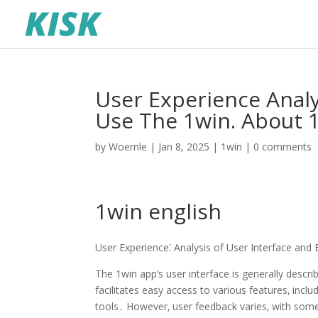
User Experience Analy
Use The 1win. About 
by
Woernle
|
Jan 8, 2025
|
1win
|
0 comments
1win english
User Experience⁚ Analysis of User Interface and
The 1win app’s user interface is generally describ
facilitates easy access to various features‚ in
tools․ However‚ user feedback varies‚ with some 