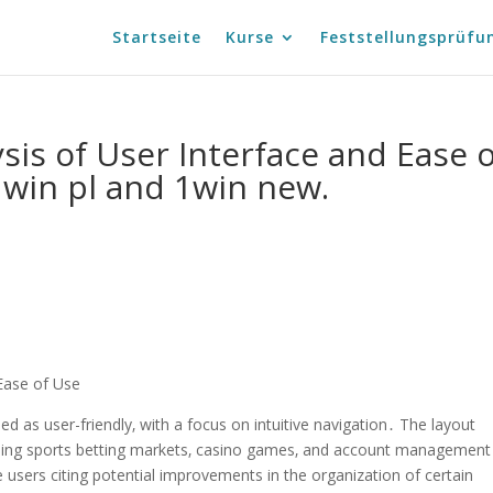
Startseite
Kurse
Feststellungsprüfu
sis of User Interface and Ease 
1win pl and 1win new.
 Ease of Use
ed as user-friendly‚ with a focus on intuitive navigation․ The layout
cluding sports betting markets‚ casino games‚ and account management
users citing potential improvements in the organization of certain