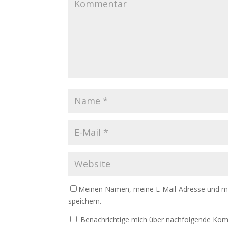
Meinen Namen, meine E-Mail-Adresse und me
speichern.
Benachrichtige mich über nachfolgende Kom