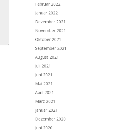
Februar 2022
Januar 2022
Dezember 2021
November 2021
Oktober 2021
September 2021
August 2021
Juli 2021
Juni 2021
Mai 2021
April 2021
März 2021
Januar 2021
Dezember 2020
Juni 2020