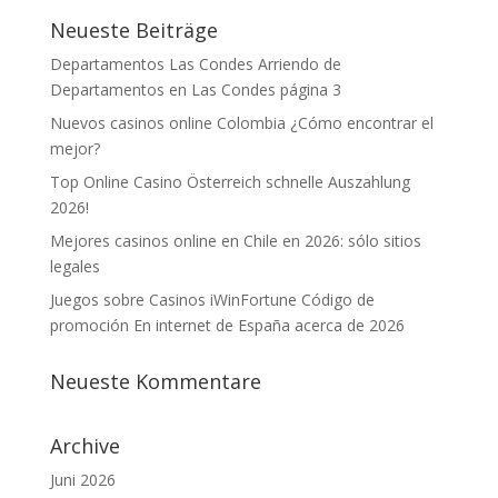
Neueste Beiträge
Departamentos Las Condes Arriendo de
Departamentos en Las Condes página 3
Nuevos casinos online Colombia ¿Cómo encontrar el
mejor?
Top Online Casino Österreich schnelle Auszahlung
2026!
Mejores casinos online en Chile en 2026: sólo sitios
legales
Juegos sobre Casinos iWinFortune Código de
promoción En internet de España acerca de 2026
Neueste Kommentare
Archive
Juni 2026