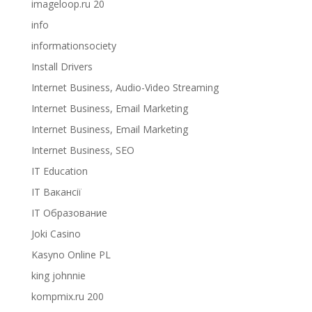
imageloop.ru 20
info
informationsociety
Install Drivers
Internet Business, Audio-Video Streaming
Internet Business, Email Marketing
Internet Business, Email Marketing
Internet Business, SEO
IT Education
IT Вакансії
IT Образование
Joki Casino
Kasyno Online PL
king johnnie
kompmix.ru 200