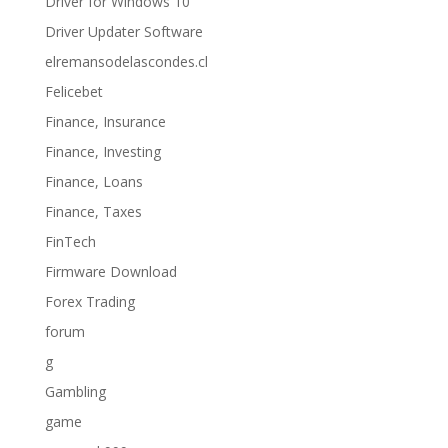
Driver for Windows 10
Driver Updater Software
elremansodelascondes.cl
Felicebet
Finance, Insurance
Finance, Investing
Finance, Loans
Finance, Taxes
FinTech
Firmware Download
Forex Trading
forum
g
Gambling
game