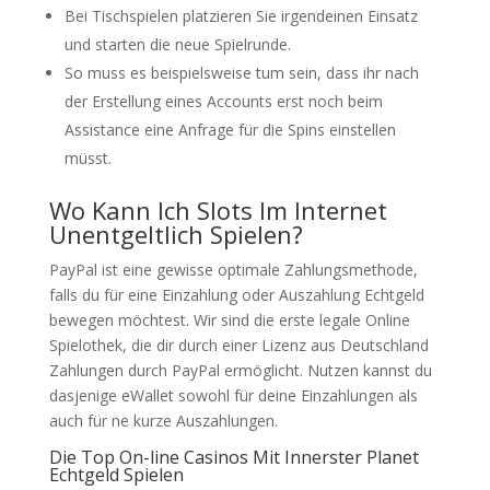
Bei Tischspielen platzieren Sie irgendeinen Einsatz
und starten die neue Spielrunde.
So muss es beispielsweise tum sein, dass ihr nach
der Erstellung eines Accounts erst noch beim
Assistance eine Anfrage für die Spins einstellen
müsst.
Wo Kann Ich Slots Im Internet
Unentgeltlich Spielen?
PayPal ist eine gewisse optimale Zahlungsmethode,
falls du für eine Einzahlung oder Auszahlung Echtgeld
bewegen möchtest. Wir sind die erste legale Online
Spielothek, die dir durch einer Lizenz aus Deutschland
Zahlungen durch PayPal ermöglicht. Nutzen kannst du
dasjenige eWallet sowohl für deine Einzahlungen als
auch für ne kurze Auszahlungen.
Die Top On-line Casinos Mit Innerster Planet
Echtgeld Spielen