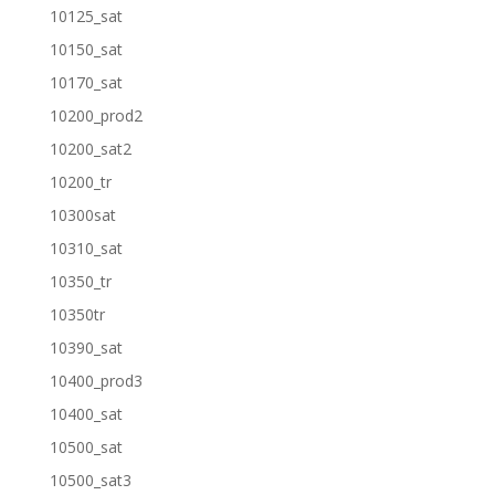
10125_sat
10150_sat
10170_sat
10200_prod2
10200_sat2
10200_tr
10300sat
10310_sat
10350_tr
10350tr
10390_sat
10400_prod3
10400_sat
10500_sat
10500_sat3