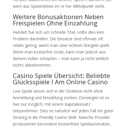
wem das Spielerlebnis im or her Mittelpunkt steht.
Weitere Bonusaktionen Neben
Freispielen Ohne Einzahlung
Handelt fue sich um schnelle Titel, sollte dies kein
Problem darstellen. Die Einsätze sind oftmals oft
relativ gering, wenn man über echtem Bargeld spielt.
Wenn man kostenfrei zockt, kann man jedoch aus
deinem vollen schöpfen – man kann ja nicht wirklich
nichts abbekommen.
Casino Spiele Übersicht: Beliebte
Glücksspiele I Am Online Casino
Live Spiele lassen sich in der Direktive nicht ohne
Anmeldung und Einzahlung zocken. Deswegen ist es
hier nur möglich, mit einem Kapitaleinsatz
teilzunehmen. Dies ist natürlich auf jeden Fall ein guter
Einstieg in die Friendly Casino Welt. Manche Provider
produzierten besondere kostenfreie Spielautomaten,