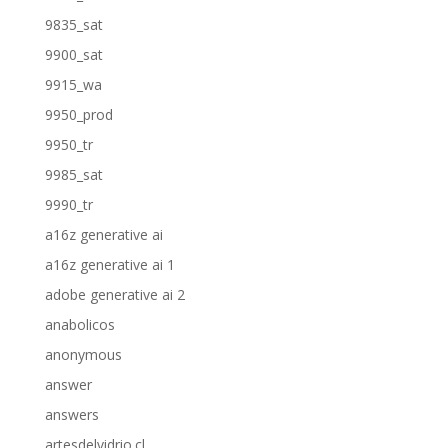
9835_sat
9900_sat
9915_wa
9950_prod
9950_tr
9985_sat
9990_tr
a16z generative ai
a16z generative ai 1
adobe generative ai 2
anabolicos
anonymous
answer
answers
artesdelvidrio.cl