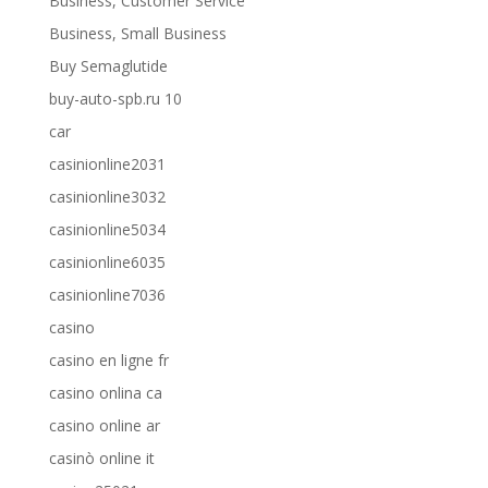
Business, Customer Service
Business, Small Business
Buy Semaglutide
buy-auto-spb.ru 10
car
casinionline2031
casinionline3032
casinionline5034
casinionline6035
casinionline7036
casino
casino en ligne fr
casino onlina ca
casino online ar
casinò online it