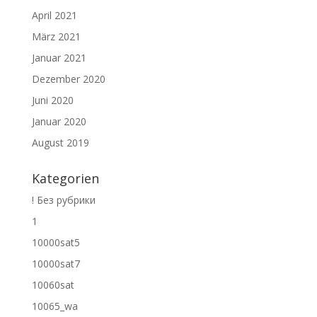
April 2021
März 2021
Januar 2021
Dezember 2020
Juni 2020
Januar 2020
August 2019
Kategorien
! Без рубрики
1
10000sat5
10000sat7
10060sat
10065_wa