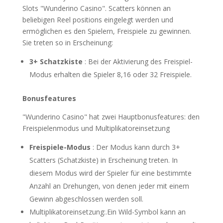
Slots "Wunderino Casino". Scatters können an
beliebigen Reel positions eingelegt werden und
ermöglichen es den Spielern, Freispiele zu gewinnen.
Sie treten so in Erscheinung:
3+ Schatzkiste
: Bei der Aktivierung des Freispiel-
Modus erhalten die Spieler 8,16 oder 32 Freispiele.
Bonusfeatures
"Wunderino Casino" hat zwei Hauptbonusfeatures: den
Freispielenmodus und Multiplikatoreinsetzung
Freispiele-Modus
: Der Modus kann durch 3+
Scatters (Schatzkiste) in Erscheinung treten. In
diesem Modus wird der Spieler für eine bestimmte
Anzahl an Drehungen, von denen jeder mit einem
Gewinn abgeschlossen werden soll.
Multiplikatoreinsetzung:.Ein Wild-Symbol kann an