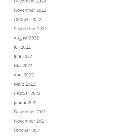
Dezember 2022
November 2022
Oktober 2022
September 2022
August 2022
Juli 2022
Juni 2022
Mai 2022
April 2022
März 2022
Februar 2022
Januar 2022
Dezember 2021
November 2021
Oktober 2021