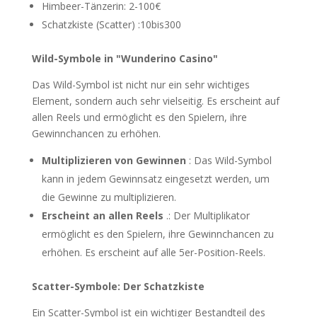
Himbeer-Tänzerin: 2-100€
Schatzkiste (Scatter) :10bis300
Wild-Symbole in "Wunderino Casino"
Das Wild-Symbol ist nicht nur ein sehr wichtiges
Element, sondern auch sehr vielseitig. Es erscheint auf
allen Reels und ermöglicht es den Spielern, ihre
Gewinnchancen zu erhöhen.
Multiplizieren von Gewinnen
: Das Wild-Symbol
kann in jedem Gewinnsatz eingesetzt werden, um
die Gewinne zu multiplizieren.
Erscheint an allen Reels
.: Der Multiplikator
ermöglicht es den Spielern, ihre Gewinnchancen zu
erhöhen. Es erscheint auf alle 5er-Position-Reels.
Scatter-Symbole: Der Schatzkiste
Ein Scatter-Symbol ist ein wichtiger Bestandteil des