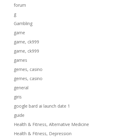
forum
g
Gambling
game
game, ck999
game, ck999
games
gemes, casino
gemes, casino
general
giris
google bard ai launch date 1
guide
Health & Fitness, Alternative Medicine
Health & Fitness, Depression