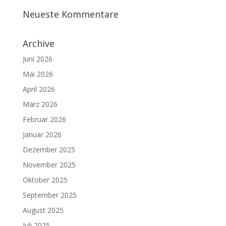
Neueste Kommentare
Archive
Juni 2026
Mai 2026
April 2026
März 2026
Februar 2026
Januar 2026
Dezember 2025
November 2025
Oktober 2025
September 2025
August 2025
Juli 2025