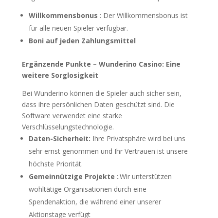
Willkommensbonus
: Der Willkommensbonus ist
für alle neuen Spieler verfügbar.
Boni auf jeden Zahlungsmittel
Ergänzende Punkte – Wunderino Casino: Eine
weitere Sorglosigkeit
Bei Wunderino können die Spieler auch sicher sein,
dass ihre persönlichen Daten geschützt sind. Die
Software verwendet eine starke
Verschlüsselungstechnologie.
Daten-Sicherheit:
Ihre Privatsphäre wird bei uns
sehr ernst genommen und Ihr Vertrauen ist unsere
höchste Priorität.
Gemeinnützige Projekte
:.Wir unterstützen
wohltätige Organisationen durch eine
Spendenaktion, die während einer unserer
Aktionstage verfügt