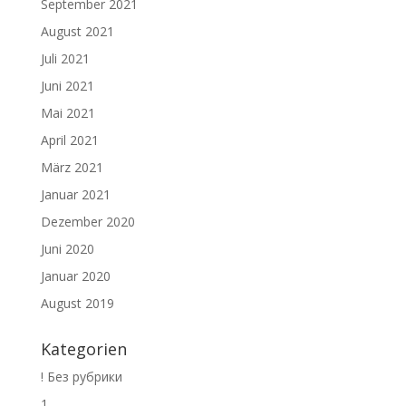
September 2021
August 2021
Juli 2021
Juni 2021
Mai 2021
April 2021
März 2021
Januar 2021
Dezember 2020
Juni 2020
Januar 2020
August 2019
Kategorien
! Без рубрики
1