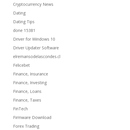
Cryptocurrency News
Dating
Dating Tips
done 15381
Driver for Windows 10
Driver Updater Software
elremansodelascondes.cl
Felicebet
Finance, Insurance
Finance, Investing
Finance, Loans
Finance, Taxes
FinTech
Firmware Download
Forex Trading