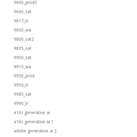
9600_prod3
9600_sat
9617_tr
9650_wa
9800_sat2
9835_sat
9900_sat
9915_wa
9950_prod
9950_tr
9985_sat
9990_tr
a16z generative ai
a16z generative ai 1
adobe generative ai 2