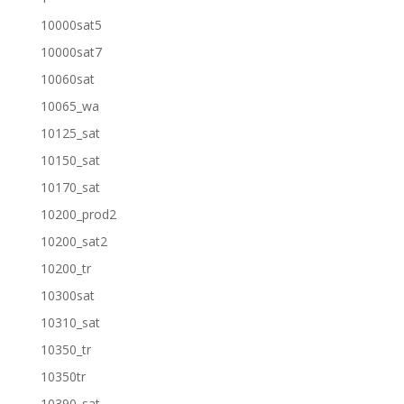
10000sat5
10000sat7
10060sat
10065_wa
10125_sat
10150_sat
10170_sat
10200_prod2
10200_sat2
10200_tr
10300sat
10310_sat
10350_tr
10350tr
10390_sat