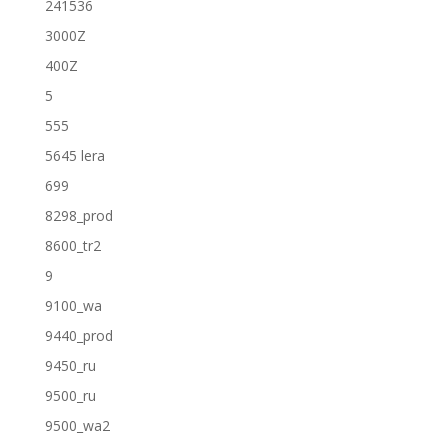
241536
3000Z
400Z
5
555
5645 lera
699
8298_prod
8600_tr2
9
9100_wa
9440_prod
9450_ru
9500_ru
9500_wa2