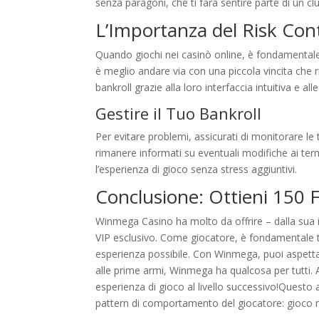
senza paragoni, che ti farà sentire parte di un clu
L’Importanza del Risk Con
Quando giochi nei casinò online, è fondamentale p
è meglio andare via con una piccola vincita che r
bankroll grazie alla loro interfaccia intuitiva e a
Gestire il Tuo Bankroll
Per evitare problemi, assicurati di monitorare le
rimanere informati su eventuali modifiche ai termi
l’esperienza di gioco senza stress aggiuntivi.
Conclusione: Ottieni 150 
Winmega Casino ha molto da offrire – dalla sua i
VIP esclusivo. Come giocatore, è fondamentale tr
esperienza possibile. Con Winmega, puoi aspettar
alle prime armi, Winmega ha qualcosa per tutti. Al
esperienza di gioco al livello successivo!Questo a
pattern di comportamento del giocatore: gioco mo