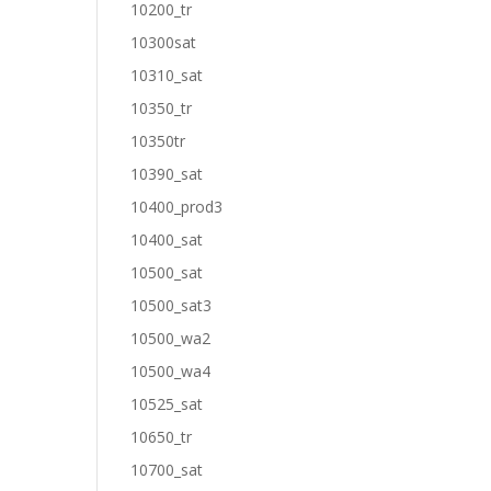
10200_tr
10300sat
10310_sat
10350_tr
10350tr
10390_sat
10400_prod3
10400_sat
10500_sat
10500_sat3
10500_wa2
10500_wa4
10525_sat
10650_tr
10700_sat