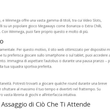
ne, e Winmega offre una vasta gamma di titoli, tra cui Video Slots,
ulli su un popolare gioco Megaways come Bonanza o Extra Chilli,
 Con Winmega, puoi fare proprio questo e molto di più.
to
mentale. Per questo motivo, il sito web ottimizzato per dispositivi m
 tu preferisca giocare sullo smartphone o sul tablet, puoi accedere a
mento. Immagina di aspettare l’autobus o durante una pausa pranzo – 
la tua squadra sportiva preferita.
ontaneità. Potresti trovarti a giocare qualche round durante una breve
è sfruttare al massimo il tuo tempo e divertirti nel frattempo. Su
asta libreria di giochi e all’interfaccia intuitiva.
 Assaggio di Ciò Che Ti Attende