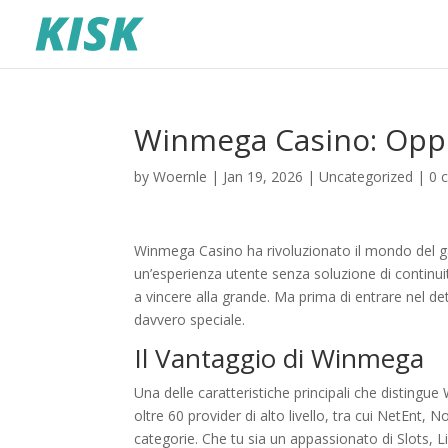
Winmega Casino: Oppor
by
Woernle
|
Jan 19, 2026
|
Uncategorized
|
0 
Winmega Casino ha rivoluzionato il mondo del gam
un’esperienza utente senza soluzione di continui
a vincere alla grande. Ma prima di entrare nel d
davvero speciale.
Il Vantaggio di Winmega
Una delle caratteristiche principali che distingue
oltre 60 provider di alto livello, tra cui NetEnt, 
categorie. Che tu sia un appassionato di Slots,