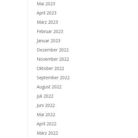
Mai 2023
April 2023
März 2023
Februar 2023
Januar 2023
Dezember 2022
November 2022
Oktober 2022
September 2022
August 2022
Juli 2022
Juni 2022
Mai 2022
April 2022
März 2022