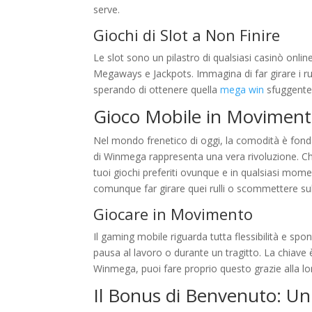
serve.
Giochi di Slot a Non Finire
Le slot sono un pilastro di qualsiasi casinò onli
Megaways e Jackpots. Immagina di far girare i r
sperando di ottenere quella
mega win
sfuggente.
Gioco Mobile in Movimen
Nel mondo frenetico di oggi, la comodità è fonda
di Winmega rappresenta una vera rivoluzione. Che
tuoi giochi preferiti ovunque e in qualsiasi mo
comunque far girare quei rulli o scommettere sul
Giocare in Movimento
Il gaming mobile riguarda tutta flessibilità e sp
pausa al lavoro o durante un tragitto. La chiave 
Winmega, puoi fare proprio questo grazie alla loro v
Il Bonus di Benvenuto: Un